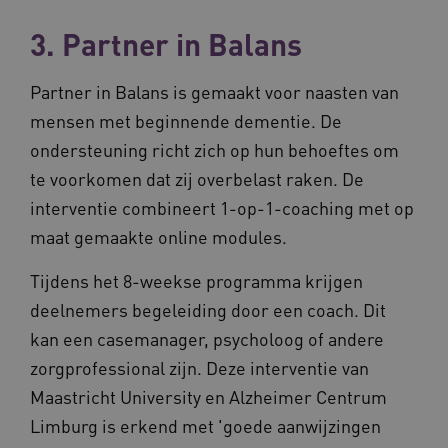
3. Partner in Balans
ARRAffinity
Sessie
Microsoft
Partner in Balans is gemaakt voor naasten van
Corporation
.vilans.nl
mensen met beginnende dementie. De
ondersteuning richt zich op hun behoeftes om
te voorkomen dat zij overbelast raken. De
interventie combineert 1-op-1-coaching met op
maat gemaakte online modules.
Tijdens het 8-weekse programma krijgen
ARRAffinitySameSite
Sessie
Microsoft
deelnemers begeleiding door een coach. Dit
Corporation
.vilans.nl
kan een casemanager, psycholoog of andere
zorgprofessional zijn. Deze interventie van
Maastricht University en Alzheimer Centrum
Limburg is erkend met 'goede aanwijzingen