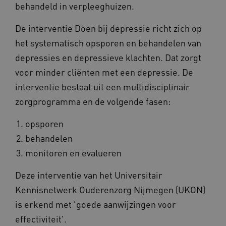
Provider
/
behandeld in verpleeghuizen.
Naam
Vervaldatum
Omschrij
Domein
Naam
Provider
/
Domein
Vervaldatum
Oms
_ga
1 jaar 1
Deze co
Google LLC
De interventie Doen bij depressie richt zich op
maand
is gekop
.vilans.nl
YSC
Sessie
Dez
Google LLC
Google U
You
.youtube.com
het systematisch opsporen en behandelen van
Analytics
wee
belangri
vid
depressies en depressieve klachten. Dat zorgt
is van d
algemee
AWSALBCORS
1 week
Voo
Amazon.com Inc.
voor minder cliënten met een depressie. De
gebruikt
pla
n139.vilans.nl
analyses
met
interventie bestaat uit een multidisciplinair
Google. 
Ch
cookie w
we 
zorgprogramma en de volgende fasen:
gebruikt
pla
gebruiker
elk
ondersch
geb
opsporen
door een
pla
willekeur
AW
behandelen
gegenere
nummer t
BCSessionID
n139.vilans.nl
1 jaar 1
Dit
wijzen al
monitoren en evalueren
maand
om 
Het is o
ond
in elk
zor
paginave
Deze interventie van het Universitair
ver
een site 
die
gebruikt
Kennisnetwerk Ouderenzorg Nijmegen (UKON)
on
bezoekers
ope
en
pre
is erkend met 'goede aanwijzingen voor
campagn
te berek
BCSessionID
www.vilans.nl
Sessie
Dit
effectiviteit'.
de
om 