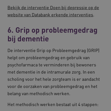
analyser
ond
van de si
zor
Bekijk de interventie Doen bij depressie op de
ver
_ga_31KNQ7S1LN
.vilans.nl
1 jaar 1
Deze coo
die
website van Databank erkende interventies
.
maand
gebruikt
on
Google A
ope
om de se
pre
te behou
6. Grip op probleemgedrag
FPID
1 jaar 1
Dez
Google
_ga_G3VHK6CSBS
.vilans.nl
1 jaar 1
Deze coo
maand
om 
.vilans.nl
bij dementie
maand
gebruikt
voo
Google A
om 
om de se
erv
te behou
De interventie Grip op Probleemgedrag (GRIP)
VISITOR_INFO1_LIVE
5 maanden 4
Dez
Google LLC
_ga_NWZZME161M
.vilans.nl
1 jaar 1
Deze coo
weken
You
.youtube.com
helpt om probleemgedrag en gebruik van
maand
gebruikt
geb
Google A
ho
psychofarmaca te verminderen bij bewoners
om de se
vid
te behou
ing
met dementie in de intramurale zorg. In een
bep
_cfuvid
.vimeo.com
Sessie
Deze coo
web
scholing voor het hele zorgteam is er aandacht
gebruikt 
of 
bijhoude
You
voor de oorzaken van probleemgedrag en het
gebruike
gedurend
AWSALB
1 week
Dez
Amazon.com Inc.
om de
belang van methodisch werken.
sta
n139.vilans.nl
gebruike
wij
te optima
geb
door de
Het methodisch werken bestaat uit 4 stappen:
mog
consisten
Me
sessies t
bal