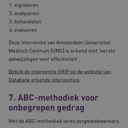
behoude
wel
signaleren
persoonl
de 
diensten 
hee
analyseren
verlenen
inf
ind
behandelen
ga_session_duration
www.vilans.nl
30 minuten
Deze coo
de duur 
AWSALBCORS
1 week
Voo
Amazon.com Inc.
evalueren
gebruike
pla
vilans.blueconic.net
de websi
met
prestatie
Ch
Deze interventie van Amsterdam Universitair
verbeter
we 
betrokke
pla
Medisch Centrum (UMC) is erkend met 'eerste
gebruiker
elk
begrijpen
geb
aanwijzingen voor effectiviteit'.
pla
_ga_292742791
.vilans.nl
1 jaar 1
Deze coo
AW
maand
gebruikt
Bekijk de interventie GRIP op de website van
Google A
om de se
Databank erkende interventies
.
te behou
7. ABC-methodiek voor
onbegrepen gedrag
Met de ABC-methodiek leren zorgmedewerkers