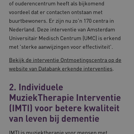
of ouderencentrum heeft als bijkomend
Noodzakelijke cookies
Analytische cookies
voordeel dat er contacten ontstaan met
Marketing cookies
buurtbewoners. Er zijn nu zo'n 170 centra in
Deze functionele en technische cookies zorgen
Nederland. Deze interventie van Amsterdam
ervoor dat de website werkt. Deze cookies
worden altijd geplaatst en maken geen inbreuk
Universitair Medisch Centrum (UMC) is erkend
op uw privacy.
met 'sterke aanwijzingen voor effectiviteit'.
Naam
Provider
/
Domein
Vervalda
__Secure-ROLLOUT_TOKEN
.youtube.com
5 maande
Bekijk de interventie Ontmoetingscentra op de
weken
website van Databank erkende interventies
.
UMB_SESSION
www.vilans.nl
Sessie
2. Individuele
MuziekTherapie Interventie
(IMTI) voor betere kwaliteit
__Secure-YNID
.youtube.com
5 maande
weken
van leven bij dementie
__cf_bm
29 minut
Cloudflare Inc.
50 second
.vimeo.com
IMTI is muziektherapie voor mensen met