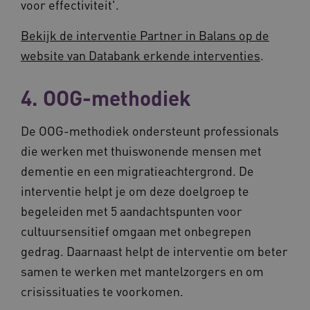
voor effectiviteit'.
CookieScriptConsent
11 maand
CookieScript
4 weke
www.vilans.nl
Bekijk de interventie Partner in Balans op de
website van Databank erkende interventies
.
4. OOG-methodiek
FPLC
.vilans.nl
20 uur
De OOG-methodiek ondersteunt professionals
die werken met thuiswonende mensen met
dementie en een migratieachtergrond. De
interventie helpt je om deze doelgroep te
begeleiden met 5 aandachtspunten voor
cultuursensitief omgaan met onbegrepen
gedrag. Daarnaast helpt de interventie om beter
samen te werken met mantelzorgers en om
ASLBSA
www.vilans.nl
Sessie
crisissituaties te voorkomen.