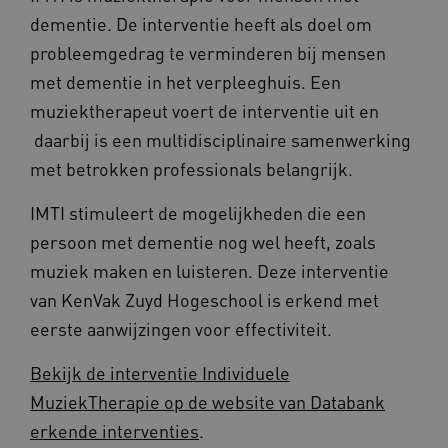
Google Privacy Policy
dementie. De interventie heeft als doel om
probleemgedrag te verminderen bij mensen
met dementie in het verpleeghuis. Een
VISITOR_PRIVACY_METADATA
5 maande
YouTube
weken
muziektherapeut voert de interventie uit en
.youtube.com
daarbij is een multidisciplinaire samenwerking
met betrokken professionals belangrijk.
IMTI stimuleert de mogelijkheden die een
persoon met dementie nog wel heeft, zoals
muziek maken en luisteren. Deze interventie
van KenVak Zuyd Hogeschool is erkend met
eerste aanwijzingen voor effectiviteit.
BCSessionID
vilans.blueconic.net
11 maand
4 weke
Bekijk de interventie Individuele
MuziekTherapie op de website van Databank
erkende interventies
.