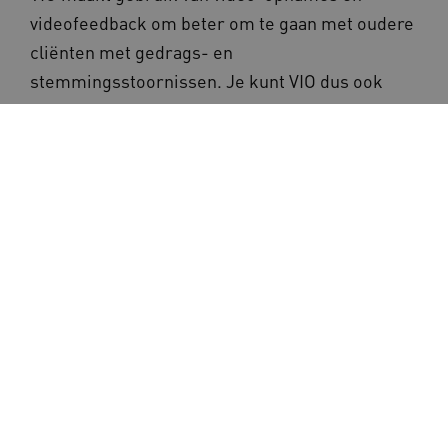
videofeedback om beter om te gaan met oudere
cliënten met gedrags- en
stemmingsstoornissen. Je kunt VIO dus ook
gebruiken voor oudere mensen met dementie.
De zorgprofessional of mantelzorger leert
welke onderdelen van het eigen gedrag effectief
zijn en hoe je die stap voor stap toepast in
moeilijkere situaties. De interventie is klaar als
de professional of mantelzorger om kan gaan
met de gedrags- of stemmingsstoornissen, ze
begrijpt en zich hierin competent genoeg
voelt. Deze interventie van Expertisecentrum
VIO, IMOZ is erkend als 'goed onderbouwd'.
Bekijk de interventie VIO op de website van