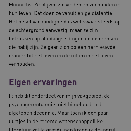
ARRAffinity
Sessie
Microsoft
Munnichs. Ze blijven zin vinden en zin houden in
Corporation
.vilans.nl
hun leven. Dat doen ze vanuit enige distantie.
Het besef van eindigheid is weliswaar steeds op
de achtergrond aanwezig, maar ze zijn
betrokken op alledaagse dingen en de mensen
die nabij zijn. Ze gaan zich op een hernieuwde
manier tot het leven en de rollen in het leven
verhouden.
ARRAffinitySameSite
Sessie
Microsoft
Corporation
.vilans.nl
Eigen ervaringen
Ik heb dit onderdeel van mijn vakgebied, de
psychogerontologie, niet bijgehouden de
afgelopen decennia. Maar toen ik een paar
CookieScriptConsent
11 maand
CookieScript
4 weke
www.vilans.nl
uurtjes in de recente wetenschappelijke
literatuur zat te grasduinen kreeg ik de indruk