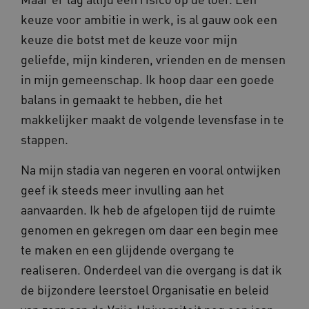
You
.youtube.com
Analytics
wee
keuze voor ambitie in werk, is al gauw ook een
belangri
vid
is van d
keuze die botst met de keuze voor mijn
algemee
AWSALBCORS
1 week
Voo
Amazon.com Inc.
gebruikt
pla
n139.vilans.nl
geliefde, mijn kinderen, vrienden en de mensen
analyses
met
Google. 
Ch
in mijn gemeenschap. Ik hoop daar een goede
cookie w
we 
gebruikt
pla
gebruiker
balans in gemaakt te hebben, die het
elk
ondersch
geb
door een
makkelijker maakt de volgende levensfase in te
pla
willekeur
AW
gegenere
stappen.
nummer t
BCSessionID
n139.vilans.nl
1 jaar 1
Dit
wijzen al
maand
om 
Het is o
ond
Na mijn stadia van negeren en vooral ontwijken
in elk
zor
paginave
ver
geef ik steeds meer invulling aan het
een site 
die
gebruikt
on
aanvaarden. Ik heb de afgelopen tijd de ruimte
bezoekers
ope
en
pre
genomen en gekregen om daar een begin mee
campagn
te berek
BCSessionID
www.vilans.nl
Sessie
Dit
te maken en een glijdende overgang te
de
om 
analyser
ond
realiseren. Onderdeel van die overgang is dat ik
van de si
zor
ver
de bijzondere leerstoel Organisatie en beleid
_ga_31KNQ7S1LN
.vilans.nl
1 jaar 1
Deze coo
die
maand
gebruikt
on