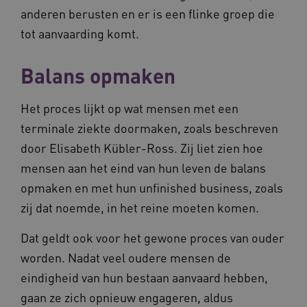
anderen berusten en er is een flinke groep die
VISITOR_PRIVACY_METADATA
5 maande
YouTube
weken
.youtube.com
tot aanvaarding komt.
Balans opmaken
Het proces lijkt op wat mensen met een
terminale ziekte doormaken, zoals beschreven
door Elisabeth Kübler-Ross. Zij liet zien hoe
mensen aan het eind van hun leven de balans
opmaken en met hun unfinished business, zoals
BCSessionID
vilans.blueconic.net
11 maand
4 weke
zij dat noemde, in het reine moeten komen.
Dat geldt ook voor het gewone proces van ouder
worden. Nadat veel oudere mensen de
eindigheid van hun bestaan aanvaard hebben,
gaan ze zich opnieuw engageren, aldus