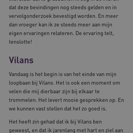
dat deze bevindingen nog steeds gelden en in
vervolgonderzoek bevestigd worden. En meer
dan vroeger kan ik ze steeds meer aan mijn
FPLC
.vilans.nl
20 uur
eigen ervaringen relateren. De ervaring telt,
tenslotte!
Vilans
Vandaag is het begin is van het einde van mijn
loopbaan bij Vilans. Het is ook een moment om
velen die mij dierbaar zijn bij elkaar te
ASLBSA
www.vilans.nl
Sessie
trommelen. Het levert mooie gesprekken op. En
we kunnen vast stellen dat het zo goed is.
Het heeft zin gehad dat ik bij Vilans ben
geweest, en dat ik jarenlang met hart en ziel aan