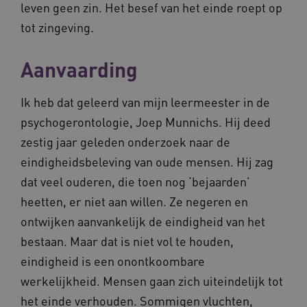
Deze functionele en technische cookies zorgen
leven geen zin. Het besef van het einde roept op
ervoor dat de website werkt. Deze cookies
tot zingeving.
worden altijd geplaatst en maken geen inbreuk
op uw privacy.
Naam
Provider
/
Domein
Vervalda
Aanvaarding
__Secure-ROLLOUT_TOKEN
.youtube.com
5 maande
weken
Ik heb dat geleerd van mijn leermeester in de
UMB_SESSION
www.vilans.nl
Sessie
psychogerontologie, Joep Munnichs. Hij deed
zestig jaar geleden onderzoek naar de
eindigheidsbeleving van oude mensen. Hij zag
dat veel ouderen, die toen nog ‘bejaarden’
__Secure-YNID
.youtube.com
5 maande
heetten, er niet aan willen. Ze negeren en
weken
ontwijken aanvankelijk de eindigheid van het
__cf_bm
29 minut
Cloudflare Inc.
50 second
.vimeo.com
bestaan. Maar dat is niet vol te houden,
eindigheid is een onontkoombare
Google Privacy Policy
werkelijkheid. Mensen gaan zich uiteindelijk tot
het einde verhouden. Sommigen vluchten,