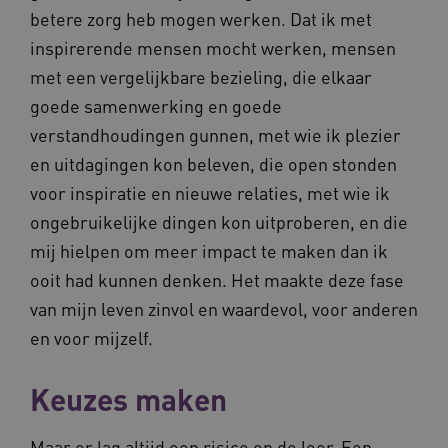
betere zorg heb mogen werken. Dat ik met
inspirerende mensen mocht werken, mensen
met een vergelijkbare bezieling, die elkaar
ASLBSACORS
www.vilans.nl
Sessie
goede samenwerking en goede
verstandhoudingen gunnen, met wie ik plezier
en uitdagingen kon beleven, die open stonden
voor inspiratie en nieuwe relaties, met wie ik
ongebruikelijke dingen kon uitproberen, en die
mij hielpen om meer impact te maken dan ik
ooit had kunnen denken. Het maakte deze fase
van mijn leven zinvol en waardevol, voor anderen
en voor mijzelf.
Provider
/
Naam
Vervaldatum
Omschrij
Keuzes maken
Domein
Naam
Provider
/
Domein
Vervaldatum
Oms
_ga
1 jaar 1
Deze co
Google LLC
maand
is gekop
.vilans.nl
YSC
Sessie
Dez
Google LLC
Maar er lag altijd een risico op de loer. Een
Google U