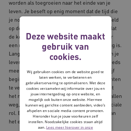
worden als toegroeien naar het einde van je
leven. Je beseft op enig moment dat de tijd die
je nog voor je hebt eindig is, als je bijvoorbeeld
op de denkbeeldige helft bent. Of je beseft dat
Deze website maakt
de keuze die je maakt je onomkeerbaar naar
gebruik van
een richting leidt, waarvan er geen weg terug is.
Langzaam maar zeker sluipt de eindigheid in je
cookies.
leven. Als een verstandelijk weten, maar steeds
meer als een onontkoombare ervaring. Je lijf
Wij gebruiken cookies om de website goed te
laten werken, te verbeteren en
begint steeds vaker kwaaltjes en mankementen
gebruikerservaring te optimaliseren. Met deze
te vertonen, je tempo wordt lager, je overziet
cookies verzamelen wij informatie over jou en
jouw internetgedrag op onze website, en
het niet meer zo snel, mensen om je heen vallen
mogelijk ook buiten onze website. Hiermee
weg, je stopt met werken en verliest een sociale
kunnen wij gerichte content aanbieden, video’s
afspelen en sociale media content promoten.
rol. Elke dag wordt steeds meer het begin van
Hieronder kun je jouw voorkeuren zelf
het einde van je leven.
instellen. Noodzakelijke cookies staan altijd
aan.
Lees meer hierover in onze