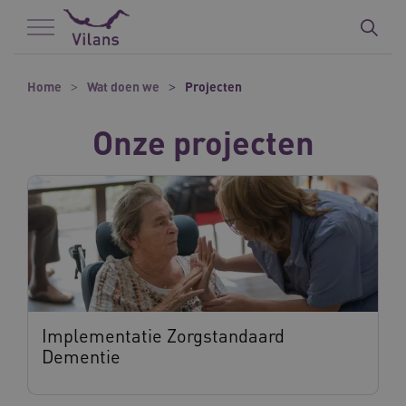
Naar hoofdinhoud
Naar footer
Home
Wat doen we
Projecten
Onze projecten
Implementatie Zorgstandaard
Dementie