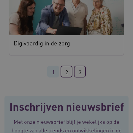
Digivaardig in de zorg
ARRAffinity
Sessie
Microsoft
Corporation
.vilans.nl
1
2
3
Inschrijven nieuwsbrief
ARRAffinitySameSite
Sessie
Microsoft
Corporation
Met onze nieuwsbrief blijf je wekelijks op de
.vilans.nl
hoogte van alle trends en ontwikkelingen in de