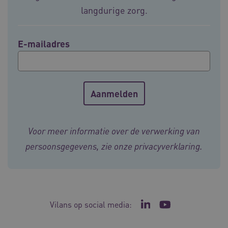
langdurige zorg.
E-mailadres
CookieScriptConsent
11 maand
CookieScript
4 weke
www.vilans.nl
Voor meer informatie over de verwerking van
FPLC
.vilans.nl
20 uur
persoonsgegevens, zie onze
privacyverklaring
.
Vilans op social media:
Ga naar de LinkedIn p
Ga naar het YouT