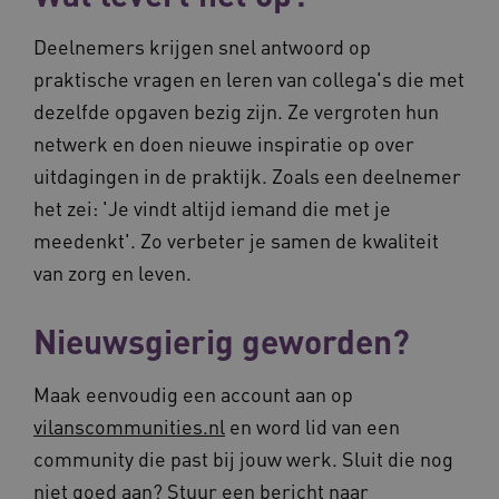
__Secure-ROLLOUT_TOKEN
.youtube.com
5 maande
weken
Deelnemers krijgen snel antwoord op
UMB_SESSION
www.vilans.nl
Sessie
praktische vragen en leren van collega's die met
dezelfde opgaven bezig zijn. Ze vergroten hun
netwerk en doen nieuwe inspiratie op over
uitdagingen in de praktijk. Zoals een deelnemer
__Secure-YNID
.youtube.com
5 maande
het zei: 'Je vindt altijd iemand die met je
weken
meedenkt'. Zo verbeter je samen de kwaliteit
__cf_bm
29 minut
Cloudflare Inc.
50 second
.vimeo.com
van zorg en leven.
Google Privacy Policy
Nieuwsgierig geworden?
Maak eenvoudig een account aan op
VISITOR_PRIVACY_METADATA
5 maande
YouTube
weken
.youtube.com
vilanscommunities.nl
en word lid van een
community die past bij jouw werk. Sluit die nog
niet goed aan? Stuur een bericht naar