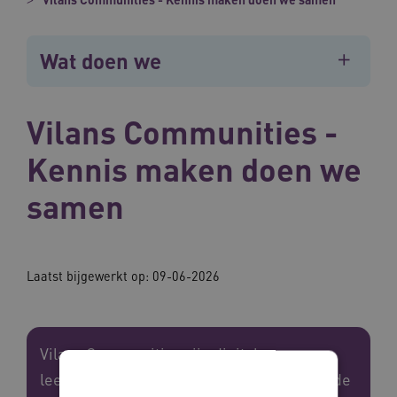
Wat doen we
Vilans Communities -
Kennis maken doen we
samen
Laatst bijgewerkt op: 09-06-2026
Vilans Communities zijn digitale
leernetwerken voor zorgprofessionals in de