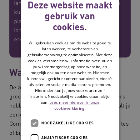
Deze website maakt
langdurige zorg waar zij met elkaar kennis
kunnen uitwisselen. Via een veilig online
gebruik van
platform vinden deelnemers uit het hele
cookies.
land elkaar. Ze stellen vragen, wisselen
ervaringen uit en leren van elkaar.
Wij gebruiken cookies om de website goed te
laten werken, te verbeteren en
gebruikerservaring te optimaliseren. Met deze
cookies verzamelen wij informatie over jou en
jouw internetgedrag op onze website, en
Waarom Communities?
mogelijk ook buiten onze website. Hiermee
kunnen wij gerichte content aanbieden, video’s
afspelen en sociale media content promoten.
De zorg verandert snel. De vraag naar zorg
Hieronder kun je jouw voorkeuren zelf
groeit en wordt complexer. Zorgmedewerkers
instellen. Noodzakelijke cookies staan altijd
aan.
Lees meer hierover in onze
hebben veel praktijkkennis, maar er is niet altijd
cookieverklaring.
een goede plek om die te delen. In de
Communities werkt het anders dan bij websites
NOODZAKELIJKE COOKIES
of bijeenkomsten: deelnemers bepalen zelf
ANALYTISCHE COOKIES