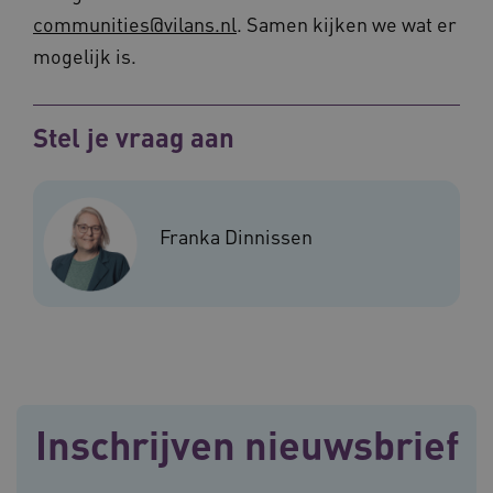
communities@vilans.nl
. Samen kijken we wat er
mogelijk is.
Stel je vraag aan
BCSessionID
vilans.blueconic.net
11 maand
4 weke
Franka Dinnissen
ARRAffinity
Sessie
Microsoft
Corporation
.vilans.nl
Inschrijven nieuwsbrief