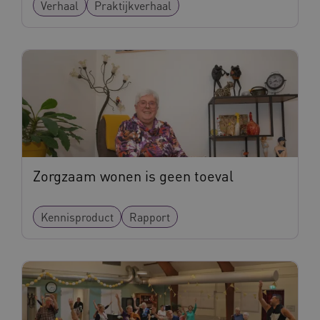
Verhaal
Praktijkverhaal
CookieScriptConsent
11 maand
CookieScript
4 weke
www.vilans.nl
FPLC
.vilans.nl
20 uur
Zorgzaam wonen is geen toeval
Kennisproduct
Rapport