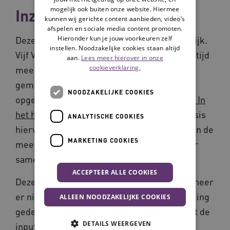
mogelijk ook buiten onze website. Hiermee
Inzichten uit de praktijk
kunnen wij gerichte content aanbieden, video’s
afspelen en sociale media content promoten.
Hieronder kun je jouw voorkeuren zelf
Deze ingrediënten komen voort uit de praktijk.
instellen. Noodzakelijke cookies staan altijd
Vijf Vilans-medewerkers draaien al langere tijd
aan.
Lees meer hierover in onze
cookieverklaring.
mee in verschillende zorgzame
gemeenschappen. De inzichten die zijn
NOODZAKELIJKE COOKIES
opgedaan, zoals beschreven in de
publicatie In
het hart van de gemeenschap
vormen de basis
ANALYTISCHE COOKIES
hiervan. Daarnaast is er gebruik gemaakt van de
MARKETING COOKIES
meer generieke kennis die Vilans heeft over
samenwerken in de zorg en in netwerken.
ACCEPTEER ALLE COOKIES
Deze pagina is continu in ontwikkeling. Wanneer
er nieuwe handvatten over deze samenwerking
ALLEEN NOODZAKELIJKE COOKIES
gedeeld kunnen worden, bijvoorbeeld vanuit de
DETAILS WEERGEVEN
input van de collega's die meedraaien in de