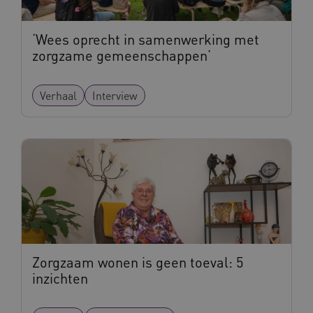
‘Wees oprecht in samenwerking met
zorgzame gemeenschappen’
ARRAffinity
Sessie
Microsoft
Verhaal
Interview
Corporation
.vilans.nl
ARRAffinitySameSite
Sessie
Microsoft
Corporation
Zorgzaam wonen is geen toeval: 5
.vilans.nl
inzichten