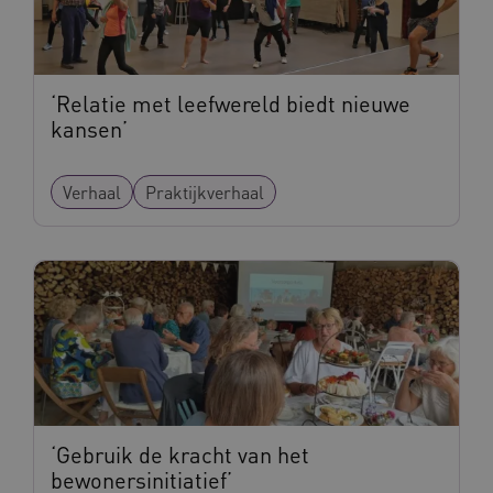
ASLBSA
www.vilans.nl
Sessie
‘Relatie met leefwereld biedt nieuwe
kansen’
Verhaal
Praktijkverhaal
ASLBSACORS
www.vilans.nl
Sessie
‘Gebruik de kracht van het
bewonersinitiatief’