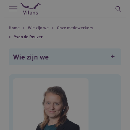
Naar hoofdinhoud
Naar footer
Home
Wie zijn we
Onze medewerkers
Yvon de Reuver
Wie zijn we