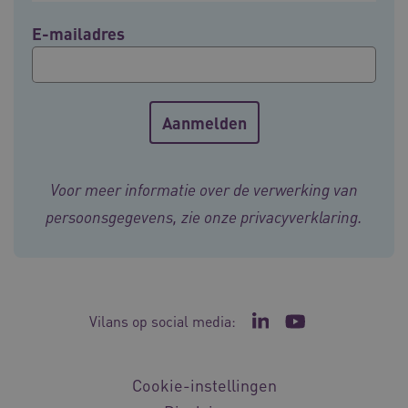
E-mailadres
CookieScriptConsent
11 maand
CookieScript
4 weke
www.vilans.nl
Voor meer informatie over de verwerking van
persoonsgegevens, zie onze
privacyverklaring
.
FPLC
.vilans.nl
20 uur
Vilans op social media:
Ga naar de LinkedIn p
Ga naar het YouT
Cookie-instellingen