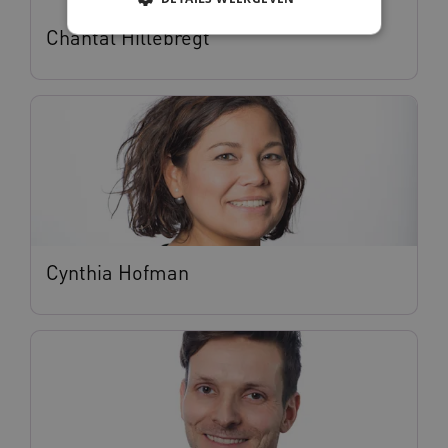
Chantal Hillebregt
Noodzakelijke cookies
Analytische cookies
Marketing cookies
Deze functionele en technische cookies zorgen
ervoor dat de website werkt. Deze cookies
worden altijd geplaatst en maken geen inbreuk
op uw privacy.
Naam
Provider
/
Domein
Vervalda
__Secure-ROLLOUT_TOKEN
.youtube.com
5 maande
weken
Cynthia Hofman
UMB_SESSION
www.vilans.nl
Sessie
__Secure-YNID
.youtube.com
5 maande
weken