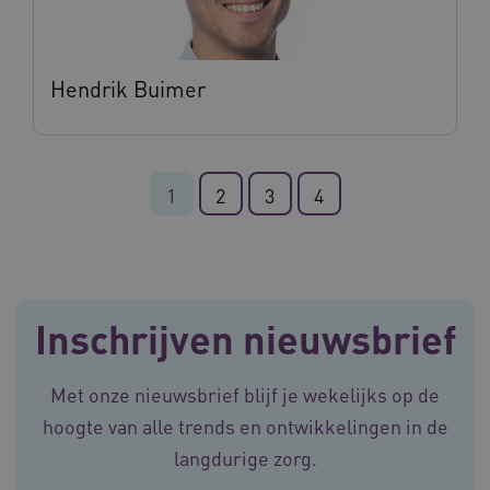
Hendrik Buimer
ARRAffinity
Sessie
Microsoft
Corporation
.vilans.nl
1
2
3
4
Inschrijven nieuwsbrief
ARRAffinitySameSite
Sessie
Microsoft
Met onze nieuwsbrief blijf je wekelijks op de
Corporation
.vilans.nl
hoogte van alle trends en ontwikkelingen in de
langdurige zorg.