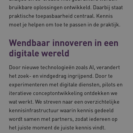
bruikbare oplossingen ontwikkeld. Daarbij staat
praktische toepasbaarheid centraal. Kennis
moet je helpen om toe te passen in de praktijk.
Wendbaar innoveren in een
BCSessionID
vilans.blueconic.net
11 maand
4 weke
digitale wereld
Door nieuwe technologieën zoals AI, verandert
het zoek- en vindgedrag ingrijpend. Door te
experimenteren met digitale diensten, pilots en
iteratieve conceptontwikkeling ontdekken we
ARRAffinity
Sessie
Microsoft
wat werkt. We streven naar een overzichtelijke
Corporation
.vilans.nl
kennisinfrastructuur waarin kennis gedeeld
wordt samen met partners, zodat iedereen op
het juiste moment de juiste kennis vindt.