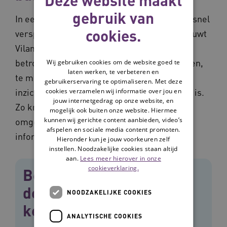
gebruik van
In een wereld waarin informatie zich razendsnel
cookies.
verspreidt en niet altijd te vertrouwen is, bouwt
Vilans aan een stevige basis van actuele en
betrouwbare kennis. Door duidelijk te labelen,
Wij gebruiken cookies om de website goed te
laten werken, te verbeteren en
te modereren en te structureren, wordt
gebruikerservaring te optimaliseren. Met deze
inzichtelijk welke kennis klopt en bruikbaar is.
cookies verzamelen wij informatie over jou en
jouw internetgedrag op onze website, en
Zo krijgen professionals houvast in een
mogelijk ook buiten onze website. Hiermee
kunnen wij gerichte content aanbieden, video’s
omgeving met toenemende
afspelen en sociale media content promoten.
informatieovervloed en desinformatie.
Hieronder kun je jouw voorkeuren zelf
instellen. Noodzakelijke cookies staan altijd
aan.
Lees meer hierover in onze
cookieverklaring.
Bekijk de video en
download de visie op
NOODZAKELIJKE COOKIES
kennis(delen)
ANALYTISCHE COOKIES