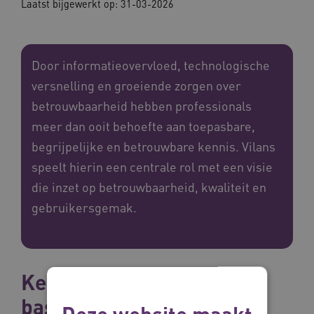
Laatst bijgewerkt op: 31-03-2026
Door informatieovervloed, technologische
versnelling en groeiende zorgen over
betrouwbaarheid hebben professionals
meer dan ooit behoefte aan toepasbare,
begrijpelijke en betrouwbare kennis. Vilans
speelt hierin een centrale rol met een visie
die inzet op betrouwbaarheid, kwaliteit en
gebruikersgemak.
Kennis als betrouwbare
basis
Deze website maakt