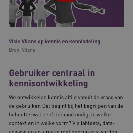
weken
UMB_SESSION
www.vilans.nl
Sessie
Visie Vilans op kennis en kennisdeling
__Secure-YNID
.youtube.com
5 maande
Bron:
Vilans
weken
__cf_bm
29 minut
Cloudflare Inc.
50 second
.vimeo.com
Gebruiker centraal in
Google Privacy Policy
kennisontwikkeling
We ontwikkelen kennis altijd vanuit de vraag van
VISITOR_PRIVACY_METADATA
5 maande
YouTube
de gebruiker. Dat begint bij het begrijpen van de
weken
.youtube.com
behoefte: wat heeft iemand nodig, in welke
context en in welke vorm? Via labtests, data-
analyse en co-creatie met gebruikers worden