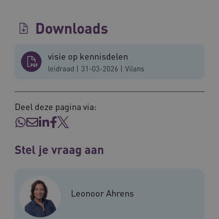
Downloads
ARRAffinitySameSite
Sessie
Microsoft
Corporation
visie op kennisdelen
.vilans.nl
leidraad
|
31-03-2026
|
Vilans
Deel deze pagina via:
CookieScriptConsent
11 maand
CookieScript
4 weke
www.vilans.nl
Stel je vraag aan
Leonoor Ahrens
FPLC
.vilans.nl
20 uur