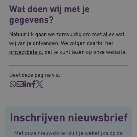
worden altijd geplaatst en maken geen inbreuk
Wat doen wij met je
op uw privacy.
gegevens?
Naam
Provider
/
Domein
Vervalda
__Secure-ROLLOUT_TOKEN
.youtube.com
5 maande
weken
Natuurlijk gaan we zorgvuldig om met alles wat
UMB_SESSION
www.vilans.nl
Sessie
wij van je ontvangen. We volgen daarbij het
privacybeleid
, dat je kunt lezen op onze website.
Deel deze pagina via:
__Secure-YNID
.youtube.com
5 maande
weken
__cf_bm
29 minut
Cloudflare Inc.
50 second
.vimeo.com
Google Privacy Policy
Inschrijven nieuwsbrief
Met onze nieuwsbrief blijf je wekelijks op de
VISITOR_PRIVACY_METADATA
5 maande
YouTube