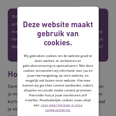
Vind jij het leuk om mee te denken over
Deze website maakt
actuele zorgonderwerpen? En wil je jouw
gebruik van
mening geven over hoe we de informatie op
het kennisplein kunnen verbeteren? Meld je
cookies.
dan aan voor het bezoekerspanel van Vilans!
Wij gebruiken cookies om de website goed te
laten werken, te verbeteren en
gebruikerservaring te optimaliseren. Met deze
cookies verzamelen wij informatie over jou en
Hoe werkt het?
jouw internetgedrag op onze website, en
mogelijk ook buiten onze website. Hiermee
kunnen wij gerichte content aanbieden, video’s
Gemiddeld eens per 2 maanden vragen we om
afspelen en sociale media content promoten.
je mening of feedback. Bijvoorbeeld door een
Hieronder kun je jouw voorkeuren zelf
instellen. Noodzakelijke cookies staan altijd
korte test op de website. Jij vertelt ons dan wat
aan.
Lees meer hierover in onze
je vindt van bijvoorbeeld een nieuw soort
cookieverklaring.