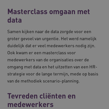
Masterclass omgaan met
data
ASLBSACORS
www.vilans.nl
Sessie
Samen kijken naar de data zorgde voor een
groter gevoel van urgentie. Het werd namelijk
duidelijk dat er veel medewerkers nodig zijn.
Ook kwam er een masterclass voor
medewerkers van de organisaties over de
omgang met data en het uitzetten van een HR-
strategie voor de lange termijn, mede op basis
van de methodiek scenario-planning.
Tevreden cliënten en
Provider
/
Naam
Vervaldatum
Omschrij
medewerkers
Domein
Naam
Provider
/
Domein
Vervaldatum
Oms
_ga
1 jaar 1
Deze co