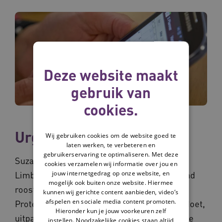
Deze website maakt
gebruik van
cookies.
Urgentie is groot
Wij gebruiken cookies om de website goed te
laten werken, te verbeteren en
gebruikerservaring te optimaliseren. Met deze
Suzanne Hanssen is binnen ZorgConnect
cookies verzamelen wij informatie over jou en
jouw internetgedrag op onze website, en
Limburg projectleider van de actielijn Gezond
mogelijk ook buiten onze website. Hiermee
roosteren en plannen en HR-manager bij
kunnen wij gerichte content aanbieden, video’s
afspelen en sociale media content promoten.
Proteion: 'Ik weet hoe wat de projectgroep doet,
Hieronder kun je jouw voorkeuren zelf
uitpakt in de praktijk. Er zijn veel thema's die
instellen. Noodzakelijke cookies staan altijd