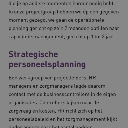
die je op andere momenten harder nodig hebt.
ARRAffinity
Sessie
Microsoft
In onze projectgroep hebben we op een gegeven
Corporation
.vilans.nl
moment gezegd: we gaan de operationele
planning gericht op zo'n 2 maanden optillen naar
capaciteitsmanagement, gericht op 1 tot 3 jaar.'
Strategische
personeelsplanning
ARRAffinitySameSite
Sessie
Microsoft
Corporation
Een werkgroep van projectleiders, HR-
.vilans.nl
managers en zorgmanagers legde daarom
contact met de businesscontrollers in de eigen
organisaties. Controllers kijken naar de
zorgvraag en kosten, HR richt zich op het
personeelsbeleid en het zorgmanagement kijkt
CookieScriptConsent
11 maand
CookieScript
4 weke
www.vilans.nl
onder andere naar het aantal bedden.