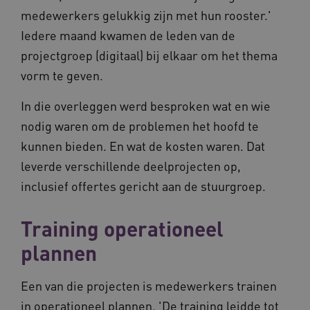
medewerkers gelukkig zijn met hun rooster.'
Deze functionele en technische cookies zorgen
Iedere maand kwamen de leden van de
ervoor dat de website werkt. Deze cookies
worden altijd geplaatst en maken geen inbreuk
projectgroep (digitaal) bij elkaar om het thema
op uw privacy.
vorm te geven.
Naam
Provider
/
Domein
Vervalda
__Secure-ROLLOUT_TOKEN
.youtube.com
5 maande
In die overleggen werd besproken wat en wie
weken
nodig waren om de problemen het hoofd te
UMB_SESSION
www.vilans.nl
Sessie
kunnen bieden. En wat de kosten waren. Dat
leverde verschillende deelprojecten op,
inclusief offertes gericht aan de stuurgroep.
__Secure-YNID
.youtube.com
5 maande
Training operationeel
weken
__cf_bm
29 minut
Cloudflare Inc.
plannen
50 second
.vimeo.com
Een van die projecten is medewerkers trainen
Google Privacy Policy
in operationeel plannen. 'De training leidde tot