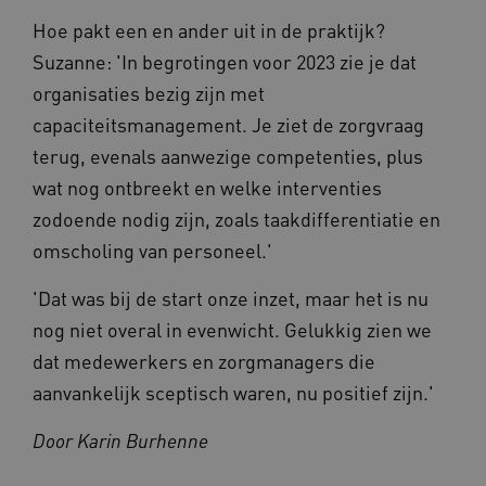
Google LLC
maand
is gekop
.vilans.nl
YSC
Sessie
Dez
Google LLC
Hoe pakt een en ander uit in de praktijk?
Google U
You
.youtube.com
Analytics
wee
Suzanne: 'In begrotingen voor 2023 zie je dat
belangri
vid
is van d
organisaties bezig zijn met
algemee
AWSALBCORS
1 week
Voo
Amazon.com Inc.
gebruikt
pla
n139.vilans.nl
capaciteitsmanagement. Je ziet de zorgvraag
analyses
met
Google. 
Ch
cookie w
terug, evenals aanwezige competenties, plus
we 
gebruikt
pla
gebruiker
wat nog ontbreekt en welke interventies
elk
ondersch
geb
door een
zodoende nodig zijn, zoals taakdifferentiatie en
pla
willekeur
AW
gegenere
omscholing van personeel.'
nummer t
BCSessionID
n139.vilans.nl
1 jaar 1
Dit
wijzen al
maand
om 
Het is o
ond
'Dat was bij de start onze inzet, maar het is nu
in elk
zor
paginave
ver
nog niet overal in evenwicht. Gelukkig zien we
een site 
die
gebruikt
on
dat medewerkers en zorgmanagers die
bezoekers
ope
en
pre
aanvankelijk sceptisch waren, nu positief zijn.'
campagn
te berek
BCSessionID
www.vilans.nl
Sessie
Dit
de
om 
Door Karin Burhenne
analyser
ond
van de si
zor
ver