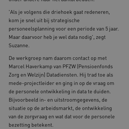
'Als je volgens die driehoek gaat redeneren,
kom je snel uit bij strategische
personeelsplanning voor een periode van 5 jaar.
Maar daarvoor heb je wel data nodig', zegt
FPLC
.vilans.nl
20 uur
Suzanne.
De werkgroep nam daarom contact op met
Marcel Haverkamp van PFZW (Pensioenfonds
Zorg en Welzijn) Datadiensten. Hij trad toe als
mede-projectleider en ging in op de vraag om
de personele ontwikkeling in data te duiden.
Bijvoorbeeld in- en uitstroomgegevens, de
ASLBSA
www.vilans.nl
Sessie
situatie op de arbeidsmarkt, de ontwikkeling
van de zorgvraag en wat dat voor de personele
bezetting betekent.