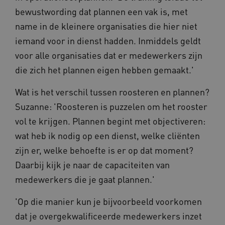
bewustwording dat plannen een vak is, met
VISITOR_PRIVACY_METADATA
5 maande
YouTube
name in de kleinere organisaties die hier niet
weken
.youtube.com
iemand voor in dienst hadden. Inmiddels geldt
voor alle organisaties dat er medewerkers zijn
die zich het plannen eigen hebben gemaakt.'
Wat is het verschil tussen roosteren en plannen?
Suzanne: 'Roosteren is puzzelen om het rooster
vol te krijgen. Plannen begint met objectiveren:
wat heb ik nodig op een dienst, welke cliënten
zijn er, welke behoefte is er op dat moment?
BCSessionID
vilans.blueconic.net
11 maand
4 weke
Daarbij kijk je naar de capaciteiten van
medewerkers die je gaat plannen.'
'Op die manier kun je bijvoorbeeld voorkomen
dat je overgekwalificeerde medewerkers inzet