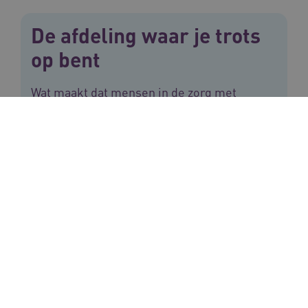
De afdeling waar je trots
op bent
Wat maakt dat mensen in de zorg met
plezier werken, trots zijn op hun werk en
niet de behoefte hebben om te vertrekken
naar een andere baan? In 2021 hield
ConForte interviews met medewerkers van
succesvolle zorginstellingen en afdelingen
van verpleeghuizen. Het resultaat: een top 5
met tips op werkgebied én een top 5 met
tips op privégebied.
Lees over het onderzoek van ConForte
in de eindrapportage ‘De afdeling waar