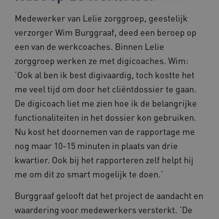
Medewerker van Lelie zorggroep, geestelijk
Noodzakelijke cookies
Analytische cookies
Marketing cookies
verzorger Wim Burggraaf, deed een beroep op
een van de werkcoaches. Binnen Lelie
Deze functionele en technische cookies zorgen
ervoor dat de website werkt. Deze cookies
zorggroep werken ze met digicoaches. Wim:
worden altijd geplaatst en maken geen inbreuk
op uw privacy.
‘Ook al ben ik best digivaardig, toch kostte het
Naam
Provider
/
Domein
Vervalda
me veel tijd om door het cliëntdossier te gaan.
__Secure-ROLLOUT_TOKEN
.youtube.com
5 maande
De digicoach liet me zien hoe ik de belangrijke
weken
functionaliteiten in het dossier kon gebruiken.
UMB_SESSION
www.vilans.nl
Sessie
Nu kost het doornemen van de rapportage me
nog maar 10-15 minuten in plaats van drie
kwartier. Ook bij het rapporteren zelf helpt hij
me om dit zo smart mogelijk te doen.’
__Secure-YNID
.youtube.com
5 maande
weken
Burggraaf gelooft dat het project de aandacht en
__cf_bm
29 minut
Cloudflare Inc.
waardering voor medewerkers versterkt. ‘De
50 second
.vimeo.com