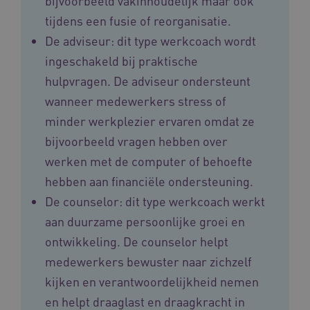
bijvoorbeeld vakinhoudelijk maar ook
Provider
/
tijdens een fusie of reorganisatie.
Naam
Vervaldatum
Omschrij
Domein
Naam
Provider
/
Domein
Vervaldatum
Oms
De adviseur: dit type werkcoach wordt
_ga
1 jaar 1
Deze co
Google LLC
maand
is gekop
.vilans.nl
YSC
Sessie
Dez
Google LLC
ingeschakeld bij praktische
Google U
You
.youtube.com
Analytics
wee
hulpvragen. De adviseur ondersteunt
belangri
vid
is van d
wanneer medewerkers stress of
algemee
AWSALBCORS
1 week
Voo
Amazon.com Inc.
gebruikt
pla
n139.vilans.nl
minder werkplezier ervaren omdat ze
analyses
met
Google. 
Ch
bijvoorbeeld vragen hebben over
cookie w
we 
gebruikt
pla
werken met de computer of behoefte
gebruiker
elk
ondersch
geb
hebben aan financiële ondersteuning.
door een
pla
willekeur
AW
De counselor: dit type werkcoach werkt
gegenere
nummer t
BCSessionID
n139.vilans.nl
1 jaar 1
Dit
aan duurzame persoonlijke groei en
wijzen al
maand
om 
Het is o
ond
ontwikkeling. De counselor helpt
in elk
zor
paginave
ver
een site 
medewerkers bewuster naar zichzelf
die
gebruikt
on
bezoekers
kijken en verantwoordelijkheid nemen
ope
en
pre
campagn
en helpt draaglast en draagkracht in
te berek
BCSessionID
www.vilans.nl
Sessie
Dit