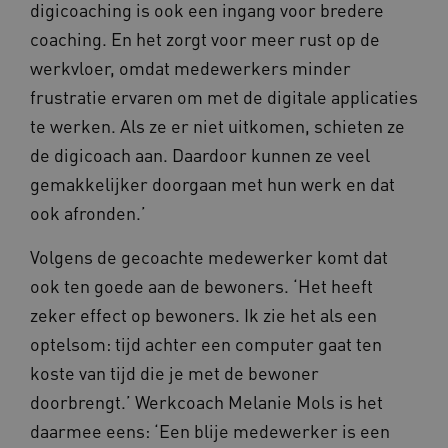
digicoaching is ook een ingang voor bredere
Google Privacy Policy
coaching. En het zorgt voor meer rust op de
werkvloer, omdat medewerkers minder
frustratie ervaren om met de digitale applicaties
VISITOR_PRIVACY_METADATA
5 maande
YouTube
te werken. Als ze er niet uitkomen, schieten ze
weken
.youtube.com
de digicoach aan. Daardoor kunnen ze veel
gemakkelijker doorgaan met hun werk en dat
ook afronden.’
Volgens de gecoachte medewerker komt dat
ook ten goede aan de bewoners. ‘Het heeft
zeker effect op bewoners. Ik zie het als een
optelsom: tijd achter een computer gaat ten
BCSessionID
vilans.blueconic.net
11 maand
koste van tijd die je met de bewoner
4 weke
doorbrengt.’ Werkcoach Melanie Mols is het
daarmee eens: ‘Een blije medewerker is een