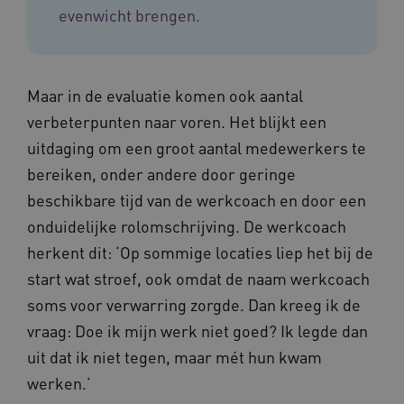
de
evenwicht brengen.
om 
analyser
ond
van de si
zor
ver
_ga_31KNQ7S1LN
.vilans.nl
1 jaar 1
Deze coo
die
maand
gebruikt
on
Google A
ope
Maar in de evaluatie komen ook aantal
om de se
pre
te behou
verbeterpunten naar voren. Het blijkt een
FPID
1 jaar 1
Dez
Google
_ga_G3VHK6CSBS
.vilans.nl
1 jaar 1
Deze coo
maand
om 
.vilans.nl
uitdaging om een groot aantal medewerkers te
maand
gebruikt
voo
Google A
om 
bereiken, onder andere door geringe
om de se
erv
te behou
beschikbare tijd van de werkcoach en door een
VISITOR_INFO1_LIVE
5 maanden 4
Dez
Google LLC
_ga_NWZZME161M
.vilans.nl
1 jaar 1
Deze coo
weken
You
.youtube.com
onduidelijke rolomschrijving. De werkcoach
maand
gebruikt
geb
Google A
ho
herkent dit: ‘Op sommige locaties liep het bij de
om de se
vid
te behou
ing
start wat stroef, ook omdat de naam werkcoach
bep
_cfuvid
.vimeo.com
Sessie
Deze coo
web
soms voor verwarring zorgde. Dan kreeg ik de
gebruikt 
of 
bijhoude
You
vraag: Doe ik mijn werk niet goed? Ik legde dan
gebruike
gedurend
AWSALB
1 week
Dez
Amazon.com Inc.
om de
uit dat ik niet tegen, maar mét hun kwam
sta
n139.vilans.nl
gebruike
wij
te optima
werken.’
geb
door de
mog
consisten