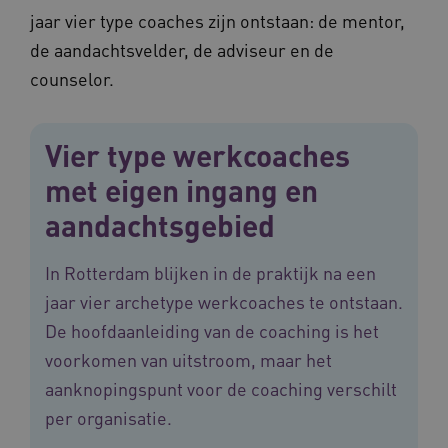
jaar vier type coaches zijn ontstaan: de mentor,
CookieScriptConsent
11 maand
CookieScript
4 weke
de aandachtsvelder, de adviseur en de
www.vilans.nl
counselor.
Vier type werkcoaches
met eigen ingang en
FPLC
.vilans.nl
20 uur
aandachtsgebied
In Rotterdam blijken in de praktijk na een
jaar vier archetype werkcoaches te ontstaan.
De hoofdaanleiding van de coaching is het
voorkomen van uitstroom, maar het
aanknopingspunt voor de coaching verschilt
per organisatie.
ASLBSA
www.vilans.nl
Sessie