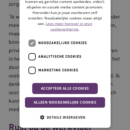
kunnen wij gerichte content aanbieden, video’s
zorgorganisatie Laurens:
afspelen en sociale media content promoten.
Hieronder kun je jouw voorkeuren zelf
‘Ik werkte als verzorgende IG en coach nu onder
instellen. Noodzakelijke cookies staan altijd
aan.
Lees meer hierover in onze
meer huiskamerbegeleiders die er al werken,
cookieverklaring.
maar ook mensen die via zij-instroom
binnenkomen. Soms gaat het om een
NOODZAKELIJKE COOKIES
privégesprek, soms voelt iemand zich verloren
ANALYTISCHE COOKIES
in het werk, en een andere keer gaat het om het
doorsturen naar het juiste loket. Hierdoor
MARKETING COOKIES
voelen medewerkers zich gezien en gehoord. Ik
denk echt dat we collega’s kunnen behouden
ACCEPTEER ALLE COOKIES
voor de zorg door de tijd die we als werkcoach
kunnen maken om te luisteren naar
ALLEEN NOODZAKELIJKE COOKIES
medewerkers.’
DETAILS WEERGEVEN
Rust op de werkvloer