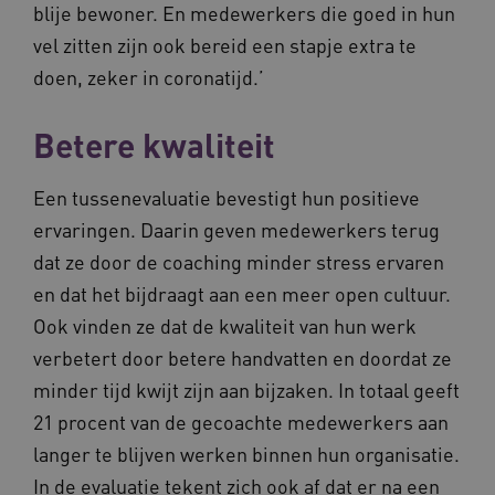
blije bewoner. En medewerkers die goed in hun
vel zitten zijn ook bereid een stapje extra te
doen, zeker in coronatijd.’
ARRAffinity
Sessie
Microsoft
Corporation
Betere kwaliteit
.vilans.nl
Een tussenevaluatie bevestigt hun positieve
ervaringen. Daarin geven medewerkers terug
dat ze door de coaching minder stress ervaren
en dat het bijdraagt aan een meer open cultuur.
Ook vinden ze dat de kwaliteit van hun werk
ARRAffinitySameSite
Sessie
Microsoft
verbetert door betere handvatten en doordat ze
Corporation
.vilans.nl
minder tijd kwijt zijn aan bijzaken. In totaal geeft
21 procent van de gecoachte medewerkers aan
langer te blijven werken binnen hun organisatie.
In de evaluatie tekent zich ook af dat er na een