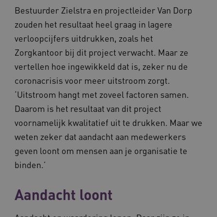
Me
sessies t
Bestuurder Zielstra en projectleider Van Dorp
bal
behoude
wel
persoonl
de 
zouden het resultaat heel graag in lagere
diensten 
hee
verlenen
inf
verloopcijfers uitdrukken, zoals het
ind
ga_session_duration
www.vilans.nl
30 minuten
Deze coo
Zorgkantoor bij dit project verwacht. Maar ze
de duur 
AWSALBCORS
1 week
Voo
Amazon.com Inc.
gebruike
pla
vilans.blueconic.net
vertellen hoe ingewikkeld dat is, zeker nu de
de websi
met
prestatie
Ch
coronacrisis voor meer uitstroom zorgt.
verbeter
we 
betrokke
pla
‘Uitstroom hangt met zoveel factoren samen.
gebruiker
elk
begrijpen
geb
Daarom is het resultaat van dit project
pla
_ga_292742791
.vilans.nl
1 jaar 1
Deze coo
AW
voornamelijk kwalitatief uit te drukken. Maar we
maand
gebruikt
Google A
weten zeker dat aandacht aan medewerkers
om de se
te behou
geven loont om mensen aan je organisatie te
binden.’
Aandacht loont