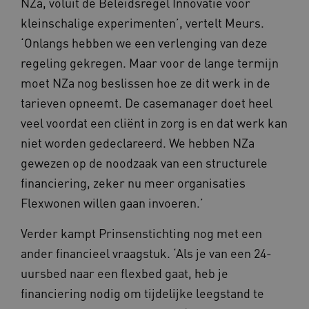
NZa, voluit de Beleidsregel Innovatie voor
kleinschalige experimenten’, vertelt Meurs.
‘Onlangs hebben we een verlenging van deze
regeling gekregen. Maar voor de lange termijn
moet NZa nog beslissen hoe ze dit werk in de
tarieven opneemt. De casemanager doet heel
Provider
/
veel voordat een cliënt in zorg is en dat werk kan
Naam
Vervaldatum
Omschrij
Domein
niet worden gedeclareerd. We hebben NZa
Naam
Provider
/
Domein
Vervaldatum
Oms
_ga
1 jaar 1
Deze co
Google LLC
maand
is gekop
gewezen op de noodzaak van een structurele
.vilans.nl
YSC
Sessie
Dez
Google LLC
Google U
You
.youtube.com
Analytics
financiering, zeker nu meer organisaties
wee
belangri
vid
is van d
Flexwonen willen gaan invoeren.’
algemee
AWSALBCORS
1 week
Voo
Amazon.com Inc.
gebruikt
pla
n139.vilans.nl
analyses
met
Verder kampt Prinsenstichting nog met een
Google. 
Ch
cookie w
we 
ander financieel vraagstuk. ‘Als je van een 24-
gebruikt
pla
gebruiker
elk
uursbed naar een flexbed gaat, heb je
ondersch
geb
door een
pla
financiering nodig om tijdelijke leegstand te
willekeur
AW
gegenere