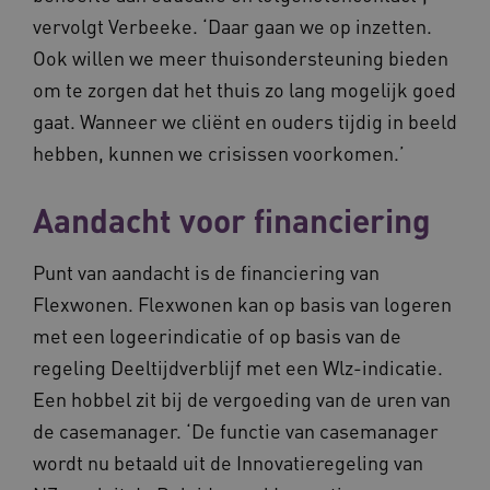
vervolgt Verbeeke. ‘Daar gaan we op inzetten.
Ook willen we meer thuisondersteuning bieden
om te zorgen dat het thuis zo lang mogelijk goed
gaat. Wanneer we cliënt en ouders tijdig in beeld
ASLBSA
www.vilans.nl
Sessie
hebben, kunnen we crisissen voorkomen.’
Aandacht voor financiering
Punt van aandacht is de financiering van
Flexwonen. Flexwonen kan op basis van logeren
met een logeerindicatie of op basis van de
regeling Deeltijdverblijf met een Wlz-indicatie.
ASLBSACORS
www.vilans.nl
Sessie
Een hobbel zit bij de vergoeding van de uren van
de casemanager. ‘De functie van casemanager
wordt nu betaald uit de Innovatieregeling van