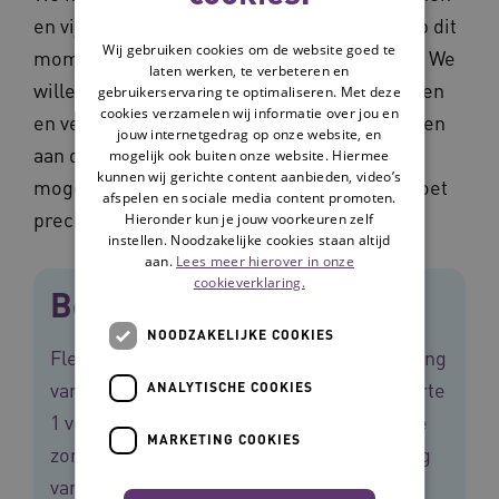
en vijf logeerkamers en kunnen daarmee op dit
Wij gebruiken cookies om de website goed te
moment vijftien cliënten Flexwonen bieden. We
laten werken, te verbeteren en
willen aansluiten bij de behoeften van cliënten
gebruikerservaring te optimaliseren. Met deze
cookies verzamelen wij informatie over jou en
en verwanten, en tegelijkertijd invulling geven
jouw internetgedrag op onze website, en
aan de ambitie van VWS om cliënten zo lang
mogelijk ook buiten onze website. Hiermee
kunnen wij gerichte content aanbieden, video’s
mogelijk thuis te laten wonen. Flexwonen doet
afspelen en sociale media content promoten.
precies dat.’
Hieronder kun je jouw voorkeuren zelf
instellen. Noodzakelijke cookies staan altijd
aan.
Lees meer hierover in onze
cookieverklaring.
Begeleiding à la carte 2
NOODZAKELIJKE COOKIES
Flexwonen is ontwikkeld met ondersteuning
vanuit het programma Begeleiding à la carte
ANALYTISCHE COOKIES
1 voor vernieuwende en persoonsgerichte
MARKETING COOKIES
zorg. Begeleiding à la carte 2 is het vervolg
van dit programma. Doel is om samen de