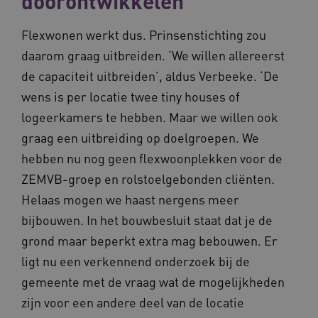
doorontwikkelen
Flexwonen werkt dus. Prinsenstichting zou
BCSessionID
vilans.blueconic.net
11 maand
daarom graag uitbreiden. ‘We willen allereerst
4 weke
de capaciteit uitbreiden’, aldus Verbeeke. ‘De
wens is per locatie twee tiny houses of
logeerkamers te hebben. Maar we willen ook
graag een uitbreiding op doelgroepen. We
hebben nu nog geen flexwoonplekken voor de
ZEMVB-groep en rolstoelgebonden cliënten.
ARRAffinity
Sessie
Microsoft
Corporation
Helaas mogen we haast nergens meer
.vilans.nl
bijbouwen. In het bouwbesluit staat dat je de
grond maar beperkt extra mag bebouwen. Er
ligt nu een verkennend onderzoek bij de
gemeente met de vraag wat de mogelijkheden
zijn voor een andere deel van de locatie