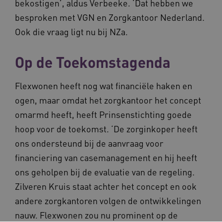
bekostigen’, aldus Verbeeke. ‘Dat hebben we
nummer t
BCSessionID
n139.vilans.nl
1 jaar 1
Dit
wijzen al
maand
om 
besproken met VGN en Zorgkantoor Nederland.
Het is o
ond
in elk
zor
Ook die vraag ligt nu bij NZa.
paginave
ver
een site 
die
gebruikt
on
bezoekers
ope
Op de Toekomstagenda
en
pre
campagn
te berek
BCSessionID
www.vilans.nl
Sessie
Dit
de
om 
Flexwonen heeft nog wat financiële haken en
analyser
ond
van de si
zor
ogen, maar omdat het zorgkantoor het concept
ver
_ga_31KNQ7S1LN
.vilans.nl
1 jaar 1
Deze coo
die
omarmd heeft, heeft Prinsenstichting goede
maand
gebruikt
on
Google A
ope
hoop voor de toekomst. ‘De zorginkoper heeft
om de se
pre
te behou
ons ondersteund bij de aanvraag voor
FPID
1 jaar 1
Dez
Google
_ga_G3VHK6CSBS
.vilans.nl
1 jaar 1
Deze coo
maand
om 
.vilans.nl
financiering van casemanagement en hij heeft
maand
gebruikt
voo
Google A
om 
ons geholpen bij de evaluatie van de regeling.
om de se
erv
te behou
Zilveren Kruis staat achter het concept en ook
VISITOR_INFO1_LIVE
5 maanden 4
Dez
Google LLC
_ga_NWZZME161M
.vilans.nl
1 jaar 1
Deze coo
weken
You
.youtube.com
andere zorgkantoren volgen de ontwikkelingen
maand
gebruikt
geb
Google A
ho
nauw. Flexwonen zou nu prominent op de
om de se
vid
te behou