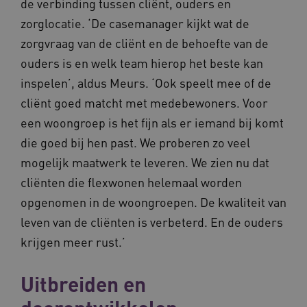
de verbinding tussen cliënt, ouders en
zorglocatie. ‘De casemanager kijkt wat de
zorgvraag van de cliënt en de behoefte van de
__Secure-YNID
.youtube.com
5 maande
ouders is en welk team hierop het beste kan
weken
inspelen’, aldus Meurs. ‘Ook speelt mee of de
__cf_bm
29 minut
Cloudflare Inc.
50 second
.vimeo.com
cliënt goed matcht met medebewoners. Voor
een woongroep is het fijn als er iemand bij komt
Google Privacy Policy
die goed bij hen past. We proberen zo veel
mogelijk maatwerk te leveren. We zien nu dat
cliënten die flexwonen helemaal worden
VISITOR_PRIVACY_METADATA
5 maande
YouTube
weken
.youtube.com
opgenomen in de woongroepen. De kwaliteit van
leven van de cliënten is verbeterd. En de ouders
krijgen meer rust.’
Uitbreiden en