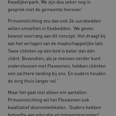
Kwadijkerpark. We zijn dus zeker nog in
ARRAffinitySameSite
Sessie
Microsoft
Corporation
gesprek met de gemeente hierover.’
.vilans.nl
Prinsenstichting zou dan ook 24-uursbedden
willen omzetten in flexbedden. ‘We geven
bewust voorrang aan dit concept. Het draagt bij
aan het verlagen van de maatschappelijke last.
CookieScriptConsent
11 maand
CookieScript
Twee cliënten op één bed is beter dan één
4 weke
www.vilans.nl
cliënt. Bovendien, als je mensen eerder kunt
ondersteunen met Flexwonen, hebben cliënten
een zachtere landing bij ons. En ouders houden
de zorg thuis langer vol.’
Maar het gaat niet alleen om aantallen.
FPLC
.vilans.nl
20 uur
Prinsenstichting wil het Flexwonen ook
kwalitatief doorontwikkelen. ‘Ouders hebben
behoefte aan educatie en lotgenotencontact’,