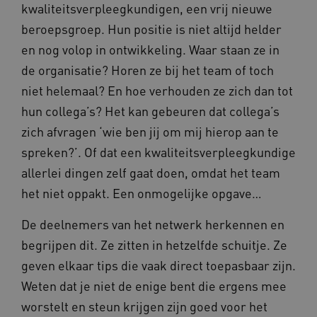
kwaliteitsverpleegkundigen, een vrij nieuwe
__Secure-ROLLOUT_TOKEN
.youtube.com
5 maande
weken
beroepsgroep. Hun positie is niet altijd helder
UMB_SESSION
www.vilans.nl
Sessie
en nog volop in ontwikkeling. Waar staan ze in
de organisatie? Horen ze bij het team of toch
niet helemaal? En hoe verhouden ze zich dan tot
hun collega’s? Het kan gebeuren dat collega’s
__Secure-YNID
.youtube.com
5 maande
zich afvragen ‘wie ben jij om mij hierop aan te
weken
spreken?’. Of dat een kwaliteitsverpleegkundige
__cf_bm
29 minut
Cloudflare Inc.
50 second
.vimeo.com
allerlei dingen zelf gaat doen, omdat het team
het niet oppakt. Een onmogelijke opgave…
Google Privacy Policy
De deelnemers van het netwerk herkennen en
begrijpen dit. Ze zitten in hetzelfde schuitje. Ze
VISITOR_PRIVACY_METADATA
5 maande
YouTube
geven elkaar tips die vaak direct toepasbaar zijn.
weken
.youtube.com
Weten dat je niet de enige bent die ergens mee
worstelt en steun krijgen zijn goed voor het