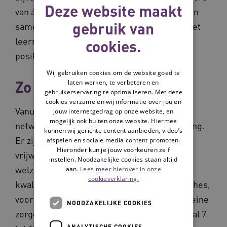
Deze website maakt
van álle netwerken, ook al verschillen deze in
gebruik van
samenstelling, doelen en aanpak. ‘Dankzij het
leernetwerk sta ik sterker in mijn rol en
cookies.
positie’. Hoe komt dat?
Wij gebruiken cookies om de website goed te
Zo werkt een netwerk
laten werken, te verbeteren en
gebruikerservaring te optimaliseren. Met deze
cookies verzamelen wij informatie over jou en
Vanuit Waardigheid en trots zijn 17 lerende
jouw internetgedrag op onze website, en
mogelijk ook buiten onze website. Hiermee
netwerken actief, nog eens 3 zijn in oprichting.
kunnen wij gerichte content aanbieden, video’s
Er zijn netwerken voor
afspelen en sociale media content promoten.
Hieronder kun je jouw voorkeuren zelf
vrijwilligerscoördinatoren en voor
instellen. Noodzakelijke cookies staan altijd
welzijnsmedewerkers, voor
aan.
Lees meer hierover in onze
cookieverklaring.
kwaliteitsverpleegkundigen, voor teamcoaches,
voor communicatieprofessionals en voor kleine
NOODZAKELIJKE COOKIES
zorgorganisaties. In een netwerk zijn meestal 7
ANALYTISCHE COOKIES