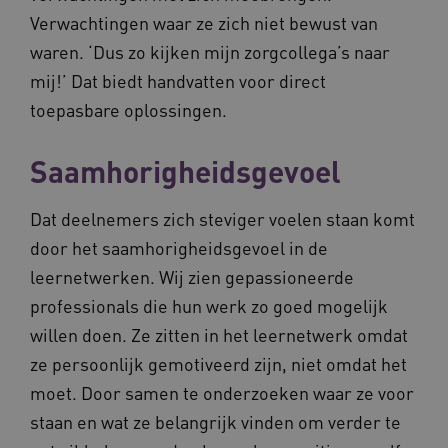
Verwachtingen waar ze zich niet bewust van
waren. ‘Dus zo kijken mijn zorgcollega’s naar
mij!’ Dat biedt handvatten voor direct
toepasbare oplossingen.
ARRAffinitySameSite
Sessie
Microsoft
Corporation
.vilans.nl
Saamhorigheidsgevoel
Dat deelnemers zich steviger voelen staan komt
door het saamhorigheidsgevoel in de
leernetwerken. Wij zien gepassioneerde
CookieScriptConsent
11 maand
CookieScript
4 weke
www.vilans.nl
professionals die hun werk zo goed mogelijk
willen doen. Ze zitten in het leernetwerk omdat
ze persoonlijk gemotiveerd zijn, niet omdat het
moet. Door samen te onderzoeken waar ze voor
staan en wat ze belangrijk vinden om verder te