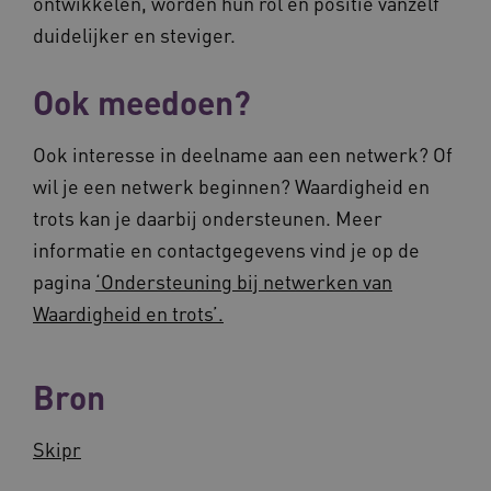
ontwikkelen, worden hun rol en positie vanzelf
FPLC
.vilans.nl
20 uur
duidelijker en steviger.
Ook meedoen?
Ook interesse in deelname aan een netwerk? Of
wil je een netwerk beginnen? Waardigheid en
trots kan je daarbij ondersteunen. Meer
informatie en contactgegevens vind je op de
ASLBSA
www.vilans.nl
Sessie
pagina
‘Ondersteuning bij netwerken van
Waardigheid en trots’.
Bron
Skipr
ASLBSACORS
www.vilans.nl
Sessie