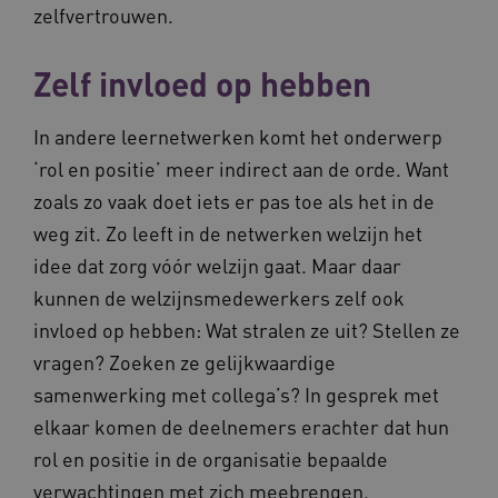
zelfvertrouwen.
Zelf invloed op hebben
In andere leernetwerken komt het onderwerp
‘rol en positie’ meer indirect aan de orde. Want
BCSessionID
vilans.blueconic.net
11 maand
zoals zo vaak doet iets er pas toe als het in de
4 weke
weg zit. Zo leeft in de netwerken welzijn het
idee dat zorg vóór welzijn gaat. Maar daar
kunnen de welzijnsmedewerkers zelf ook
invloed op hebben: Wat stralen ze uit? Stellen ze
vragen? Zoeken ze gelijkwaardige
samenwerking met collega’s? In gesprek met
ARRAffinity
Sessie
Microsoft
Corporation
elkaar komen de deelnemers erachter dat hun
.vilans.nl
rol en positie in de organisatie bepaalde
verwachtingen met zich meebrengen.