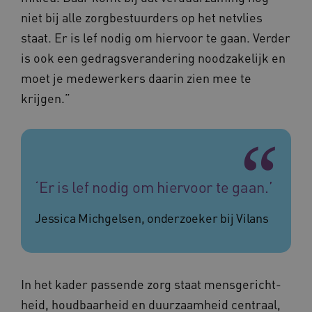
niet bij alle zorgbestuurders op het netvlies
staat. Er is lef nodig om hiervoor te gaan. Verder
is ook een gedragsverandering noodzakelijk en
__Secure-YNID
.youtube.com
5 maande
weken
moet je medewerkers daarin zien mee te
__cf_bm
29 minut
Cloudflare Inc.
krijgen.”
50 second
.vimeo.com
Google Privacy Policy
‘Er is lef nodig om hiervoor te gaan.’
VISITOR_PRIVACY_METADATA
5 maande
YouTube
weken
.youtube.com
Jessica Michgelsen, onderzoeker bij Vilans
In het kader passende zorg staat mensgericht­
heid, houdbaarheid en duurzaamheid centraal,