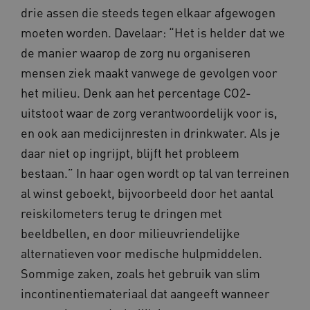
drie assen die steeds tegen elkaar afgewogen
moeten worden. Davelaar: “Het is helder dat we
de manier waarop de zorg nu organiseren
BCSessionID
vilans.blueconic.net
11 maand
4 weke
mensen ziek maakt vanwege de gevolgen voor
het milieu. Denk aan het percentage CO2-
uitstoot waar de zorg verantwoordelijk voor is,
en ook aan medicijnresten in drinkwater. Als je
daar niet op ingrijpt, blijft het probleem
bestaan.” In haar ogen wordt op tal van terreinen
ARRAffinity
Sessie
Microsoft
al winst geboekt, bijvoorbeeld door het aantal
Corporation
.vilans.nl
reiskilometers terug te dringen met
beeldbellen, en door milieuvriendelijke
alternatieven voor medische hulpmiddelen.
Sommige zaken, zoals het gebruik van slim
incontinentiemateriaal dat aangeeft wanneer