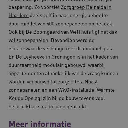
besparing. Zo voorziet
Zorggroep Reinalda in
Haarlem
deels zelf in haar energiebehoefte
door middel van 400 zonnepanelen op het dak.
Ook bij
De Boomgaerd van WelThuis
ligt het dak
vol zonne­panelen. Bovendien werd de
isolatiewaarde verhoogd met driedubbel glas.
Provider
/
Naam
Vervaldatum
Omschrij
En
De Leyhoeve in Groningen
is in het kader van
Domein
Naam
Provider
/
Domein
Vervaldatum
Oms
duurzaamheid modulair gebouwd, waarbij
_ga
1 jaar 1
Deze co
Google LLC
maand
is gekop
.vilans.nl
YSC
Sessie
Dez
Google LLC
appartementen afhankelijk van de vraag kunnen
Google U
You
.youtube.com
Analytics
wee
worden verbouwd tot zorgsuites. Naast
belangri
vid
is van d
zonnepanelen en een WKO-installatie (Warmte
algemee
AWSALBCORS
1 week
Voo
Amazon.com Inc.
gebruikt
pla
n139.vilans.nl
Koude Opslag) zijn bij de bouw tevens veel
analyses
met
Google. 
Ch
herbruikbare materialen gebruikt.
cookie w
we 
gebruikt
pla
gebruiker
elk
ondersch
geb
Meer informatie
door een
pla
willekeur
AW