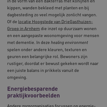
in de vorm van een dakterras met konijnen en
kippen, wanden bekleed met planten en bij
dagbesteding zo veel mogelijk zonlicht vangen.
Of de
locatie Hoogstede van DrieGasthuizen­
Groep in Arnhem
die inzet op duurzaam wonen
ASLBSA
www.vilans.nl
Sessie
en een aangepaste woonomgeving voor mensen
met dementie. In deze
healing environment
spelen onder andere kleuren, texturen en
geuren een belangrijke rol. Bewoners zijn
rustiger, doordat er bewust gekeken wordt naar
een juiste balans in prikkels vanuit de
omgeving.
ASLBSACORS
www.vilans.nl
Sessie
Energiebesparende
praktijkvoorbeelden
Andere zorgorganisaties focussen op energie­