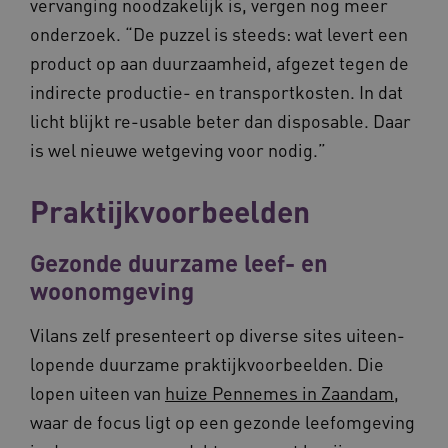
vervanging noodzakelijk is, vergen nog meer
ARRAffinitySameSite
Sessie
Microsoft
onderzoek. “De puzzel is steeds: wat levert een
Corporation
.vilans.nl
product op aan duurzaamheid, afgezet tegen de
indirecte productie- en transportkosten. In dat
licht blijkt re-usable beter dan disposable. Daar
is wel nieuwe wetgeving voor nodig.”
CookieScriptConsent
11 maand
CookieScript
Praktijkvoorbeelden
4 weke
www.vilans.nl
Gezonde duurzame leef- en
woonomgeving
Vilans zelf presenteert op diverse sites uiteen­
lopende duurzame praktijkvoorbeelden. Die
FPLC
.vilans.nl
20 uur
lopen uiteen van
huize Pennemes in Zaandam
,
waar de focus ligt op een gezonde leefomgeving