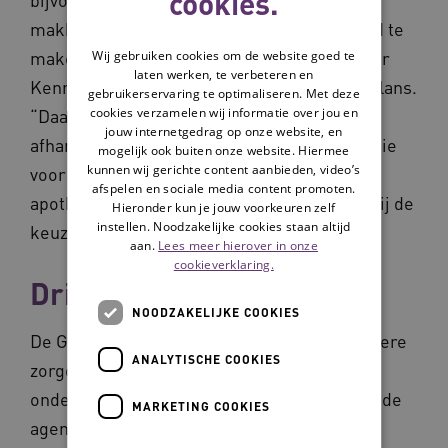
cookies.
makkelijk om afspraken over duurzaamheid te
maken”, aldus
Lia Davelaar
, directeur cluster
Wij gebruiken cookies om de website goed te
laten werken, te verbeteren en
Kennismanagement en -strategie binnen Vilans.
gebruikerservaring te optimaliseren. Met deze
cookies verzamelen wij informatie over jou en
“Daarnaast heb je te maken met allerlei
jouw internetgedrag op onze website, en
afhankelijkheden. Denk aan de materialen die
mogelijk ook buiten onze website. Hiermee
kunnen wij gerichte content aanbieden, video’s
voor een cliënt gebruikt worden, waarbij de
afspelen en sociale media content promoten.
apotheker of zorgverzekeraar bepalend is bij de
Hieronder kun je jouw voorkeuren zelf
instellen. Noodzakelijke cookies staan altijd
keuze.”
aan.
Lees meer hierover in onze
cookieverklaring.
Drie assen
NOODZAKELIJKE COOKIES
De Green Deal 3.0 die Vilans net als veel andere
ANALYTISCHE COOKIES
zorgorganisaties in december 2022
ondertekende, zet diverse onderwerpen op de
MARKETING COOKIES
agenda, uiteenlopend van (plantaardige)