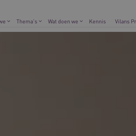
 we
Thema's
Wat doen we
Kennis
Vilans P