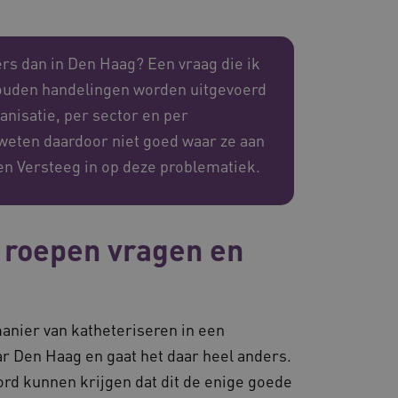
ssessies op de website te
rden onthouden tijdens
s dan in Den Haag? Een vraag die ik
houden handelingen worden uitgevoerd
anisatie, per sector en per
eid te maken tussen
n weten daardoor niet goed waar ze aan
ebsite, om geldige
ruik van hun website.
een Versteeg in op deze problematiek.
emming van de gebruiker
de site op te slaan. Het
g van de bezoeker met
 en instellingen, zodat
toekomstige sessies.
 roepen vragen en
sessies te onderhouden en
erzonden naar de browser
perationele efficiëntie en
s die draaien op het
manier van katheteriseren in een
 gebruikt voor
e verzoeken om
r Den Haag en gaat het daar heel anders.
ie naar dezelfde server
oord kunnen krijgen dat dit de enige goede
ostingplatform en het