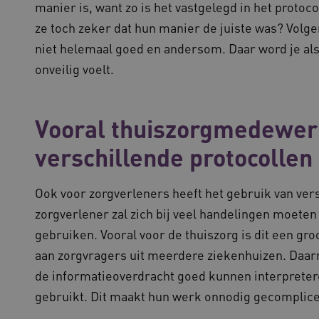
manier is, want zo is het vastgelegd in het protoc
inschakelen van load balancing, zorgt de
Corporation
verzoeken van één bezoekersbrowsersessi
.vilans.nl
ze toch zeker dat hun manier de juiste was? Volge
server in het cluster worden afgehandeld
niet helemaal goed en andersom. Daar word je als 
11 maanden
Deze cookie wordt gebruikt door de Cook
CookieScript
4 weken
de cookievoorkeuren van bezoekers te o
www.vilans.nl
onveilig voelt.
banner van Cookie-Script.com is noodzake
.vilans.nl
20 uur
Deze cookie wordt gebruikt om de prestati
voorkeuren van de website-gebruikers op
hun surfervaring te verbeteren. Het kan 
het verzamelen van analytics gegevens o
Vooral thuiszorgmedewer
omgaan met de functies van de site.
verschillende protocollen
www.vilans.nl
Sessie
Deze cookie wordt meestal gebruikt om e
efficiënte gebruikerservaring te garande
load balancing op de webserver, om ervo
gebruikersverzoeken worden doorgestuurd
elke surfsessie.
Ook voor zorgverleners heeft het gebruik van ver
www.vilans.nl
Sessie
Deze cookie is waarschijnlijk geassocieer
zorgverlener zal zich bij veel handelingen moeten
van de lading om ervoor te zorgen dat b
worden doorgestuurd naar dezelfde server
gebruiken. Vooral voor de thuiszorg is dit een gro
aan zorgvragers uit meerdere ziekenhuizen. Daar
de informatieoverdracht goed kunnen interpretere
ovider
/
Vervaldatum
Omschrijving
gebruikt. Dit maakt hun werk onnodig gecomplice
mein
ovider
/
Domein
Vervaldatum
Omschrijving
1 jaar 1
Sessie
Deze cookienaam is gekoppeld aan Google Universal Ana
Deze cookie wordt door YouTube ingesteld om we
ogle LLC
ogle LLC