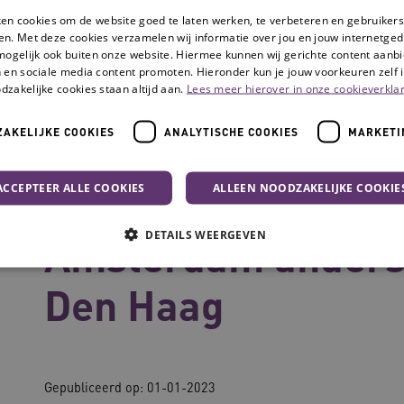
ken cookies om de website goed te laten werken, te verbeteren en gebruikers
en. Met deze cookies verzamelen wij informatie over jou en jouw internetge
mogelijk ook buiten onze website. Hiermee kunnen wij gerichte content aanbi
 en sociale media content promoten. Hieronder kun je jouw voorkeuren zelf i
dzakelijke cookies staan altijd aan.
Lees meer hierover in onze cookieverklar
AKELIJKE COOKIES
ANALYTISCHE COOKIES
MARKETI
riseren in Amsterdam anders gaat dan in Den Haag
ACCEPTEER ALLE COOKIES
ALLEEN NOODZAKELIJKE COOKIE
Waarom katheteris
DETAILS WEERGEVEN
Amsterdam anders 
Den Haag
Noodzakelijke cookies
Analytische cookies
Marketing cookies
che cookies zorgen ervoor dat de website werkt. Deze cookies worden altijd geplaatst
Provider
/
Domein
Vervaldatum
Omschrijving
Gepubliceerd op:
01-01-2023