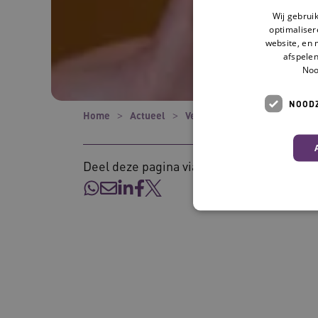
Wij gebrui
optimaliser
website, en 
afspelen
Noo
NOODZ
Home
Actueel
Verhalen
Waarom kathete
Deel deze pagina via:
Deze functionele en technis
uw privacy.
Naam