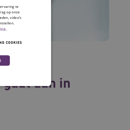
ervaring te
drag op onze
eden, video’s
nstellen.
ing.
NG COOKIES
S
eren in
gaat dan in
 en maken geen inbreuk op