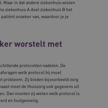
ol. Maar in dat andere ziekenhuis wisten
ze cookie ervoor dat
e altijd door dezelfde
ns ziekenhuis A doet ziekenhuis B het
.
patiënt onzeker van, waardoor je je
ie-Script.com-service om
nthouden. De cookie-
lijk om correct te werken.
es en functionaliteit
 te slaan en te volgen om
ook worden betrokken bij
m te meten hoe gebruikers
ker worstelt met
en consistente en
ren door het beheer van
or te zorgen dat
 naar dezelfde server in
schillende protocollen nadelen. De
d met het uitbalanceren
 afvragen welk protocol hij moet
ezoekerspagina verzoeken
 in elke surfsessie.
ot probleem. Zij bieden bijvoorbeeld zorg
naast moet de thuiszorg ook gegevens uit
n. Dan moeten zij weten welk protocol is
erd en foutgevoelig.
lytics - wat een
ergaven van ingesloten