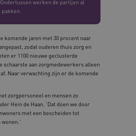
 Ondertussen werken de partijen al
e pakken.
eid te maken tussen
ebsite, om geldige
ruik van hun website.
emming van de gebruiker
de site op te slaan. Het
 de komende jaren met 30 procent naar
g van de bezoeker met
 en instellingen, zodat
ngepast, zodat ouderen thuis zorg en
toekomstige sessies.
eten er 1100 nieuwe geclusterde
sessies te onderhouden en
erzonden naar de browser
de schaarste aan zorgmedewerkers alleen
perationele efficiëntie en
af. Naar verwachting zijn er de komende
s die draaien op het
 gebruikt voor
e verzoeken om
ie naar dezelfde server
met zorgpersoneel en mensen zo
uder Hein de Haan. ‘Dat doen we door
ostingplatform en het
ze cookie ervoor dat
nwoners met een bescheiden tot
e altijd door dezelfde
.
n wonen.’
ie-Script.com-service om
nthouden. De cookie-
lijk om correct te werken.