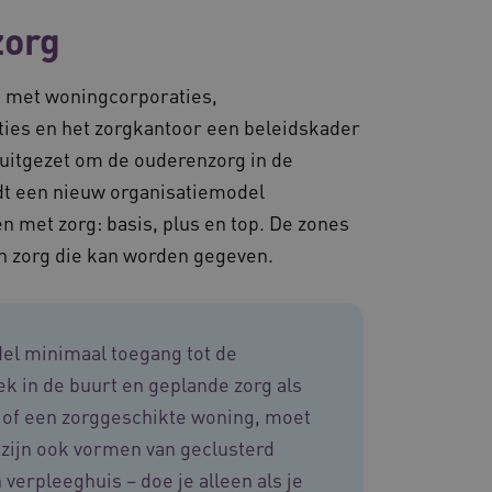
zorg
es en functionaliteit
 te slaan en te volgen om
ook worden betrokken bij
m te meten hoe gebruikers
 met woningcorporaties,
en consistente en
ties en het zorgkantoor een beleidskader
ren door het beheer van
or te zorgen dat
 uitgezet om de ouderenzorg in de
 naar dezelfde server in
dt een nieuw organisatiemodel
d met het uitbalanceren
n met zorg: basis, plus en top. De zones
ezoekerspagina verzoeken
 in elke surfsessie.
n zorg die kan worden gegeven.
del minimaal toegang tot de
lytics - wat een
ergaven van ingesloten
ek in de buurt en geplande zorg als
nalyseservice van Google.
derscheiden door een
en of een zorggeschikte woning, moet
-ID. Het is opgenomen in
met CORS-use-cases na de
ekers-, sessie- en
cookies voor elk van deze
 zijn ook vormen van geclusterd
en van de site.
d AWSALBCORS (ALB).
verpleeghuis – doe je alleen als je
 sessiestatus te
e onderhouden en ervoor te