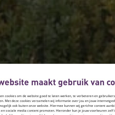
website maakt gebruik van co
ken cookies om de website goed te laten werken, te verbeteren en gebruikers
en. Met deze cookies verzamelen wij informatie over jou en jouw internetge
mogelijk ook buiten onze website. Hiermee kunnen wij gerichte content aanbi
 en sociale media content promoten. Hieronder kun je jouw voorkeuren zelf i