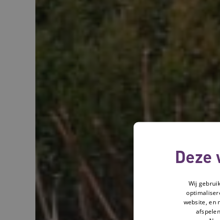
Deze 
Wij gebrui
optimaliser
website, en 
afspelen