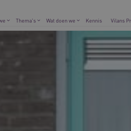
 we
Thema's
Wat doen we
Kennis
Vilans P