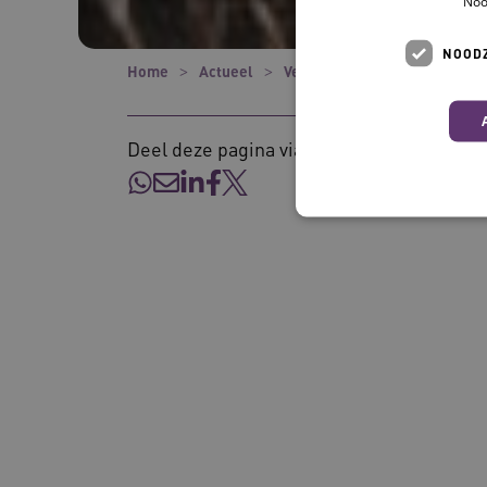
Noo
NOODZ
Home
Actueel
Verhalen
Leeuwarden maa
Deel deze pagina via:
Deze functionele en technis
uw privacy.
Naam
__Secure-ROLLOUT_TOKE
UMB_SESSION