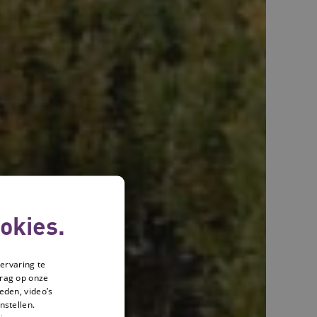
okies.
ervaring te
drag op onze
eden, video’s
nstellen.