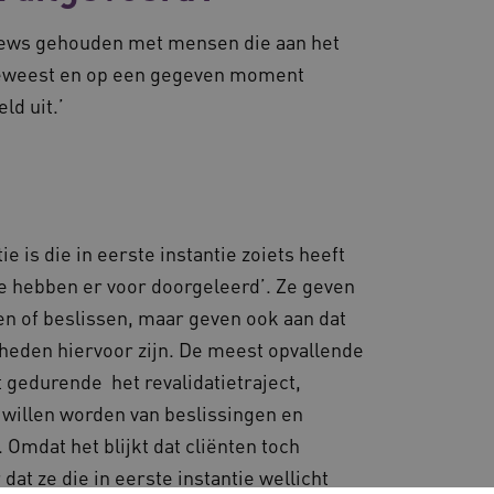
rowser die de
iëntie en prestaties.
rviews gehouden met mensen die aan het
 sessiestatus te
e onderhouden en ervoor te
n geweest en op een gegeven moment
rowser die de
 sessiestatus te
iëntie en prestaties.
d uit.’
n voorkeuren bij te
ruikers gedurende sessies
den.
stentie van de sessies te
ruikersvoorkeuren bij te
esloten; het kan ook
 de website om de
 versie van de YouTube-
gebruikers beter te
 toe te wijzen om de
ie is die in eerste instantie zoiets heeft
 sessiestatus te
lopen. Met een
erver op dit moment de
llie hebben er voor doorgeleerd’. Ze geven
rmatie kan u niet als
ten of beslissen, maar geven ook aan dat
met CORS-use-cases na de
kheden hiervoor zijn. De meest opvallende
cookies voor elk van deze
d AWSALBCORS (ALB).
t gedurende het revalidatietraject,
willen worden van beslissingen en
 Omdat het blijkt dat cliënten toch
at ze die in eerste instantie wellicht