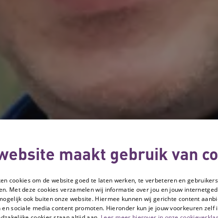
website maakt gebruik van co
ken cookies om de website goed te laten werken, te verbeteren en gebruikers
en. Met deze cookies verzamelen wij informatie over jou en jouw internetge
mogelijk ook buiten onze website. Hiermee kunnen wij gerichte content aanbi
 en sociale media content promoten. Hieronder kun je jouw voorkeuren zelf i
dzakelijke cookies staan altijd aan.
Lees meer hierover in onze cookieverklar