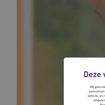
Deze 
Wij gebrui
optimaliser
website, en 
afspelen
Noo