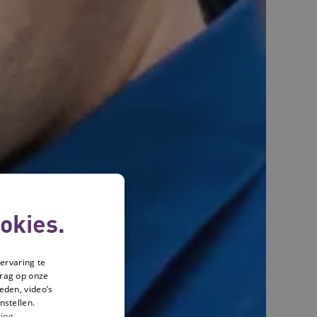
okies.
ervaring te
drag op onze
eden, video’s
nstellen.
ing.