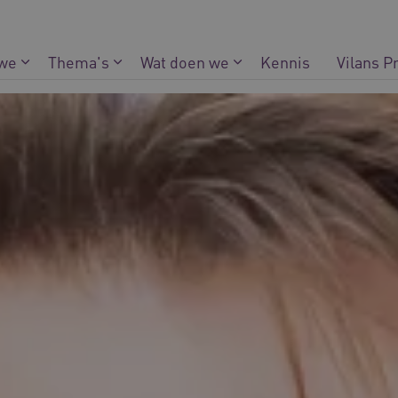
 we
Thema's
Wat doen we
Kennis
Vilans P