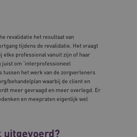
es en functionaliteit
 te slaan en te volgen om
ook worden betrokken bij
m te meten hoe gebruikers
en consistente en
e revalidatie het resultaat van
ren door het beheer van
or te zorgen dat
rtgang tijdens de revalidatie. Het vraagt
 naar dezelfde server in
j elke professional vanuit zijn of haar
d met het uitbalanceren
 juist om ‘interprofessioneel
ezoekerspagina verzoeken
 in elke surfsessie.
s tussen het werk van de zorgverleners
rg/behandelplan waarbij de client en
ordt meer gevraagd en meer overlegd. Er
eedenken en meepraten eigenlijk wel
lytics - wat een
ergaven van ingesloten
nalyseservice van Google.
derscheiden door een
-ID. Het is opgenomen in
met CORS-use-cases na de
ekers-, sessie- en
cookies voor elk van deze
en van de site.
d AWSALBCORS (ALB).
k uitgevoerd?
 sessiestatus te
e onderhouden en ervoor te