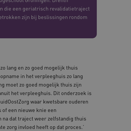
die een geriatrisch revalidatietraject
eid te maken tussen
trokken zijn bij beslissingen rondom
ebsite, om geldige
ruik van hun website.
emming van de gebruiker
de site op te slaan. Het
g van de bezoeker met
 en instellingen, zodat
toekomstige sessies.
sessies te onderhouden en
erzonden naar de browser
perationele efficiëntie en
zo lang en zo goed mogelijk thuis
opname in het verpleeghuis zo lang
s die draaien op het
 gebruikt voor
g moet zo goed mogelijk thuis zijn
e verzoeken om
ie naar dezelfde server
nuit het verpleeghuis. Dit onderzoek is
ostingplatform en het
n ZuidOostZorg waar kwetsbare ouderen
ze cookie ervoor dat
e altijd door dezelfde
 of een nieuwe knie een
.
na dat traject weer zelfstandig thuis
ie-Script.com-service om
nthouden. De cookie-
e zorg invloed heeft op dat proces.’
lijk om correct te werken.