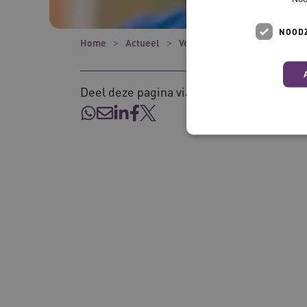
NOODZ
Home
Actueel
Verhalen
Persoonsgericht
Deel deze pagina via:
Deze functionele en technis
uw privacy.
Naam
__Secure-ROLLOUT_TOKE
UMB_SESSION