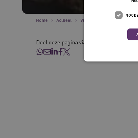
Noo
NOODZ
Home
Actueel
Verhalen
Reablement maa
Deel deze pagina via:
Deze functionele en technis
uw privacy.
Naam
__Secure-ROLLOUT_TOKE
UMB_SESSION