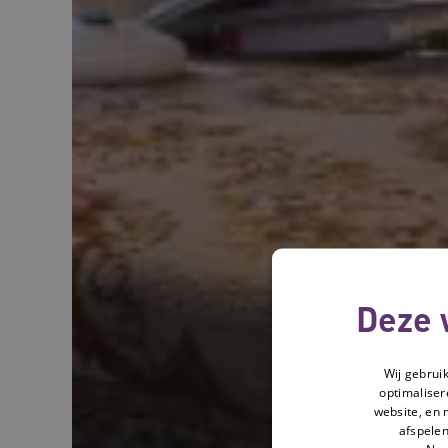
Deze 
Wij gebrui
optimaliser
website, en 
afspelen