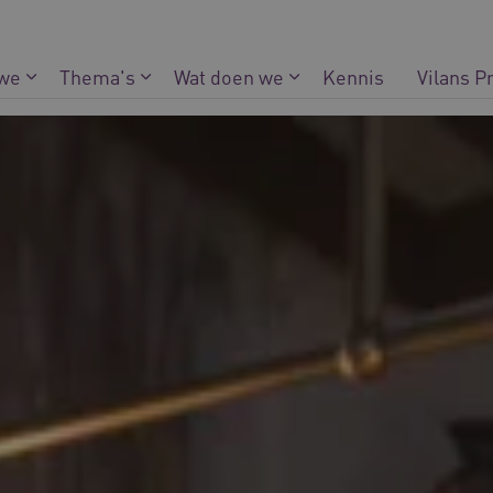
 we
Thema's
Wat doen we
Kennis
Vilans P