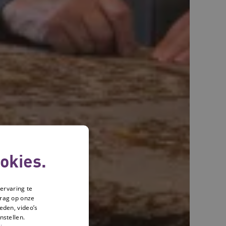
okies.
ervaring te
drag op onze
eden, video’s
nstellen.