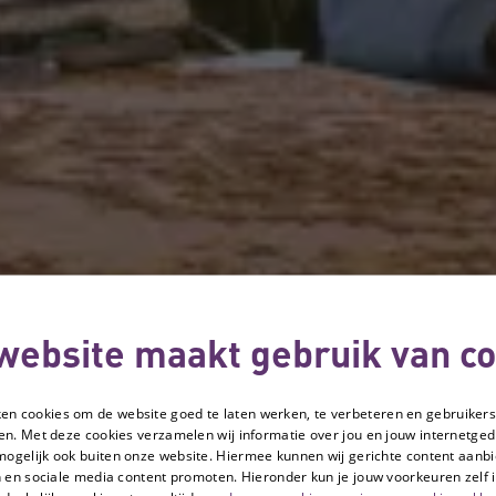
website maakt gebruik van co
ken cookies om de website goed te laten werken, te verbeteren en gebruikers
en. Met deze cookies verzamelen wij informatie over jou en jouw internetge
mogelijk ook buiten onze website. Hiermee kunnen wij gerichte content aanbi
 en sociale media content promoten. Hieronder kun je jouw voorkeuren zelf i