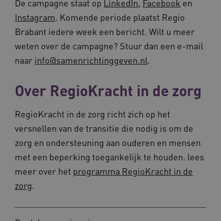
De campagne staat op
LinkedIn
,
Facebook
en
4 weke
www.vilans.nl
Instagram
. Komende periode plaatst Regio
Brabant iedere week een bericht. Wilt u meer
weten over de campagne? Stuur dan een e-mail
naar
info@samenrichtinggeven.nl
.
FPLC
.vilans.nl
20 uur
Over RegioKracht in de zorg
RegioKracht in de zorg richt zich op het
versnellen van de transitie die nodig is om de
zorg en ondersteuning aan ouderen en mensen
met een beperking toegankelijk te houden. lees
meer over het
programma RegioKracht in de
zorg
.
ASLBSA
www.vilans.nl
Sessie