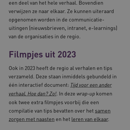
een deel van het hele verhaal. Bovendien
verwijzen ze naar elkaar. Ze kunnen uiteraard
opgenomen worden in de communicatie-
ARRAffinity
Sessie
Microsoft
Corporation
uitingen (nieuwsbrieven, intranet, e-learnings)
.vilans.nl
van de organisaties in de regio.
Filmpjes uit 2023
Ook in 2023 heeft de regio al verhalen en tips
verzameld. Deze staan inmiddels gebundeld in
ARRAffinitySameSite
Sessie
Microsoft
één interactief document:
Tijd voor een ander
Corporation
.vilans.nl
. In deze
komen
verhaal. Hoe dan? Zo!
wrap-up
ook twee extra filmpjes voorbij die een
compilatie van tips bevatten over het
samen
zorgen met naasten
en het
leren van elkaar
.
CookieScriptConsent
11 maand
CookieScript