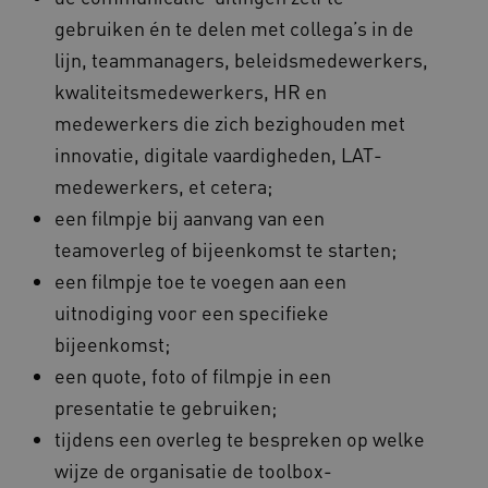
gebruiken én te delen met collega’s in de
Marketing cookies
lijn, teammanagers, beleidsmedewerkers,
Deze functionele en technische cookies zorgen
kwaliteitsmedewerkers, HR en
ervoor dat de website werkt. Deze cookies
worden altijd geplaatst en maken geen inbreuk
medewerkers die zich bezighouden met
op uw privacy.
innovatie, digitale vaardigheden, LAT-
Naam
Provider
/
Domein
Vervalda
medewerkers, et cetera;
__Secure-ROLLOUT_TOKEN
.youtube.com
5 maande
weken
een filmpje bij aanvang van een
UMB_SESSION
www.vilans.nl
Sessie
teamoverleg of bijeenkomst te starten;
een filmpje toe te voegen aan een
uitnodiging voor een specifieke
bijeenkomst;
een quote, foto of filmpje in een
__Secure-YNID
.youtube.com
5 maande
weken
presentatie te gebruiken;
__cf_bm
29 minut
Cloudflare Inc.
50 second
tijdens een overleg te bespreken op welke
.vimeo.com
wijze de organisatie de toolbox-
Google Privacy Policy