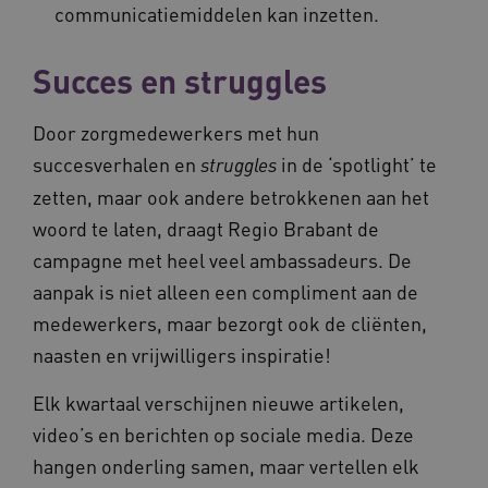
communicatiemiddelen kan inzetten.
Succes en struggles
VISITOR_PRIVACY_METADATA
5 maande
YouTube
weken
.youtube.com
Door zorgmedewerkers met hun
succesverhalen en
in de ‘spotlight’ te
struggles
zetten, maar ook andere betrokkenen aan het
woord te laten, draagt Regio Brabant de
campagne met heel veel ambassadeurs. De
aanpak is niet alleen een compliment aan de
medewerkers, maar bezorgt ook de cliënten,
naasten en vrijwilligers inspiratie!
BCSessionID
vilans.blueconic.net
11 maand
4 weke
Elk kwartaal verschijnen nieuwe artikelen,
video’s en berichten op sociale media. Deze
hangen onderling samen, maar vertellen elk