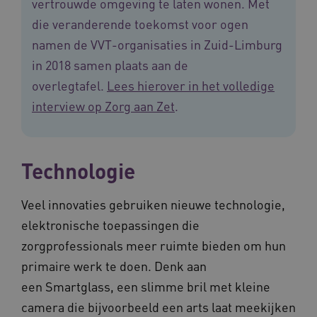
vertrouwde omgeving te laten wonen. Met
__Secure-YNID
.youtube.com
5 maande
die veranderende toekomst voor ogen
weken
namen de VVT-organisaties in Zuid-Limburg
__cf_bm
29 minut
Cloudflare Inc.
50 second
.vimeo.com
in 2018 samen plaats aan de
overlegtafel.
Lees hierover in het volledige
Google Privacy Policy
interview op Zorg aan Zet
.
VISITOR_PRIVACY_METADATA
5 maande
YouTube
weken
.youtube.com
Technologie
Veel innovaties gebruiken nieuwe technologie,
elektronische toepassingen die
zorgprofessionals meer ruimte bieden om hun
primaire werk te doen. Denk aan
een Smartglass, een slimme bril met kleine
camera die bijvoorbeeld een arts laat meekijken