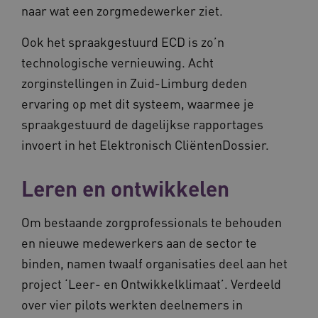
BCSessionID
vilans.blueconic.net
11 maand
naar wat een zorgmedewerker ziet.
4 weke
Ook het spraakgestuurd ECD is zo’n
technologische vernieuwing. Acht
zorginstellingen in Zuid-Limburg deden
ervaring op met dit systeem, waarmee je
spraakgestuurd de dagelijkse rapportages
ARRAffinity
Sessie
Microsoft
invoert in het Elektronisch CliëntenDossier.
Corporation
.vilans.nl
Leren en ontwikkelen
Om bestaande zorgprofessionals te behouden
en nieuwe medewerkers aan de sector te
binden, namen twaalf organisaties deel aan het
project ‘Leer- en Ontwikkelklimaat’. Verdeeld
ARRAffinitySameSite
Sessie
Microsoft
Corporation
over vier pilots werkten deelnemers in
.vilans.nl