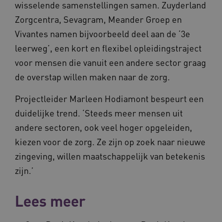
wisselende samenstellingen samen. Zuyderland
Zorgcentra, Sevagram, Meander Groep en
Vivantes namen bijvoorbeeld deel aan de ‘3e
leerweg’, een kort en flexibel opleidingstraject
voor mensen die vanuit een andere sector graag
CookieScriptConsent
11 maand
CookieScript
4 weke
www.vilans.nl
de overstap willen maken naar de zorg.
Projectleider Marleen Hodiamont bespeurt een
duidelijke trend. ‘Steeds meer mensen uit
andere sectoren, ook veel hoger opgeleiden,
kiezen voor de zorg. Ze zijn op zoek naar nieuwe
FPLC
.vilans.nl
20 uur
zingeving, willen maatschappelijk van betekenis
zijn.’
Lees meer