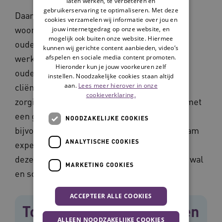
laten werken, te verbeteren en
gebruikerservaring te optimaliseren. Met deze
Daarnaast besloten enkele kleinschalige
cookies verzamelen wij informatie over jou en
wooninitiatieven om samen de complexere
jouw internetgedrag op onze website, en
mogelijk ook buiten onze website. Hiermee
ouderenzorg te gaan organiseren. Door te
kunnen wij gerichte content aanbieden, video’s
werken met een gezamenlijke specialist
afspelen en sociale media content promoten.
Hieronder kun je jouw voorkeuren zelf
ouderengeneeskunde blijft die zorg voor de
instellen. Noodzakelijke cookies staan altijd
aan.
Lees meer hierover in onze
cliënt van hoog niveau. Verder zochten
cookieverklaring.
zorginstellingen oplossingen voor mensen met
een gecombineerd ziektebeeld. Door
NOODZAKELIJKE COOKIES
bijvoorbeeld bij de triage of in een expertteam
ANALYTISCHE COOKIES
expertise samen te brengen voorkom je dat
deze zogeheten ‘dubbelzorgvragers’ tussen wal
MARKETING COOKIES
en schip terechtkomen.
ACCEPTEER ALLE COOKIES
Toenemende zorgvraag en
ALLEEN NOODZAKELIJKE COOKIES