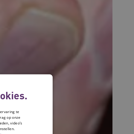
okies.
ervaring te
drag op onze
eden, video’s
nstellen.