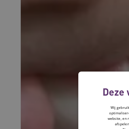
Deze 
Wij gebrui
optimaliser
website, en 
afspelen