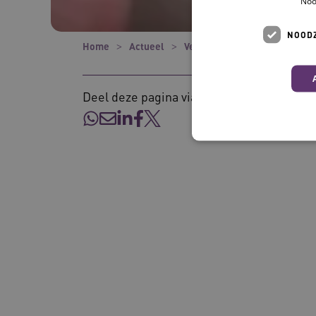
Noo
NOODZ
Home
Actueel
Verhalen
‘Regionale same
Deel deze pagina via:
Deze functionele en technis
uw privacy.
Naam
__Secure-ROLLOUT_TOKE
UMB_SESSION