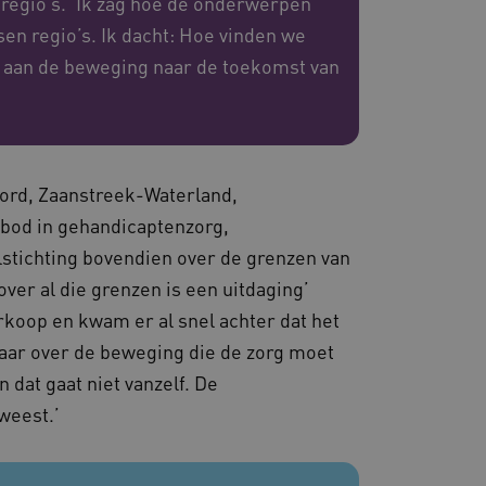
regio’s. ‘Ik zag hoe de onderwerpen
en regio’s. Ik dacht: Hoe vinden we
eid te maken tussen
j aan de beweging naar de toekomst van
ebsite, om geldige
ruik van hun website.
emming van de gebruiker
de site op te slaan. Het
g van de bezoeker met
 en instellingen, zodat
toekomstige sessies.
oord, Zaanstreek-Waterland,
sessies te onderhouden en
erzonden naar de browser
od in gehandicaptenzorg,
perationele efficiëntie en
stichting bovendien over de grenzen van
s die draaien op het
ver al die grenzen is een uitdaging’
 gebruikt voor
e verzoeken om
erkoop en kwam er al snel achter dat het
ie naar dezelfde server
maar over de beweging die de zorg moet
ostingplatform en het
at gaat niet vanzelf. De
ze cookie ervoor dat
e altijd door dezelfde
weest.’
.
ie-Script.com-service om
nthouden. De cookie-
lijk om correct te werken.