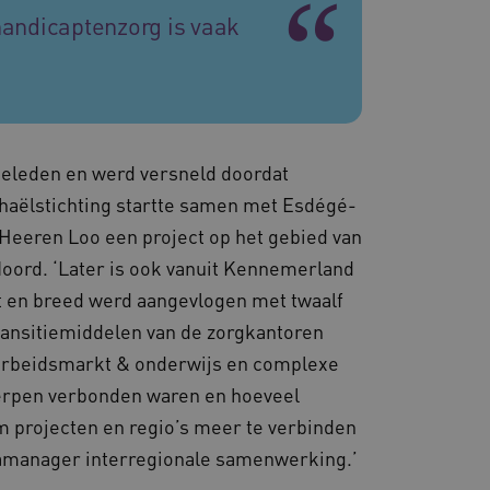
andicaptenzorg is vaak
es en functionaliteit
 te slaan en te volgen om
ook worden betrokken bij
m te meten hoe gebruikers
en consistente en
ren door het beheer van
or te zorgen dat
 naar dezelfde server in
geleden en werd versneld doordat
aëlstichting startte samen met Esdégé-
d met het uitbalanceren
ezoekerspagina verzoeken
eeren Loo een project op het gebied van
 in elke surfsessie.
oord. ‘Later is ook vanuit Kennemerland
 en breed werd aangevlogen met twaalf
transitiemiddelen van de zorgkantoren
, arbeidsmarkt & onderwijs en complexe
lytics - wat een
ergaven van ingesloten
erwerpen verbonden waren en hoeveel
nalyseservice van Google.
derscheiden door een
om projecten en regio’s meer te verbinden
-ID. Het is opgenomen in
met CORS-use-cases na de
ekers-, sessie- en
cookies voor elk van deze
en van de site.
mamanager interregionale samenwerking.’
d AWSALBCORS (ALB).
 sessiestatus te
e onderhouden en ervoor te