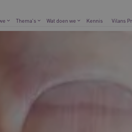
 we
Thema's
Wat doen we
Kennis
Vilans P