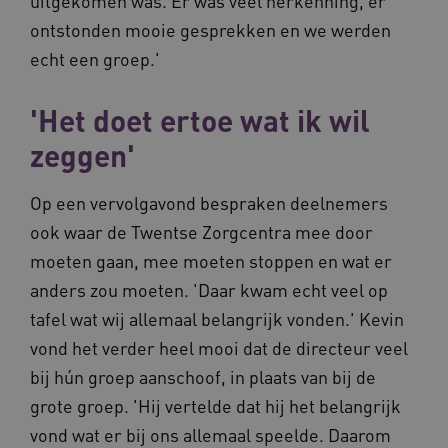
uitgekomen was. Er was veel herkenning, er
ontstonden mooie gesprekken en we werden
ASLBSACORS
www.vilans.nl
Sessie
echt een groep.'
'Het doet ertoe wat ik wil
zeggen'
Op een vervolgavond bespraken deelnemers
ook waar de Twentse Zorgcentra mee door
moeten gaan, mee moeten stoppen en wat er
anders zou moeten. 'Daar kwam echt veel op
tafel wat wij allemaal belangrijk vonden.' Kevin
Provider
/
Naam
Vervaldatum
Omschrij
vond het verder heel mooi dat de directeur veel
Domein
Naam
Provider
/
Domein
Vervaldatum
Oms
bij hún groep aanschoof, in plaats van bij de
_ga
1 jaar 1
Deze co
Google LLC
maand
is gekop
.vilans.nl
YSC
Sessie
Dez
Google LLC
grote groep. 'Hij vertelde dat hij het belangrijk
Google U
You
.youtube.com
Analytics
wee
vond wat er bij ons allemaal speelde. Daarom
belangri
vid