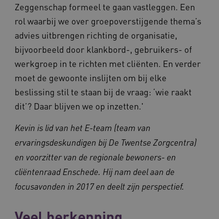
Zeggenschap formeel te gaan vastleggen. Een
rol waarbij we over groepoverstijgende thema’s
advies uitbrengen richting de organisatie,
bijvoorbeeld door klankbord-, gebruikers- of
werkgroep in te richten met cliënten. En verder
moet de gewoonte inslijten om bij elke
ARRAffinitySameSite
Sessie
Microsoft
beslissing stil te staan bij de vraag: ‘wie raakt
Corporation
.vilans.nl
dit’? Daar blijven we op inzetten.'
Kevin is lid van het E-team (team van
ervaringsdeskundigen bij De Twentse Zorgcentra)
en voorzitter van de regionale bewoners- en
CookieScriptConsent
11 maand
CookieScript
cliëntenraad Enschede. Hij nam deel aan de
4 weke
www.vilans.nl
focusavonden in 2017 en deelt zijn perspectief.
Veel herkenning