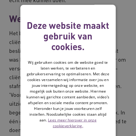
Werksessies
Deze website maakt
Het bleek niet eenvoudig om het
gebruik van
cliëntenperspectief ook vooraf en tijdens
cookies.
beslisprocessen al mee te nemen. Daarnaast
was het even zoeken naar een goede manier om
Wij gebruiken cookies om de website goed te
verschillende groepen die beleid zou raken -
laten werken, te verbeteren en
gebruikerservaring te optimaliseren. Met deze
cliënten, verwanten, zorgprofessionals,
cookies verzamelen wij informatie over jou en
stafmedewerkers - te betrekken bij besluiten.
jouw internetgedrag op onze website, en
mogelijk ook buiten onze website. Hiermee
'Voor cliënten moet zo’n sessie er anders
kunnen wij gerichte content aanbieden, video’s
uitzien dan bijvoorbeeld voor naasten en
afspelen en sociale media content promoten.
Hieronder kun je jouw voorkeuren zelf
begeleiders. Qua werkvorm, qua taalgebruik. In
instellen. Noodzakelijke cookies staan altijd
aan.
Lees meer hierover in onze
één groep is het bijna niet voor iedereen goed te
cookieverklaring.
doen. We hebben wel eens meegemaakt dat