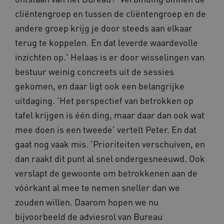
cliëntengroep en tussen de cliëntengroep en de
andere groep krijg je door steeds aan elkaar
terug te koppelen. En dat leverde waardevolle
inzichten op.' Helaas is er door wisselingen van
bestuur weinig concreets uit de sessies
gekomen, en daar ligt ook een belangrijke
uitdaging. 'Het perspectief van betrokken op
tafel krijgen is één ding, maar daar dan ook wat
BCSessionID
vilans.blueconic.net
11 maand
4 weke
mee doen is een tweede' vertelt Peter. En dat
gaat nog vaak mis. 'Prioriteiten verschuiven, en
dan raakt dit punt al snel ondergesneeuwd. Ook
verslapt de gewoonte om betrokkenen aan de
vóórkant al mee te nemen sneller dan we
zouden willen. Daarom hopen we nu
ARRAffinity
Sessie
Microsoft
bijvoorbeeld de adviesrol van Bureau
Corporation
.vilans.nl