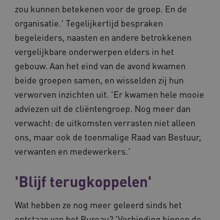
op uw privacy.
zou kunnen betekenen voor de groep. En de
Naam
Provider
/
Domein
Vervalda
organisatie.' Tegelijkertijd bespraken
__Secure-ROLLOUT_TOKEN
.youtube.com
5 maande
begeleiders, naasten en andere betrokkenen
weken
vergelijkbare onderwerpen elders in het
UMB_SESSION
www.vilans.nl
Sessie
gebouw. Aan het eind van de avond kwamen
beide groepen samen, en wisselden zij hun
verworven inzichten uit. 'Er kwamen hele mooie
adviezen uit de cliëntengroep. Nog meer dan
__Secure-YNID
.youtube.com
5 maande
verwacht: de uitkomsten verrasten niet alleen
weken
ons, maar ook de toenmalige Raad van Bestuur,
__cf_bm
29 minut
Cloudflare Inc.
50 second
.vimeo.com
verwanten en medewerkers.'
Google Privacy Policy
'Blijf terugkoppelen'
Wat hebben ze nog meer geleerd sinds het
VISITOR_PRIVACY_METADATA
5 maande
YouTube
weken
.youtube.com
ontstaan van het Bureau? 'Verbinding binnen de