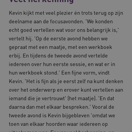
Kevin kijkt met veel plezier én trots terug op zijn
FPLC
.vilans.nl
20 uur
deelname aan de focusavonden. 'We konden
echt goed vertellen wat voor ons belangrijk is,'
vertelt hij. 'Op de eerste avond hebben we
gepraat met een maatje, met een werkboek
erbij. En tijdens de tweede avond vertelde
iedereen over hun eerste sessie, en wat er in
hun werkboek stond.' Een fijne vorm, vindt
Kevin. 'Het is fijn als je eerst zelf na kunt denken
ASLBSA
www.vilans.nl
Sessie
over het onderwerp en erover kunt vertellen aan
iemand die je vertrouwt' (het maatje). 'En dat
daarna dan met elkaar bespreken.' Vooral de
tweede avond is Kevin bijgebleven 'omdat we
toen van elkaar hoorden waar iedereen op