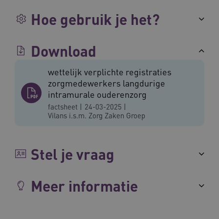
Hoe gebruik je het?
Download
ARRAffinity
Sessie
Microsoft
Corporation
wettelijk verplichte registraties
.vilans.nl
zorgmedewerkers langdurige
intramurale ouderenzorg
factsheet
|
24-03-2025
|
Vilans i.s.m. Zorg Zaken Groep
Stel je vraag
ARRAffinitySameSite
Sessie
Microsoft
Corporation
.vilans.nl
Meer informatie