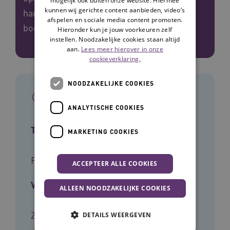
mogelijk ook buiten onze website. Hiermee
kunnen wij gerichte content aanbieden, video’s
hardnekkige fabels en misverstanden aan
afspelen en sociale media content promoten.
bod.
Hieronder kun je jouw voorkeuren zelf
instellen. Noodzakelijke cookies staan altijd
aan.
Lees meer hierover in onze
cookieverklaring.
NOODZAKELIJKE COOKIES
In het kort
ANALYTISCHE COOKIES
Type tool
MARKETING COOKIES
Factsheet
ACCEPTEER ALLE COOKIES
Voor wie
ALLEEN NOODZAKELIJKE COOKIES
Zorgverleners
DETAILS WEERGEVEN