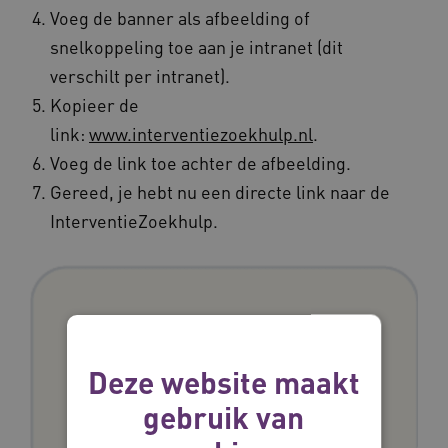
Voeg de banner als afbeelding of
snelkoppeling toe aan je intranet (dit
verschilt per intranet).
Kopieer de
link:
www.interventiezoekhulp.nl
.
Voeg de link toe achter de afbeelding.
Gereed, je hebt nu een directe link naar de
InterventieZoekhulp.
Deze website maakt
gebruik van