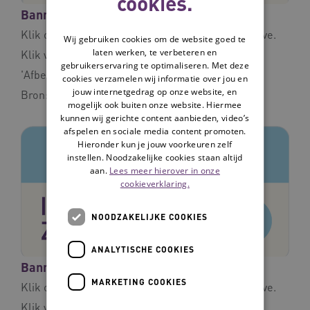
cookies.
Banner intranet 1
Klik op de afbeelding voor een volledige weergave.
Wij gebruiken cookies om de website goed te
laten werken, te verbeteren en
Klik vervolgens met je rechtermuisknop op
gebruikerservaring te optimaliseren. Met deze
'Afbeelding opslaan als'.
cookies verzamelen wij informatie over jou en
jouw internetgedrag op onze website, en
Bron:
Vilans
mogelijk ook buiten onze website. Hiermee
kunnen wij gerichte content aanbieden, video’s
afspelen en sociale media content promoten.
Hieronder kun je jouw voorkeuren zelf
instellen. Noodzakelijke cookies staan altijd
aan.
Lees meer hierover in onze
cookieverklaring.
NOODZAKELIJKE COOKIES
ANALYTISCHE COOKIES
Banner intranet 2
MARKETING COOKIES
Klik op de afbeelding voor een volledige weergave.
Klik vervolgens met je rechtermuisknop op