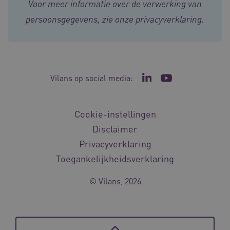
Voor meer informatie over de verwerking van
persoonsgegevens, zie onze
privacyverklaring
.
BCSessionID
vilans.blueconic.net
11 maand
4 weke
Vilans op social media:
Ga naar de LinkedIn p
Ga naar het YouT
Cookie-instellingen
Disclaimer
ARRAffinity
Sessie
Microsoft
Privacyverklaring
Corporation
.vilans.nl
Toegankelijkheidsverklaring
© Vilans, 2026