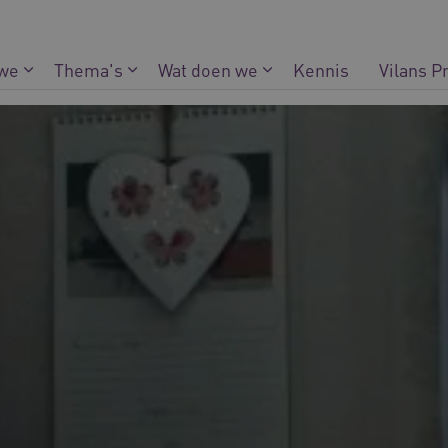
 we
Thema's
Wat doen we
Kennis
Vilans P