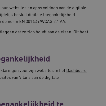
een surfsessie.
 hun websites en apps voldoen aan de digitale
.youtube.com
5 maanden 4
weken
ijdelijk besluit digitale toegankelijkheid
29 minuten
Deze cookie wordt gebruikt om ondersch
Cloudflare Inc.
cy
in de norm EN 301 549/WCAG 2.1 AA.
50 seconden
mensen en bots. Dit is gunstig voor de w
.vimeo.com
rapporten te kunnen maken over het geb
tleggen dat ze zich houdt aan de eisen. Dit heet
ATA
5 maanden 4
Deze cookie wordt gebruikt om de toest
YouTube
weken
en privacykeuzes voor hun interactie met 
.youtube.com
registreert gegevens over de toestemmin
betrekking tot verschillende privacybeleid
hun voorkeuren worden gerespecteerd in 
vilans.blueconic.net
11 maanden
Dit cookie wordt gebruikt om gebruikers
4 weken
ervoor te zorgen dat berichten worden v
egankelijkheid
die de gebruikerssessie onderhoud voor o
prestaties.
Sessie
Deze cookie wordt ingesteld door website
Microsoft
klaringen voor zijn websites in het
Dashboard
Windows Azure-cloudplatform. Het wordt
Corporation
taakverdeling om ervoor te zorgen dat d
.vilans.nl
ebsites van Vilans aan de digitale
bezoekerspagina's tijdens elke browsesess
worden gerouteerd.
Sessie
Bij het gebruik van Microsoft Azure als h
Microsoft
inschakelen van load balancing, zorgt de
Corporation
verzoeken van één bezoekersbrowsersessi
.vilans.nl
server in het cluster worden afgehandeld
egankelijkheid te
11 maanden
Deze cookie wordt gebruikt door de Cook
CookieScript