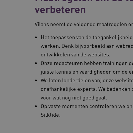
verbeteren
FPLC
Vilans neemt de volgende maatregelen o
Het toepassen van de toegankelijkheid
ASLBSA
werken. Denk bijvoorbeeld aan webred
ontwikkelen van de websites.
Onze redacteuren hebben trainingen g
ASLBSACORS
juiste kennis en vaardigheden om de e
We laten (onderdelen van) onze websit
onafhankelijke experts. We bedenken o
voor wat nog niet goed gaat.
Pr
Naam
Naam
Do
Pr
Op vaste momenten controleren we onz
_ga
YSC
Go
Go
Silktide.
.vi
.y
AWSALBCORS
Am
n13