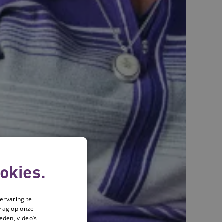
okies.
ervaring te
drag op onze
eden, video’s