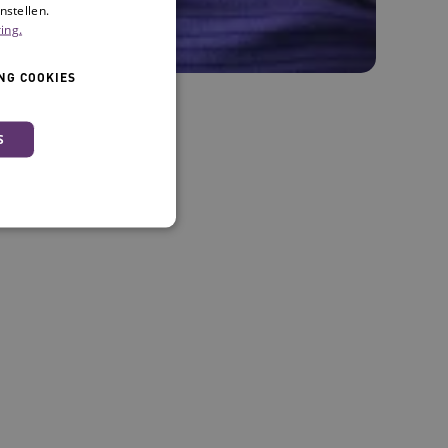
nstellen.
ing.
NG COOKIES
S
 en maken geen inbreuk op
ssessies op de website te
rden onthouden tijdens