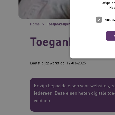
afspelen
Noo
NOODZ
Home
Toegankelijkheidsverklaring
Toegankelijkhe
Laatst bijgewerkt op: 12-03-2025
Deze functionele en technis
uw privacy.
Er zijn bepaalde eisen voor websites, z
Naam
iedereen. Deze eisen heten digitale toe
__Secure-ROLLOUT_TOKE
voldoen.
UMB_SESSION