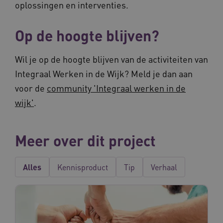
oplossingen en interventies.
.vilans.nl
Op de hoogte blijven?
Wil je op de hoogte blijven van de activiteiten van
Integraal Werken in de Wijk? Meld je dan aan
voor de
community 'Integraal werken in de
ARRAffinitySameSite
Sessie
Microsoft
wijk'
.
Corporation
.vilans.nl
Meer over dit project
Alles
Kennisproduct
Tip
Verhaal
CookieScriptConsent
11 maand
CookieScript
4 weke
www.vilans.nl