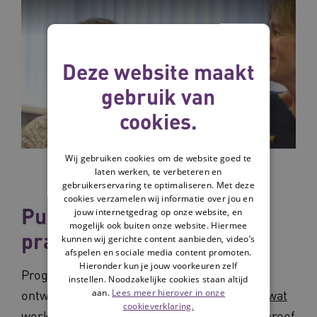
Deze website maakt
gebruik van
cookies.
Wij gebruiken cookies om de website goed te
laten werken, te verbeteren en
gebruikerservaring te optimaliseren. Met deze
cookies verzamelen wij informatie over jou en
Publicaties en
jouw internetgedrag op onze website, en
mogelijk ook buiten onze website. Hiermee
praktijkvoorbeelden
kunnen wij gerichte content aanbieden, video’s
afspelen en sociale media content promoten.
Hieronder kun je jouw voorkeuren zelf
Programma 'Integraal Werken in de wijk'
instellen. Noodzakelijke cookies staan altijd
aan.
Lees meer hierover in onze
ontwikkelde verschillende
publicaties over wat
cookieverklaring.
werkt bij integraal werken
. Daarnaast beschreef