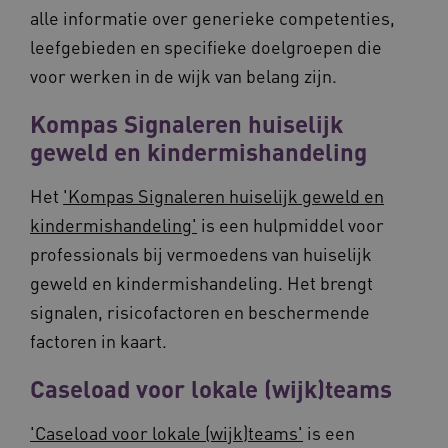
alle informatie over generieke competenties,
worden altijd geplaatst en maken geen inbreuk
op uw privacy.
leefgebieden en specifieke doelgroepen die
Naam
Provider
/
Domein
Vervalda
voor werken in de wijk van belang zijn.
__Secure-ROLLOUT_TOKEN
.youtube.com
5 maande
weken
Kompas Signaleren huiselijk
UMB_SESSION
www.vilans.nl
Sessie
geweld en kindermishandeling
Het
'Kompas Signaleren huiselijk geweld en
kindermishandeling'
is een hulpmiddel voor
professionals bij vermoedens van huiselijk
__Secure-YNID
.youtube.com
5 maande
weken
geweld en kindermishandeling. Het brengt
__cf_bm
29 minut
Cloudflare Inc.
signalen, risicofactoren en beschermende
50 second
.vimeo.com
factoren in kaart.
Google Privacy Policy
Caseload voor lokale (wijk)teams
'Caseload voor lokale (wijk)teams'
is een
VISITOR_PRIVACY_METADATA
5 maande
YouTube