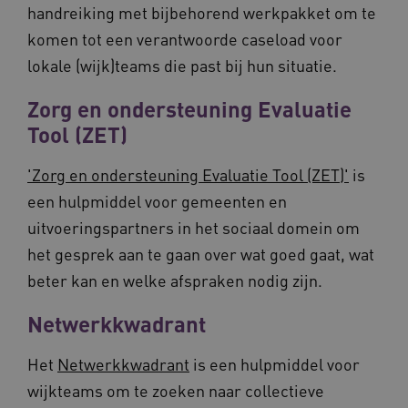
weken
handreiking met bijbehorend werkpakket om te
.youtube.com
komen tot een verantwoorde caseload voor
lokale (wijk)teams die past bij hun situatie.
Zorg en ondersteuning Evaluatie
Tool (ZET)
'Zorg en ondersteuning Evaluatie Tool (ZET)'
is
een hulpmiddel voor gemeenten en
uitvoeringspartners in het sociaal domein om
BCSessionID
vilans.blueconic.net
11 maand
4 weke
het gesprek aan te gaan over wat goed gaat, wat
beter kan en welke afspraken nodig zijn.
Netwerkkwadrant
Het
Netwerkkwadrant
is een hulpmiddel voor
wijkteams om te zoeken naar collectieve
ARRAffinity
Sessie
Microsoft
Corporation