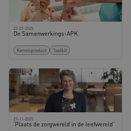
FPLC
.vilans.nl
20 uur
22-07-2025
De Samenwerkings-APK
Kennisproduct
Toolkit
ASLBSA
www.vilans.nl
Sessie
27-11-2023
‘Plaats de zorgwereld in de leefwereld’