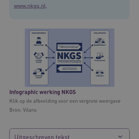
www.nkgs.nl
.
FPLC
.vilans.nl
20 uur
ASLBSA
www.vilans.nl
Sessie
Infographic werking NKGS
Klik op de afbeelding voor een vergrote weergave
Bron:
Vilans
Uitgeschreven tekst