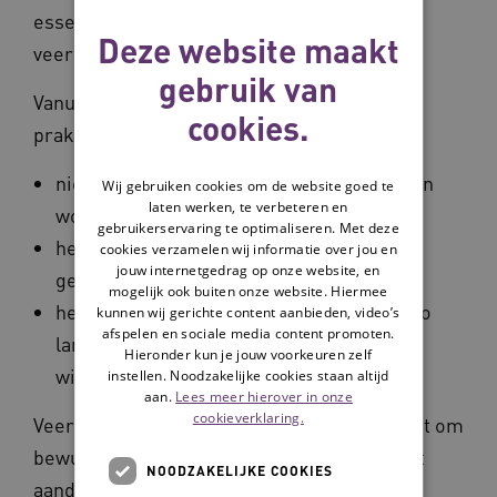
essentiële randvoorwaarden zijn voor
Deze website maakt
veerkrachtig ouder worden.
gebruik van
Vanuit Vilans deelde zij kennis en
cookies.
praktijkervaring over:
nieuwe woonvormen voor ouderen, waarin
Wij gebruiken cookies om de website goed te
laten werken, te verbeteren en
wonen, zorg en welzijn samenkomen;
gebruikerservaring te optimaliseren. Met deze
het belang van zorgzame
cookies verzamelen wij informatie over jou en
jouw internetgedrag op onze website, en
gemeenschappen;
mogelijk ook buiten onze website. Hiermee
het zo organiseren van zorg dat mensen zo
kunnen wij gerichte content aanbieden, video’s
afspelen en sociale media content promoten.
lang mogelijk kunnen wonen zoals zij dat
Hieronder kun je jouw voorkeuren zelf
willen.
instellen. Noodzakelijke cookies staan altijd
aan.
Lees meer hierover in onze
cookieverklaring.
Veerkracht ontstaat niet vanzelf, maar vraagt om
bewuste keuzes in beleid én uitvoering, met
NOODZAKELIJKE COOKIES
aandacht voor passende woningen, sterke