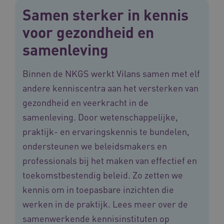
Samen sterker in kennis
voor gezondheid en
samenleving
ARRAffinitySameSite
Sessie
Microsoft
Binnen de NKGS werkt Vilans samen met elf
Corporation
.vilans.nl
andere kenniscentra aan het versterken van
gezondheid en veerkracht in de
samenleving. Door wetenschappelijke,
praktijk- en ervaringskennis te bundelen,
ondersteunen we beleidsmakers en
CookieScriptConsent
11 maand
CookieScript
professionals bij het maken van effectief en
4 weke
www.vilans.nl
toekomstbestendig beleid. Zo zetten we
kennis om in toepasbare inzichten die
werken in de praktijk. Lees meer over de
samenwerkende kennisinstituten op