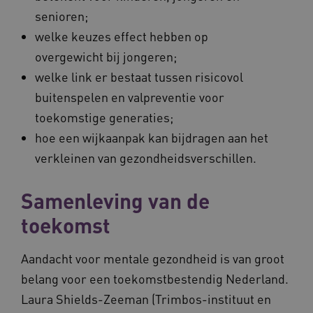
Naam
Provider
/
Domein
Vervalda
senioren;
__Secure-ROLLOUT_TOKEN
.youtube.com
5 maande
weken
welke keuzes effect hebben op
UMB_SESSION
www.vilans.nl
Sessie
overgewicht bij jongeren;
welke link er bestaat tussen risicovol
buitenspelen en valpreventie voor
toekomstige generaties;
hoe een wijkaanpak kan bijdragen aan het
__Secure-YNID
.youtube.com
5 maande
weken
verkleinen van gezondheidsverschillen.
__cf_bm
29 minut
Cloudflare Inc.
50 second
.vimeo.com
Samenleving van de
Google Privacy Policy
toekomst
Aandacht voor mentale gezondheid is van groot
VISITOR_PRIVACY_METADATA
5 maande
YouTube
belang voor een toekomstbestendig Nederland.
weken
.youtube.com
Laura Shields-Zeeman (Trimbos-instituut en