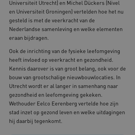
Universiteit Utrecht) en Michel Dückers (Nivel
en Universiteit Groningen) vertelden hoe het nu
gesteld is met de veerkracht van de
Nederlandse samenleving en welke elementen
eraan bijdragen.
Ook de inrichting van de fysieke leefomgeving
BCSessionID
vilans.blueconic.net
11 maand
heeft invloed op veerkracht en gezondheid.
4 weke
Kennis daarover is van groot belang, ook voor de
bouw van grootschalige nieuwbouwlocaties. In
Utrecht wordt er al langer in samenhang naar
gezondheid en leefomgeving gekeken.
Wethouder Eelco Eerenberg vertelde hoe zijn
stad inzet op gezond leven en welke uitdagingen
ARRAffinity
Sessie
Microsoft
Corporation
hij daarbij tegenkomt.
.vilans.nl