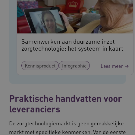
Samenwerken aan duurzame inzet
BCSessionID
vilans.blueconic.net
11 maand
zorgtechnologie: het systeem in kaart
4 weke
Kennisproduct
Infographic
Lees meer
Praktische handvatten voor
ARRAffinity
Sessie
Microsoft
leveranciers
Corporation
.vilans.nl
De zorgtechnologiemarkt is geen gemakkelijke
markt met specifieke kenmerken. Van de eerste