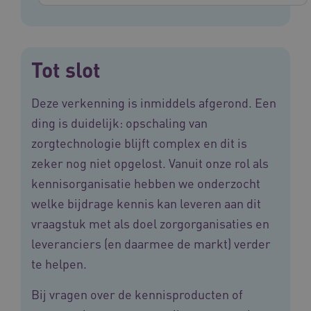
Tot slot
Deze verkenning is inmiddels afgerond. Een
ding is duidelijk: opschaling van
zorgtechnologie blijft complex en dit is
zeker nog niet opgelost. Vanuit onze rol als
Provider
/
kennisorganisatie hebben we onderzocht
Naam
Vervaldatum
Omschrij
Domein
Naam
Provider
/
Domein
Vervaldatum
Oms
welke bijdrage kennis kan leveren aan dit
_ga
1 jaar 1
Deze co
Google LLC
maand
is gekop
.vilans.nl
YSC
Sessie
Dez
vraagstuk met als doel zorgorganisaties en
Google LLC
Google U
You
.youtube.com
Analytics
wee
leveranciers (en daarmee de markt) verder
belangri
vid
is van d
te helpen.
algemee
AWSALBCORS
1 week
Voo
Amazon.com Inc.
gebruikt
pla
n139.vilans.nl
analyses
met
Bij vragen over de kennisproducten of
Google. 
Ch
cookie w
we 