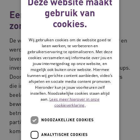
Deze website maakt
gebruik van
Een brede blik op de
cookies.
zorgtechnologiemarkt
De verkenning richtte zich op de VVT-sector en
Wij gebruiken cookies om de website goed te
laten werken, te verbeteren en
werd uit uitgevoerd in samenwerking met
gebruikerservaring te optimaliseren. Met deze
leveranciers, zorgaanbieders, financiers,
cookies verzamelen wij informatie over jou en
jouw internetgedrag op onze website, en
investeerders, experts in de markt en start-ups.
mogelijk ook buiten onze website. Hiermee
kunnen wij gerichte content aanbieden, video’s
Door breed te kijken naar thema’s en spelers
afspelen en sociale media content promoten.
die invloed hebben op de markt, is een rijk
Hieronder kun je jouw voorkeuren zelf
instellen. Noodzakelijke cookies staan altijd
beeld ontstaan van hoe technologie zich
aan.
Lees meer hierover in onze
beweegt binnen de zorg en wie hierbij
cookieverklaring.
betrokken zijn. Deze inzichten kunnen deze
NOODZAKELIJKE COOKIES
partijen helpen om tot duurzame inzet te
komen.
ANALYTISCHE COOKIES