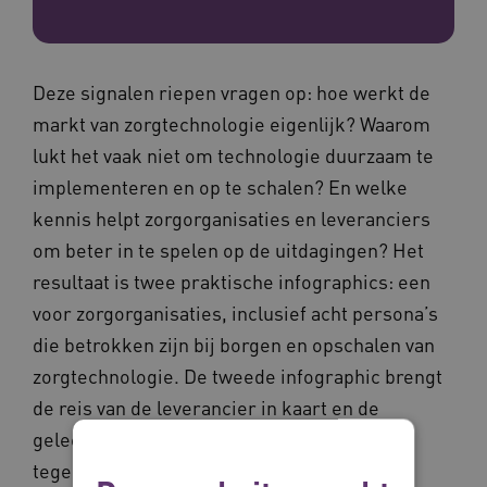
Deze signalen riepen vragen op: hoe werkt de
markt van zorgtechnologie eigenlijk? Waarom
lukt het vaak niet om technologie duurzaam te
implementeren en op te schalen? En welke
kennis helpt zorgorganisaties en leveranciers
om beter in te spelen op de uitdagingen? Het
resultaat is twee praktische infographics: een
voor zorgorganisaties, inclusief acht persona’s
die betrokken zijn bij borgen en opschalen van
zorgtechnologie. De tweede infographic brengt
de reis van de leverancier in kaart en de
geleerde lessen en belemmeringen die ze
tegenkomen.