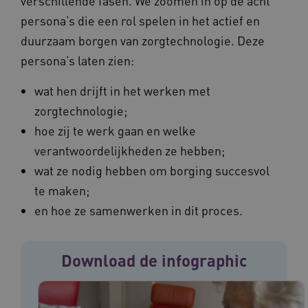
verschillende fasen. We zoomen in op de acht
weken
persona’s die een rol spelen in het actief en
UMB_SESSION
www.vilans.nl
Sessie
duurzaam borgen van zorgtechnologie. Deze
persona’s laten zien:
wat hen drijft in het werken met
zorgtechnologie;
__Secure-YNID
.youtube.com
5 maande
weken
hoe zij te werk gaan en welke
__cf_bm
29 minut
Cloudflare Inc.
verantwoordelijkheden ze hebben;
50 second
.vimeo.com
wat ze nodig hebben om borging succesvol
Google Privacy Policy
te maken;
en hoe ze samenwerken in dit proces.
VISITOR_PRIVACY_METADATA
5 maande
YouTube
weken
.youtube.com
Download de infographic