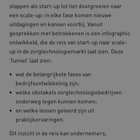
stappen als start-up tot het doorgroeien naar
een scale-up: in elke fase komen nieuwe
uitdagingen en kansen voorbij. Vanuit
ARRAffinitySameSite
Sessie
Microsoft
gesprekken met betrokkenen is een infographic
Corporation
.vilans.nl
ontwikkeld, die de reis van start-up naar scale-
up in de zorgtechnologiemarkt laat zien. Deze
‘funnel’ laat zien:
wat de belangrijkste fases van
bedrijfsontwikkeling zijn;
CookieScriptConsent
11 maand
CookieScript
4 weke
www.vilans.nl
welke obstakels zorgtechnologiebedrijven
onderweg tegen kunnen komen;
en welke lessen geleerd zijn uit
praktijkervaringen.
Dit inzicht in de reis kan ondernemers,
FPLC
.vilans.nl
20 uur