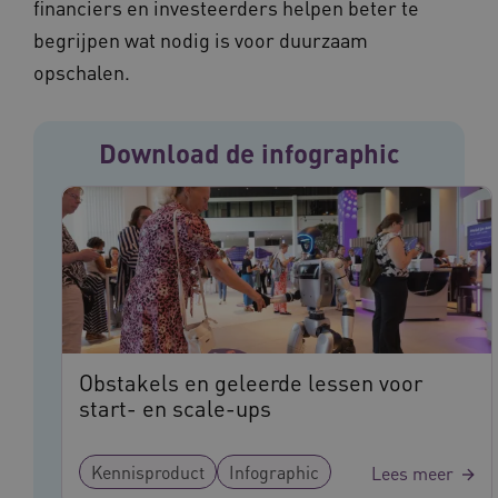
financiers en investeerders helpen beter te
begrijpen wat nodig is voor duurzaam
opschalen.
Download de infographic
ASLBSA
www.vilans.nl
Sessie
Obstakels en geleerde lessen voor
start- en scale-ups
Kennisproduct
Infographic
Lees meer
ASLBSACORS
www.vilans.nl
Sessie