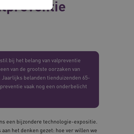
lpreventie
 en maken geen inbreuk op
il bij het belang van valpreventie
s een van de grootste oorzaken van
ssessies op de website te
rden onthouden tijdens
n. Jaarlijks belanden tienduizenden 65-
alpreventie vaak nog een onderbelicht
eid te maken tussen
ebsite, om geldige
ruik van hun website.
emming van de gebruiker
de site op te slaan. Het
ns een bijzondere technologie-expositie.
g van de bezoeker met
 en instellingen, zodat
 aan het denken gezet: hoe ver willen we
toekomstige sessies.