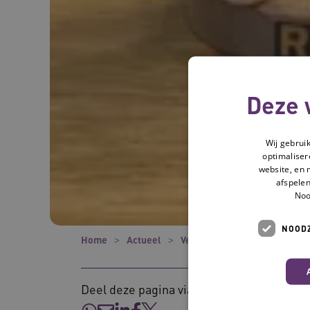
Deze 
Wij gebrui
optimaliser
website, en 
afspelen
Noo
NOODZ
Home
Actueel
Verhalen
Prikkelende exp
Deel deze pagina via: