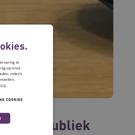
okies.
ervaring te
drag op onze
eden, video’s
nstellen.
ing.
NG COOKIES
S
tie zet publiek