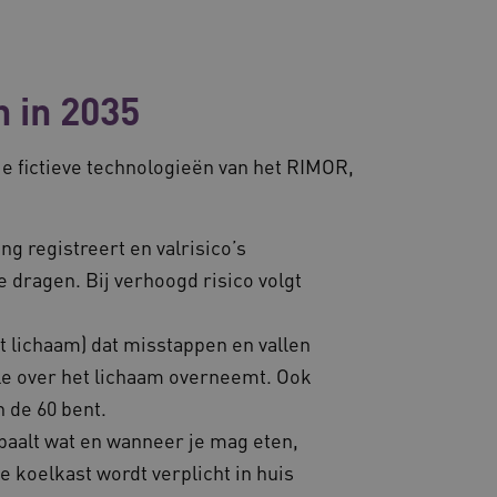
sessies te onderhouden en
erzonden naar de browser
perationele efficiëntie en
n in 2035
s die draaien op het
 gebruikt voor
e verzoeken om
ie naar dezelfde server
e fictieve technologieën van het RIMOR,
ostingplatform en het
ze cookie ervoor dat
e altijd door dezelfde
 registreert en valrisico’s
.
 dragen. Bij verhoogd risico volgt
ie-Script.com-service om
nthouden. De cookie-
lijk om correct te werken.
et lichaam) dat misstappen en vallen
es en functionaliteit
 te slaan en te volgen om
ook worden betrokken bij
le over het lichaam overneemt. Ook
m te meten hoe gebruikers
n de 60 bent.
en consistente en
aalt wat en wanneer je mag eten,
ren door het beheer van
or te zorgen dat
 koelkast wordt verplicht in huis
 naar dezelfde server in