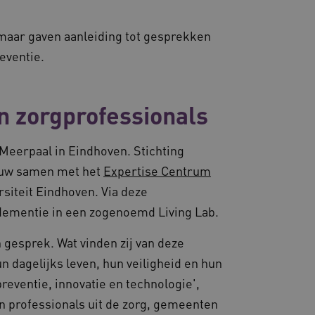
d met het uitbalanceren
ezoekerspagina verzoeken
 maar gaven aanleiding tot gesprekken
 in elke surfsessie.
reventie.
n zorgprofessionals
lytics - wat een
ergaven van ingesloten
nalyseservice van Google.
derscheiden door een
 Meerpaal in Eindhoven. Stichting
-ID. Het is opgenomen in
met CORS-use-cases na de
ekers-, sessie- en
cookies voor elk van deze
auw samen met het
Expertise Centrum
en van de site.
d AWSALBCORS (ALB).
siteit Eindhoven. Via deze
 sessiestatus te
e onderhouden en ervoor te
rowser die de
dementie in een zogenoemd Living Lab.
iëntie en prestaties.
 sessiestatus te
e onderhouden en ervoor te
 gesprek. Wat vinden zij van deze
rowser die de
 sessiestatus te
iëntie en prestaties.
 dagelijks leven, hun veiligheid en hun
n voorkeuren bij te
preventie, innovatie en technologie',
ruikers gedurende sessies
den.
stentie van de sessies te
n professionals uit de zorg, gemeenten
ruikersvoorkeuren bij te