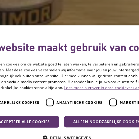
website maakt gebruik van co
ken cookies om de website goed te laten werken, te verbeteren en gebruikers
en. Met deze cookies verzamelen wij informatie over jou en jouw internetge
mogelijk ook buiten onze website. Hiermee kunnen wij gerichte content aanbi
 en sociale media content promoten. Hieronder kun je jouw voorkeuren zelf i
dzakelijke cookies staan altijd aan.
Lees meer hierover in onze cookieverklar
AKELIJKE COOKIES
ANALYTISCHE COOKIES
MARKETI
ositie zet publiek aan denken over valpreventie
ACCEPTEER ALLE COOKIES
ALLEEN NOODZAKELIJKE COOKIE
Prikkelende exposi
DETAILS WEERGEVEN