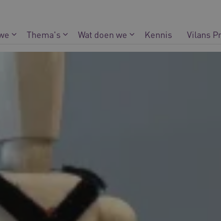
 we
Thema's
Wat doen we
Kennis
Vilans P