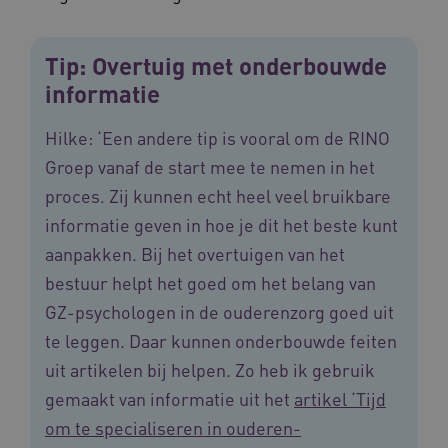
Tip: Overtuig met onderbouwde
informatie
ARRAffinity
Sessie
Microsoft
Corporation
.vilans.nl
Hilke: ‘Een andere tip is vooral om de RINO
Groep vanaf de start mee te nemen in het
proces. Zij kunnen echt heel veel bruikbare
informatie geven in hoe je dit het beste kunt
aanpakken. Bij het overtuigen van het
bestuur helpt het goed om het belang van
ARRAffinitySameSite
Sessie
Microsoft
GZ-psychologen in de ouderenzorg goed uit
Corporation
.vilans.nl
te leggen. Daar kunnen onderbouwde feiten
uit artikelen bij helpen. Zo heb ik gebruik
gemaakt van informatie uit het
artikel ‘Tijd
om te specialiseren in ouderen-