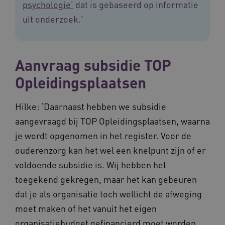
psychologie’
dat is gebaseerd op informatie
CookieScriptConsent
11 maand
CookieScript
uit onderzoek.’
4 weke
www.vilans.nl
Aanvraag subsidie TOP
Opleidingsplaatsen
FPLC
.vilans.nl
20 uur
Hilke: ‘Daarnaast hebben we subsidie
aangevraagd bij TOP Opleidingsplaatsen, waarna
je wordt opgenomen in het register. Voor de
ouderenzorg kan het wel een knelpunt zijn of er
voldoende subsidie is. Wij hebben het
toegekend gekregen, maar het kan gebeuren
dat je als organisatie toch wellicht de afweging
moet maken of het vanuit het eigen
ASLBSA
www.vilans.nl
Sessie
organisatiebudget gefinancierd moet worden.