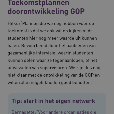
Toekomstplannen
Provider
/
Naam
Vervaldatum
Omschrij
Domein
doorontwikkeling GOP
Naam
Provider
/
Domein
Vervaldatum
Oms
_ga
1 jaar 1
Deze co
Google LLC
maand
is gekop
.vilans.nl
YSC
Sessie
Dez
Google LLC
Google U
You
Hilke: ‘Plannen die we nog hebben voor de
.youtube.com
Analytics
wee
belangri
vid
toekomst is dat we ook willen kijken of de
is van d
algemee
AWSALBCORS
1 week
Voo
Amazon.com Inc.
studenten hier nog meer waarde uit kunnen
gebruikt
pla
n139.vilans.nl
analyses
met
halen. Bijvoorbeeld door het aanbieden van
Google. 
Ch
cookie w
we 
gezamenlijke intervisie, waarin studenten
gebruikt
pla
gebruiker
elk
kunnen delen waar ze tegenaanlopen, of het
ondersch
geb
door een
pla
uitwisselen van supervisoren. We zijn dus nog
willekeur
AW
gegenere
niet klaar met de ontwikkeling van de GOP en
nummer t
BCSessionID
n139.vilans.nl
1 jaar 1
Dit
wijzen al
maand
om 
willen alle mogelijkheden goed benutten.’
Het is o
ond
in elk
zor
paginave
ver
een site 
die
gebruikt
on
Tip: start in het eigen netwerk
bezoekers
ope
en
pre
campagn
te berek
Bernadette: ‘Voor andere organisaties die
BCSessionID
www.vilans.nl
Sessie
Dit