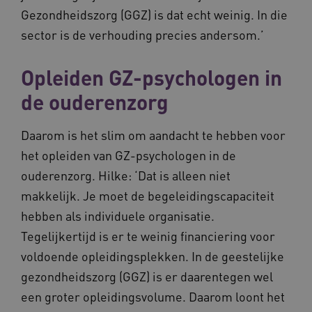
Gezondheidszorg (GGZ) is dat echt weinig. In die
Noodzakelijke cookies
Analytische cookies
sector is de verhouding precies andersom.’
Marketing cookies
Deze functionele en technische cookies zorgen
Opleiden GZ-psychologen in
ervoor dat de website werkt. Deze cookies
worden altijd geplaatst en maken geen inbreuk
de ouderenzorg
op uw privacy.
Naam
Provider
/
Domein
Vervalda
Daarom is het slim om aandacht te hebben voor
__Secure-ROLLOUT_TOKEN
.youtube.com
5 maande
weken
het opleiden van GZ-psychologen in de
UMB_SESSION
www.vilans.nl
Sessie
ouderenzorg. Hilke: ‘Dat is alleen niet
makkelijk. Je moet de begeleidingscapaciteit
hebben als individuele organisatie.
Tegelijkertijd is er te weinig financiering voor
voldoende opleidingsplekken. In de geestelijke
__Secure-YNID
.youtube.com
5 maande
weken
gezondheidszorg (GGZ) is er daarentegen wel
__cf_bm
29 minut
Cloudflare Inc.
een groter opleidingsvolume. Daarom loont het
50 second
.vimeo.com