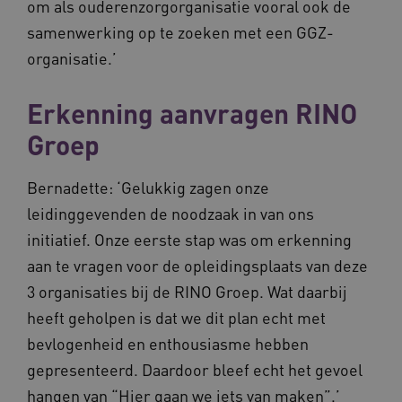
om als ouderenzorgorganisatie vooral ook de
Google Privacy Policy
samenwerking op te zoeken met een GGZ-
organisatie.’
VISITOR_PRIVACY_METADATA
5 maande
YouTube
Erkenning aanvragen RINO
weken
.youtube.com
Groep
Bernadette: ‘Gelukkig zagen onze
leidinggevenden de noodzaak in van ons
initiatief. Onze eerste stap was om erkenning
aan te vragen voor de opleidingsplaats van deze
3 organisaties bij de RINO Groep. Wat daarbij
heeft geholpen is dat we dit plan echt met
BCSessionID
vilans.blueconic.net
11 maand
4 weke
bevlogenheid en enthousiasme hebben
gepresenteerd. Daardoor bleef echt het gevoel
hangen van “Hier gaan we iets van maken”.’