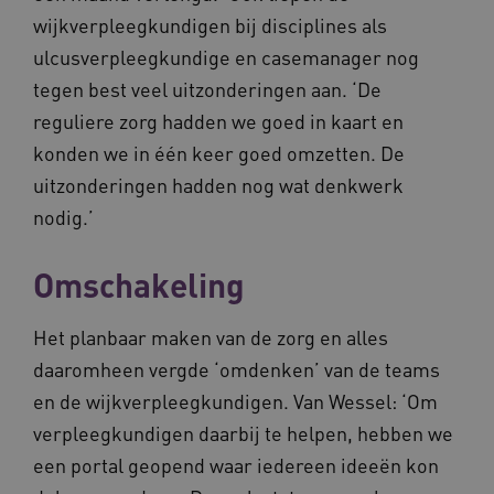
wijkverpleegkundigen bij disciplines als
ulcusverpleegkundige en casemanager nog
tegen best veel uitzonderingen aan. ‘De
reguliere zorg hadden we goed in kaart en
ARRAffinitySameSite
Sessie
Microsoft
Corporation
konden we in één keer goed omzetten. De
.vilans.nl
uitzonderingen hadden nog wat denkwerk
nodig.’
Omschakeling
CookieScriptConsent
11 maand
CookieScript
4 weke
www.vilans.nl
Het planbaar maken van de zorg en alles
daaromheen vergde ‘omdenken’ van de teams
en de wijkverpleegkundigen. Van Wessel: ‘Om
verpleegkundigen daarbij te helpen, hebben we
een portal geopend waar iedereen ideeën kon