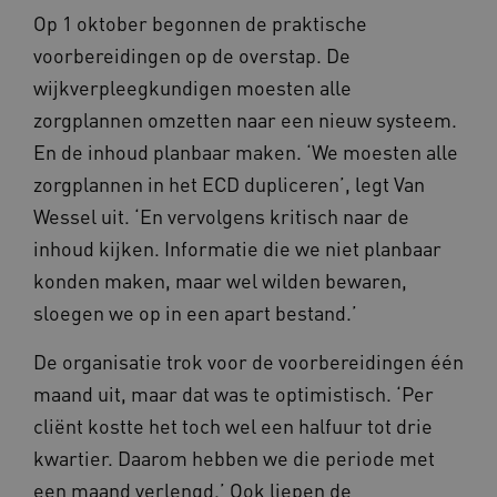
Op 1 oktober begonnen de praktische
voorbereidingen op de overstap. De
wijkverpleegkundigen moesten alle
zorgplannen omzetten naar een nieuw systeem.
En de inhoud planbaar maken. ‘We moesten alle
zorgplannen in het ECD dupliceren’, legt Van
BCSessionID
vilans.blueconic.net
11 maand
4 weke
Wessel uit. ‘En vervolgens kritisch naar de
inhoud kijken. Informatie die we niet planbaar
konden maken, maar wel wilden bewaren,
sloegen we op in een apart bestand.’
De organisatie trok voor de voorbereidingen één
ARRAffinity
Sessie
maand uit, maar dat was te optimistisch. ‘Per
Microsoft
Corporation
cliënt kostte het toch wel een halfuur tot drie
.vilans.nl
kwartier. Daarom hebben we die periode met
een maand verlengd.’ Ook liepen de