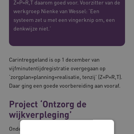
Z=P=R,T daarom goed voor. Voorzitter van de
werkgroep Nienke van Wessel: ‘Een
systeem zet u met een vingerknip om, een
denkwijze niet.’
Carintreggeland is op 1 december van
vijfminutentijdregistratie overgegaan op
‘zorgplan=planning=realisatie, tenzij’ (Z=P=R,T).
Daar ging een goede voorbereiding aan vooraf.
Project ‘Ontzorg de
wijkverpleging’
Onder de vleugels van een regiegroep met