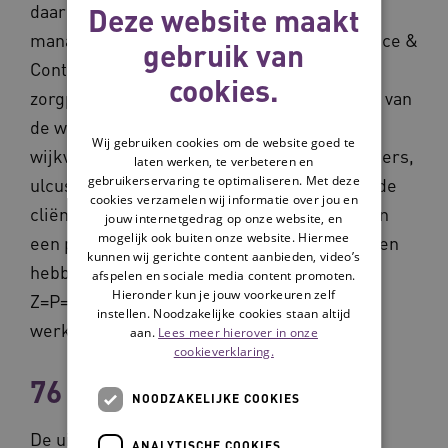
daarin de proceseigenaren, een aantal
Deze website maakt
managers en vertegenwoordigers van Finance &
gebruik van
Control bekeek een werkgroep het hele
cookies.
zorgproces. ‘In de werkgroep zaten mensen van
de werkvloer: casemanagers,
Wij gebruiken cookies om de website goed te
wijkverpleegkundigen, verzorgenden, planners,
laten werken, te verbeteren en
gebruikerservaring te optimaliseren. Met deze
ulcusverpleegkundigen, medewerkers van de
cookies verzamelen wij informatie over jou en
cliëntadministratie, beleidsmedewerkers en
jouw internetgedrag op onze website, en
mogelijk ook buiten onze website. Hiermee
een projectleider’, vertelt Van Wessel. ‘Samen
kunnen wij gerichte content aanbieden, video’s
hebben we een advies gegeven, over hoe
afspelen en sociale media content promoten.
Hieronder kun je jouw voorkeuren zelf
Z=P=R,T in de praktijk goed zou kunnen
instellen. Noodzakelijke cookies staan altijd
werken.’
aan.
Lees meer hierover in onze
cookieverklaring.
76 teams voorbereiden
NOODZAKELIJKE COOKIES
De uitgangspunten van de werkgroep waren
ANALYTISCHE COOKIES