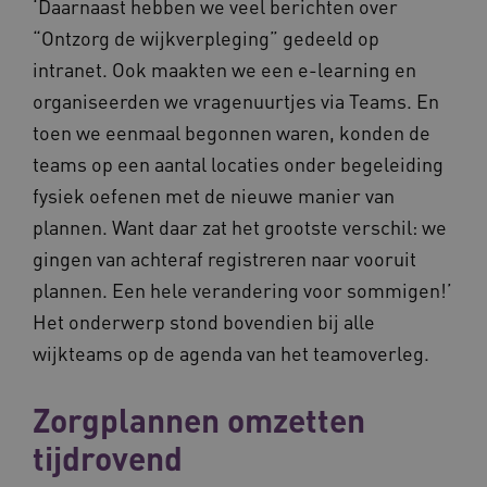
‘Daarnaast hebben we veel berichten over
__Secure-ROLLOUT_TOKEN
.youtube.com
5 maande
weken
“Ontzorg de wijkverpleging” gedeeld op
UMB_SESSION
www.vilans.nl
Sessie
intranet. Ook maakten we een e-learning en
organiseerden we vragenuurtjes via Teams. En
toen we eenmaal begonnen waren, konden de
teams op een aantal locaties onder begeleiding
fysiek oefenen met de nieuwe manier van
__Secure-YNID
.youtube.com
5 maande
weken
plannen. Want daar zat het grootste verschil: we
__cf_bm
29 minut
Cloudflare Inc.
gingen van achteraf registreren naar vooruit
50 second
.vimeo.com
plannen. Een hele verandering voor sommigen!’
Google Privacy Policy
Het onderwerp stond bovendien bij alle
wijkteams op de agenda van het teamoverleg.
VISITOR_PRIVACY_METADATA
5 maande
YouTube
Zorgplannen omzetten
weken
.youtube.com
tijdrovend