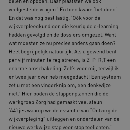
delen en opdoen. Daar plaatsten we ook
FPLC
.vilans.nl
20 uur
veelgestelde vragen.’ En toen kwam ‘het doen’.
En dat was nog best lastig. ‘Oók voor de
wijkverpleegkundigen die keurig de e-learning
hadden gevolgd en de dossiers omgezet. Want
wat moesten ze nu precies anders gaan doen?
Heel begrijpelijk natuurlijk. Als u gewend bent
per vijf minuten te registreren, is Z=P=R,T een
ASLBSA
www.vilans.nl
Sessie
enorme omschakeling. Zelfs voor mij, terwijl ik
er twee jaar over heb meegedacht! Een systeem
zet u met een vingerknip om, een denkwijze
niet.’ Hier boden de stappenplannen die de
werkgroep Zorg had gemaakt veel steun:
‘A4’tjes waarop we de essentie van “Ontzorg de
wijkverpleging” uitleggen en onderdelen van de
nieuwe werkwijze stap voor stap toelichten.’
ASLBSACORS
www.vilans.nl
Sessie