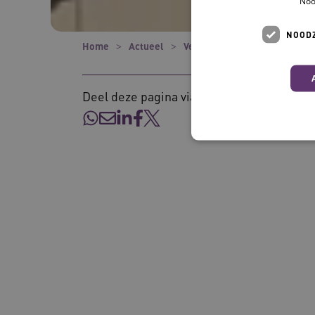
Noo
NOODZ
Home
Actueel
Verhalen
Hoe ondersteun 
Deel deze pagina via:
Deze functionele en technis
uw privacy.
Naam
__Secure-ROLLOUT_TOKE
UMB_SESSION