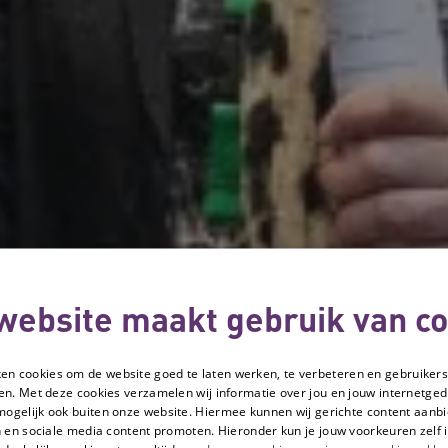
website maakt gebruik van co
ken cookies om de website goed te laten werken, te verbeteren en gebruikers
en. Met deze cookies verzamelen wij informatie over jou en jouw internetge
mogelijk ook buiten onze website. Hiermee kunnen wij gerichte content aanbi
 en sociale media content promoten. Hieronder kun je jouw voorkeuren zelf i