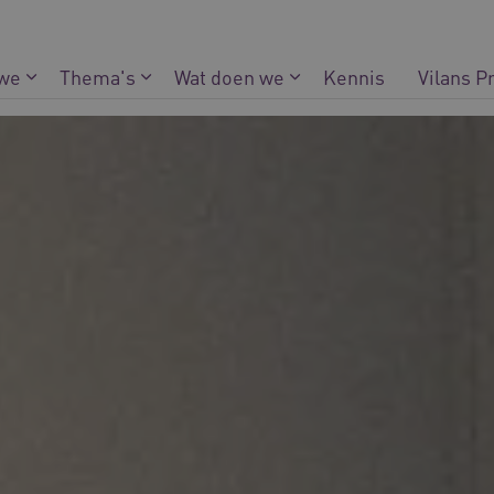
 we
Thema's
Wat doen we
Kennis
Vilans P