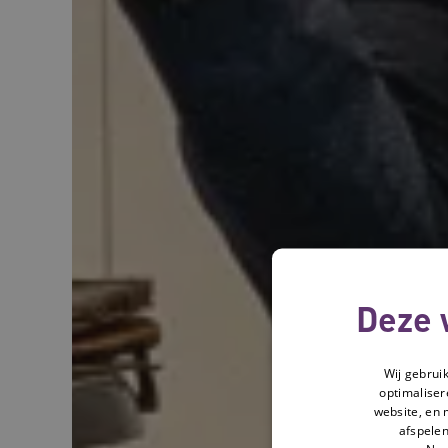
Deze 
Wij gebrui
optimaliser
website, en 
afspelen