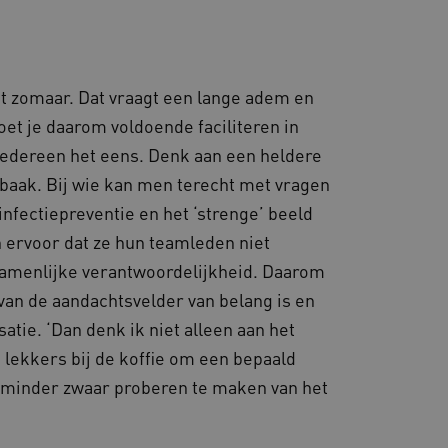
es en functionaliteit
 te slaan en te volgen om
ook worden betrokken bij
m te meten hoe gebruikers
et zomaar. Dat vraagt een lange adem en
en consistente en
t je daarom voldoende faciliteren in
ren door het beheer van
or te zorgen dat
 iedereen het eens. Denk aan een heldere
 naar dezelfde server in
baak. Bij wie kan men terecht met vragen
d met het uitbalanceren
infectiepreventie en het ‘strenge’ beeld
ezoekerspagina verzoeken
 in elke surfsessie.
n ervoor dat ze hun teamleden niet
amenlijke verantwoordelijkheid. Daarom
 van de aandachtsvelder van belang is en
atie. ‘Dan denk ik niet alleen aan het
lytics - wat een
ergaven van ingesloten
 lekkers bij de koffie om een bepaald
nalyseservice van Google.
derscheiden door een
et minder zwaar proberen te maken van het
-ID. Het is opgenomen in
met CORS-use-cases na de
ekers-, sessie- en
cookies voor elk van deze
en van de site.
d AWSALBCORS (ALB).
 sessiestatus te
e onderhouden en ervoor te