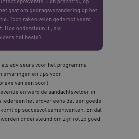
infectiepreventie. Een prachtrol, op
ls het gaat om gedragsverandering op het
eid te maken tussen
ntie. Toch raken velen gedemotiveerd
ebsite, om geldige
ruik van hun website.
t. Hoe ondersteun jij, als
emming van de gebruiker
lders het beste?
de site op te slaan. Het
g van de bezoeker met
 en instellingen, zodat
toekomstige sessies.
sessies te onderhouden en
erzonden naar de browser
n als adviseurs voor het programma
perationele efficiëntie en
un ervaringen en tips voor
s die draaien op het
sprake van een soort
 gebruikt voor
e verzoeken om
eventie en werd de aandachtsvelder in
ie naar dezelfde server
s iedereen het erover eens dat een goede
ostingplatform en het
aankomt op succesvol samenwerken. En dat
ze cookie ervoor dat
e altijd door dezelfde
 worden ondersteund om zijn rol zo goed
.
ie-Script.com-service om
nthouden. De cookie-
lijk om correct te werken.