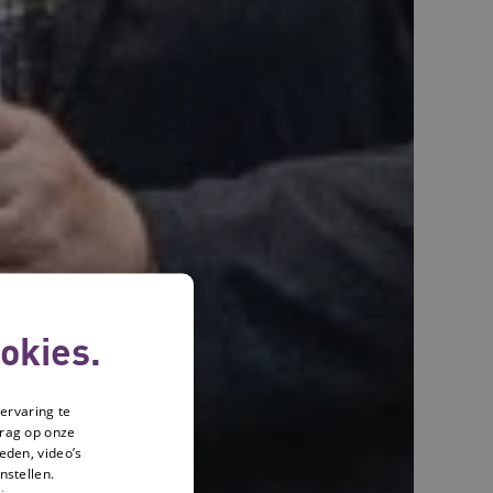
okies.
ervaring te
drag op onze
eden, video’s
nstellen.