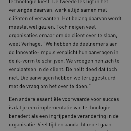
technologie kiest. De tweede les ligt in het
verlengde daarvan: werk altijd samen met
__Secure-YNID
.youtube.com
5 maande
cliënten of verwanten. Het belang daarvan wordt
weken
meestal wel gezien. Toch neigen veel
__cf_bm
29 minut
Cloudflare Inc.
50 second
.vimeo.com
organisaties ernaar om de client over te slaan,
weet Verhage. “We hebben de deelnemers aan
Google Privacy Policy
de Innovatie-impuls verplicht hun aanvragen in
de ik-vorm te schrijven. We vroegen hen zich te
VISITOR_PRIVACY_METADATA
5 maande
YouTube
verplaatsen in de client. De helft deed dat toch
weken
.youtube.com
niet. Die aanvragen hebben we teruggestuurd
met de vraag om het over te doen.”
Een andere essentiële voorwaarde voor succes
is dat je een implementatie van technologie
benadert als een ingrijpende verandering in de
organisatie. Veel tijd en aandacht moet gaan