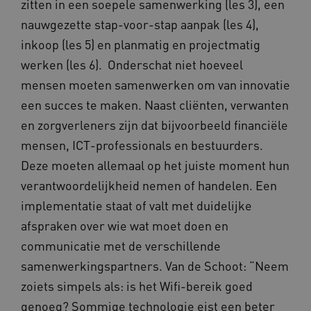
zitten in een soepele samenwerking (les 3), een
nauwgezette stap-voor-stap aanpak (les 4),
BCSessionID
vilans.blueconic.net
11 maand
4 weke
inkoop (les 5) en planmatig en projectmatig
werken (les 6). Onderschat niet hoeveel
mensen moeten samenwerken om van innovatie
een succes te maken. Naast cliënten, verwanten
en zorgverleners zijn dat bijvoorbeeld financiële
mensen, ICT-professionals en bestuurders.
ARRAffinity
Sessie
Microsoft
Corporation
Deze moeten allemaal op het juiste moment hun
.vilans.nl
verantwoordelijkheid nemen of handelen. Een
implementatie staat of valt met duidelijke
afspraken over wie wat moet doen en
communicatie met de verschillende
samenwerkingspartners. Van de Schoot: “Neem
zoiets simpels als: is het Wifi-bereik goed
ARRAffinitySameSite
Sessie
Microsoft
genoeg? Sommige technologie eist een beter
Corporation