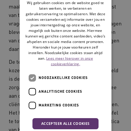
Wij gebruiken cookies om de website goed te
maakten we een longlist en later een shortlist
laten werken, te verbeteren en
gebruikerservaring te optimaliseren. Met deze
van technologieën die een antwoord op die
cookies verzamelen wij informatie over jou en
vragen konden geven.” De gekozen cliëntvragen
jouw internetgedrag op onze website, en
mogelijk ook buiten onze website. Hiermee
bleven de leidraad tijdens het implementeren
kunnen wij gerichte content aanbieden, video’s
van de technologieën, vertelt Boon. “We gingen
afspelen en sociale media content promoten.
Hieronder kun je jouw voorkeuren zelf
daar steeds naar terug.”
instellen. Noodzakelijke cookies staan altijd
aan.
Lees meer hierover in onze
De technologieën waarvoor de organisaties
cookieverklaring.
kozen dienen duidelijke doelen. Een voorbeeld
is de Kookapp. Deze app, waar de
NOODZAKELIJKE COOKIES
zorgaanbieders Amerpoort en Reinaerde mee
ANALYTISCHE COOKIES
aan de slag zijn gegaan, is ontwikkeld om
cliënten leuk, lekker en gezond te leren koken.
MARKETING COOKIES
Het helpt hen om (deels) zelf een diner op tafel
te toveren. Een ander voorbeeld is de domotica
ACCEPTEER ALLE COOKIES
van Koraal. Deze organisatie zet uitluister-,