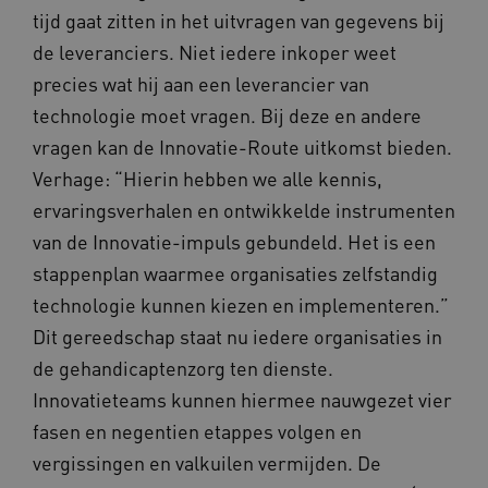
tijd gaat zitten in het uitvragen van gegevens bij
de leveranciers. Niet iedere inkoper weet
precies wat hij aan een leverancier van
technologie moet vragen. Bij deze en andere
vragen kan de Innovatie-Route uitkomst bieden.
Provider
/
Naam
Vervaldatum
Omschrij
Domein
Verhage: “Hierin hebben we alle kennis,
Naam
Provider
/
Domein
Vervaldatum
Oms
_ga
1 jaar 1
Deze co
Google LLC
ervaringsverhalen en ontwikkelde instrumenten
maand
is gekop
.vilans.nl
YSC
Sessie
Dez
Google LLC
Google U
You
.youtube.com
van de Innovatie-impuls gebundeld. Het is een
Analytics
wee
belangri
vid
stappenplan waarmee organisaties zelfstandig
is van d
algemee
AWSALBCORS
1 week
Voo
Amazon.com Inc.
technologie kunnen kiezen en implementeren.”
gebruikt
pla
n139.vilans.nl
analyses
met
Dit gereedschap staat nu iedere organisaties in
Google. 
Ch
cookie w
we 
de gehandicaptenzorg ten dienste.
gebruikt
pla
gebruiker
elk
Innovatieteams kunnen hiermee nauwgezet vier
ondersch
geb
door een
pla
fasen en negentien etappes volgen en
willekeur
AW
gegenere
nummer t
vergissingen en valkuilen vermijden. De
BCSessionID
n139.vilans.nl
1 jaar 1
Dit
wijzen al
maand
om 