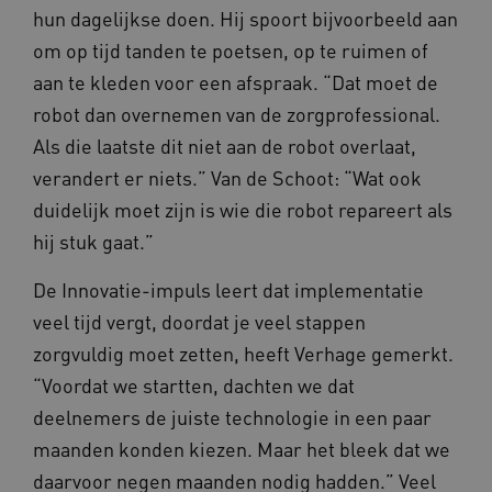
hun dagelijkse doen. Hij spoort bijvoorbeeld aan
om op tijd tanden te poetsen, op te ruimen of
aan te kleden voor een afspraak. “Dat moet de
ASLBSA
www.vilans.nl
Sessie
robot dan overnemen van de zorgprofessional.
Als die laatste dit niet aan de robot overlaat,
verandert er niets.” Van de Schoot: “Wat ook
duidelijk moet zijn is wie die robot repareert als
hij stuk gaat.”
De Innovatie-impuls leert dat implementatie
veel tijd vergt, doordat je veel stappen
ASLBSACORS
www.vilans.nl
Sessie
zorgvuldig moet zetten, heeft Verhage gemerkt.
“Voordat we startten, dachten we dat
deelnemers de juiste technologie in een paar
maanden konden kiezen. Maar het bleek dat we
daarvoor negen maanden nodig hadden.” Veel