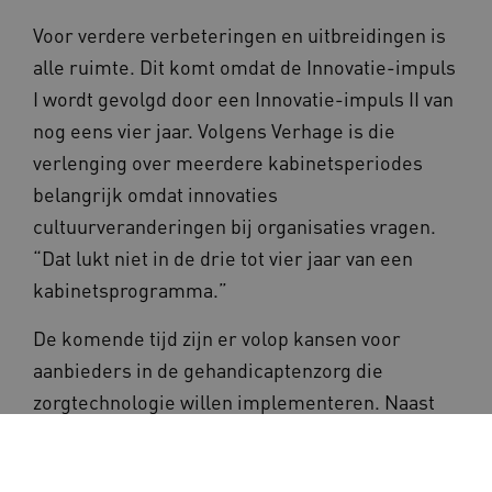
Voor verdere verbeteringen en uitbreidingen is
alle ruimte. Dit komt omdat de Innovatie-impuls
I wordt gevolgd door een Innovatie-impuls II van
nog eens vier jaar. Volgens Verhage is die
verlenging over meerdere kabinetsperiodes
belangrijk omdat innovaties
cultuurveranderingen bij organisaties vragen.
“Dat lukt niet in de drie tot vier jaar van een
kabinetsprogramma.”
De komende tijd zijn er volop kansen voor
aanbieders in de gehandicaptenzorg die
zorgtechnologie willen implementeren. Naast
de Innovatie-impuls II is er nog meer eerste
hulp bij innoveren beschikbaar