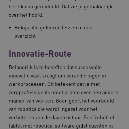
.vilans.nl
bereik dan gemiddeld. Dat zie je gemakkelijk
over het hoofd.”
Bekijk alle geleerde lessen in één
overzicht
CookieScriptConsent
11 maand
CookieScript
4 weke
www.vilans.nl
Innovatie-Route
Belangrijk is te beseffen dat succesvolle
innovatie vaak vraagt om veranderingen in
werkprocessen. Dit betekent dat je met
zorgprofessionals moet praten over een andere
FPLC
.vilans.nl
20 uur
manier van werken. Boon geeft het voorbeeld
van robotica die wordt ingezet voor het
verbeteren van de dagstructuur. Een ‘robot’ of
tablet met robotica-software gidst cliënten in