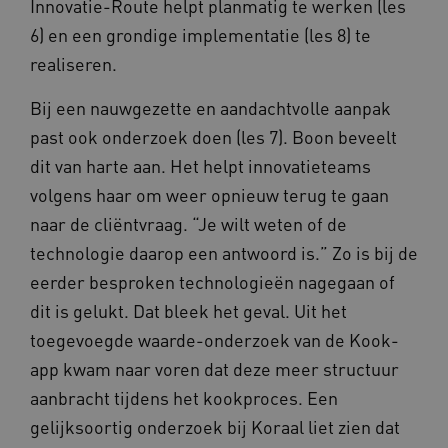
Het is o
Innovatie-Route helpt planmatig te werken (les
ond
in elk
zor
paginave
6) en een grondige implementatie (les 8) te
ver
een site 
die
gebruikt
realiseren.
on
bezoekers
ope
en
pre
campagn
Bij een nauwgezette en aandachtvolle aanpak
te berek
BCSessionID
www.vilans.nl
Sessie
Dit
de
om 
past ook onderzoek doen (les 7). Boon beveelt
analyser
ond
van de si
zor
dit van harte aan. Het helpt innovatieteams
ver
_ga_31KNQ7S1LN
.vilans.nl
1 jaar 1
Deze coo
die
volgens haar om weer opnieuw terug te gaan
maand
gebruikt
on
Google A
ope
naar de cliëntvraag. “Je wilt weten of de
om de se
pre
te behou
technologie daarop een antwoord is.” Zo is bij de
FPID
1 jaar 1
Dez
Google
_ga_G3VHK6CSBS
.vilans.nl
1 jaar 1
Deze coo
maand
om 
.vilans.nl
eerder besproken technologieën nagegaan of
maand
gebruikt
voo
Google A
om 
dit is gelukt. Dat bleek het geval. Uit het
om de se
erv
te behou
toegevoegde waarde-onderzoek van de Kook-
VISITOR_INFO1_LIVE
5 maanden 4
Dez
Google LLC
_ga_NWZZME161M
.vilans.nl
1 jaar 1
Deze coo
weken
You
.youtube.com
app kwam naar voren dat deze meer structuur
maand
gebruikt
geb
Google A
ho
aanbracht tijdens het kookproces. Een
om de se
vid
te behou
ing
gelijksoortig onderzoek bij Koraal liet zien dat
bep
_cfuvid
.vimeo.com
Sessie
Deze coo
web