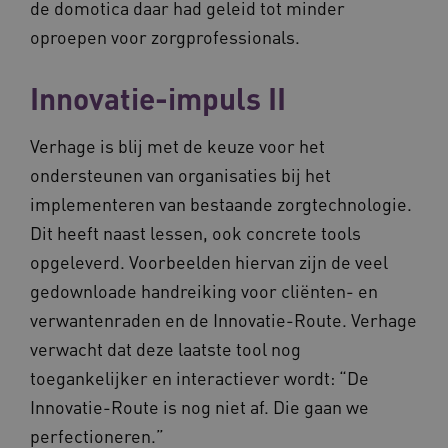
de domotica daar had geleid tot minder
gebruikt 
of 
bijhoude
You
gebruike
oproepen voor zorgprofessionals.
gedurend
AWSALB
1 week
Dez
Amazon.com Inc.
om de
sta
n139.vilans.nl
gebruike
wij
Innovatie-impuls II
te optima
geb
door de
mog
consisten
Me
sessies t
bal
Verhage is blij met de keuze voor het
behoude
wel
persoonl
de 
ondersteunen van organisaties bij het
diensten 
hee
verlenen
inf
implementeren van bestaande zorgtechnologie.
ind
ga_session_duration
www.vilans.nl
30 minuten
Deze coo
Dit heeft naast lessen, ook concrete tools
de duur 
AWSALBCORS
1 week
Voo
Amazon.com Inc.
gebruike
pla
vilans.blueconic.net
de websi
opgeleverd. Voorbeelden hiervan zijn de veel
met
prestatie
Ch
verbeter
gedownloade handreiking voor cliënten- en
we 
betrokke
pla
gebruiker
verwantenraden en de Innovatie-Route. Verhage
elk
begrijpen
geb
verwacht dat deze laatste tool nog
pla
_ga_292742791
.vilans.nl
1 jaar 1
Deze coo
AW
maand
gebruikt
toegankelijker en interactiever wordt: “De
Google A
om de se
Innovatie-Route is nog niet af. Die gaan we
te behou
perfectioneren.”