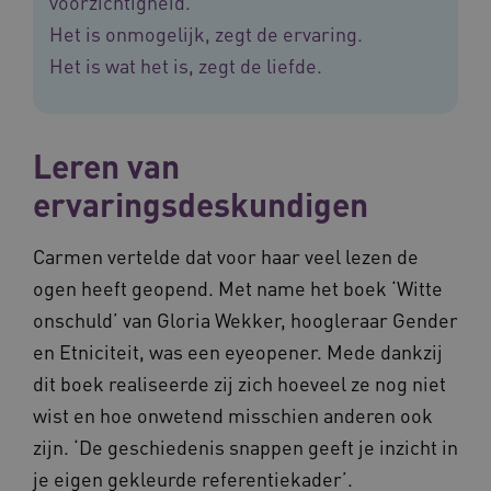
voorzichtigheid.
Het is onmogelijk, zegt de ervaring.
Het is wat het is, zegt de liefde.
ASLBSACORS
www.vilans.nl
Sessie
Leren van
ervaringsdeskundigen
Carmen vertelde dat voor haar veel lezen de
ogen heeft geopend. Met name het boek ‘Witte
onschuld’ van Gloria Wekker, hoogleraar Gender
en Etniciteit, was een eyeopener. Mede dankzij
dit boek realiseerde zij zich hoeveel ze nog niet
wist en hoe onwetend misschien anderen ook
Provider
/
Naam
Vervaldatum
Omschrij
Domein
zijn. ‘De geschiedenis snappen geeft je inzicht in
Naam
Provider
/
Domein
Vervaldatum
Oms
_ga
1 jaar 1
Deze co
Google LLC
je eigen gekleurde referentiekader’.
maand
is gekop
.vilans.nl
YSC
Sessie
Dez
Google LLC