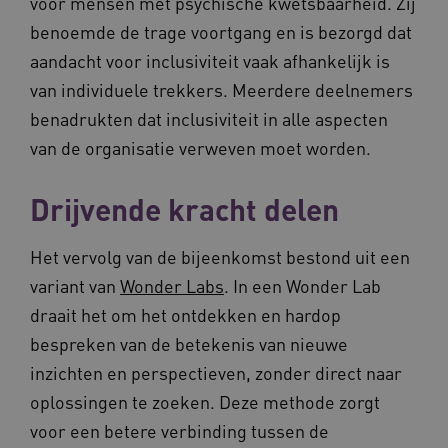
voor mensen met psychische kwetsbaarheid. Zij
VISITOR_PRIVACY_METADATA
5 maande
YouTube
benoemde de trage voortgang en is bezorgd dat
weken
.youtube.com
aandacht voor inclusiviteit vaak afhankelijk is
van individuele trekkers. Meerdere deelnemers
benadrukten dat inclusiviteit in alle aspecten
van de organisatie verweven moet worden.
Drijvende kracht delen
Het vervolg van de bijeenkomst bestond uit een
BCSessionID
vilans.blueconic.net
11 maand
variant van
Wonder Labs
. In een Wonder Lab
4 weke
draait het om het ontdekken en hardop
bespreken van de betekenis van nieuwe
inzichten en perspectieven, zonder direct naar
oplossingen te zoeken. Deze methode zorgt
voor een betere verbinding tussen de