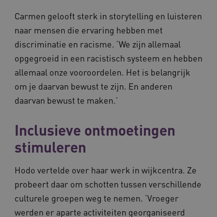
Google U
You
.youtube.com
Analytics
wee
Carmen gelooft sterk in storytelling en luisteren
belangri
vid
is van d
naar mensen die ervaring hebben met
algemee
AWSALBCORS
1 week
Voo
Amazon.com Inc.
gebruikt
pla
n139.vilans.nl
discriminatie en racisme. ‘We zijn allemaal
analyses
met
Google. 
Ch
opgegroeid in een racistisch systeem en hebben
cookie w
we 
gebruikt
pla
allemaal onze vooroordelen. Het is belangrijk
gebruiker
elk
ondersch
geb
om je daarvan bewust te zijn. En anderen
door een
pla
willekeur
AW
daarvan bewust te maken.’
gegenere
nummer t
BCSessionID
n139.vilans.nl
1 jaar 1
Dit
wijzen al
maand
om 
Het is o
ond
Inclusieve ontmoetingen
in elk
zor
paginave
ver
een site 
die
stimuleren
gebruikt
on
bezoekers
ope
en
pre
campagn
Hodo vertelde over haar werk in wijkcentra. Ze
te berek
BCSessionID
www.vilans.nl
Sessie
Dit
de
probeert daar om schotten tussen verschillende
om 
analyser
ond
van de si
zor
culturele groepen weg te nemen. ‘Vroeger
ver
_ga_31KNQ7S1LN
.vilans.nl
1 jaar 1
Deze coo
die
werden er aparte activiteiten georganiseerd
maand
gebruikt
on