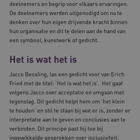
deelnemers en begrip voor elkaars ervaringen.
ARRAffinity
Sessie
Microsoft
Corporation
De deelnemers werden uitgenodigd om na te
.vilans.nl
denken over hun eigen drijvende kracht binnen
hun organisatie en dit te delen aan de hand van
een symbool, kunstwerk of gedicht.
Het is wat het is
ARRAffinitySameSite
Sessie
Microsoft
Jacco Bessling, las een gedicht voor van Erich
Corporation
.vilans.nl
Fried met de titel: ‘Het is wat het is’. Het gaat
volgens Jacco over acceptatie en omgaan met
tegenslag. Dit gedicht helpt hem om ‘het klein
te houden’ en stil te staan bij wat er is, zonder er
interpretatie aan te geven en conclusies aan te
CookieScriptConsent
11 maand
CookieScript
verbinden. Dit principe past hij toe bij
4 weke
www.vilans.nl
ingewikkelde gesprekken over inclusiviteit: