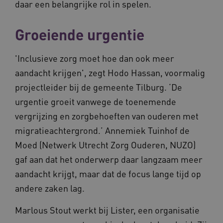
daar een belangrijke rol in spelen.
Deze functionele en technische cookies zorgen
ervoor dat de website werkt. Deze cookies
worden altijd geplaatst en maken geen inbreuk
Groeiende urgentie
op uw privacy.
Naam
Provider
/
Domein
Vervalda
'Inclusieve zorg moet hoe dan ook meer
__Secure-ROLLOUT_TOKEN
.youtube.com
5 maande
weken
aandacht krijgen', zegt Hodo Hassan, voormalig
UMB_SESSION
www.vilans.nl
Sessie
projectleider bij de gemeente Tilburg. ‘De
urgentie groeit vanwege de toenemende
vergrijzing en zorgbehoeften van ouderen met
migratieachtergrond.’ Annemiek Tuinhof de
Moed (Netwerk Utrecht Zorg Ouderen, NUZO)
__Secure-YNID
.youtube.com
5 maande
weken
gaf aan dat het onderwerp daar langzaam meer
__cf_bm
29 minut
Cloudflare Inc.
aandacht krijgt, maar dat de focus lange tijd op
50 second
.vimeo.com
andere zaken lag.
Google Privacy Policy
Marlous Stout werkt bij Lister, een organisatie