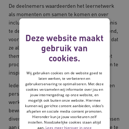
De deelnemers waardeerden het leernetwerk
als momenten om samen te komen en over
inclusiviteit uit te wisselen en onderling kennis
te delen. Dat werkt inspirerend en stimulerend,
Deze website maakt
vooral voor mensen voor wie het soms voelt dat
gebruik van
ze als enige binnen hun organisatie met dit
cookies.
thema bezig zijn. ‘Het is een motortje om het
proces gaande te houden en mij te voeden en te
inspireren.’
Wij gebruiken cookies om de website goed te
laten werken, te verbeteren en
gebruikerservaring te optimaliseren. Met deze
Iedereen reflecteerde vanuit zijn of haar eigen
cookies verzamelen wij informatie over jou en
perspectief op de knelpunten bij inclusief
jouw internetgedrag op onze website, en
mogelijk ook buiten onze website. Hiermee
werken. Hoe vergroot je bijvoorbeeld het
kunnen wij gerichte content aanbieden, video’s
bewustzijn bij collega’s als het gaat om
afspelen en sociale media content promoten.
Hieronder kun je jouw voorkeuren zelf
diversiteit en inclusie. En hoe spreek je mensen
instellen. Noodzakelijke cookies staan altijd
aan óp niet inclusief gedrag zonder de relatie te
aan.
Lees meer hierover in onze