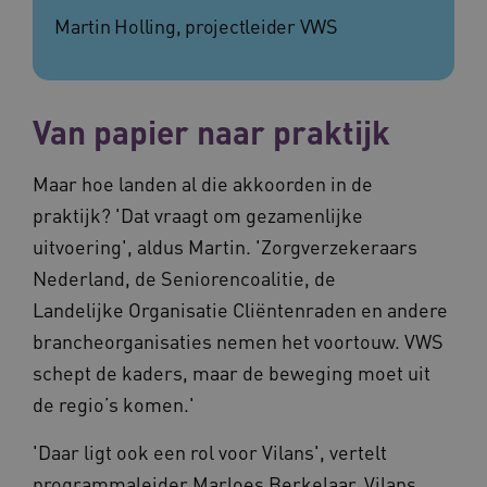
Martin Holling, projectleider VWS
ASLBSA
www.vilans.nl
Sessie
Van papier naar praktijk
Maar hoe landen al die akkoorden in de
praktijk? 'Dat vraagt om gezamenlijke
uitvoering', aldus Martin. 'Zorgverzekeraars
Nederland, de Seniorencoalitie, de
Landelijke Organisatie Cliëntenraden en andere
ASLBSACORS
www.vilans.nl
Sessie
brancheorganisaties nemen het voortouw. VWS
schept de kaders, maar de beweging moet uit
de regio’s komen.'
'Daar ligt ook een rol voor Vilans', vertelt
programmaleider Marloes Berkelaar. Vilans