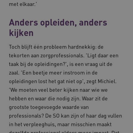
zor
met elkaar.'
paginave
ver
een site 
die
gebruikt
on
bezoekers
ope
Anders opleiden, anders
en
pre
campagn
te berek
kijken
BCSessionID
www.vilans.nl
Sessie
Dit
de
om 
analyser
ond
van de si
zor
Toch blijft één probleem hardnekkig: de
ver
_ga_31KNQ7S1LN
.vilans.nl
1 jaar 1
Deze coo
die
tekorten aan zorgprofessionals. 'Ligt daar een
maand
gebruikt
on
Google A
ope
om de se
taak bij de opleidingen?', is een vraag uit de
pre
te behou
zaal. 'Een beetje meer instroom in de
FPID
1 jaar 1
Dez
Google
_ga_G3VHK6CSBS
.vilans.nl
1 jaar 1
Deze coo
maand
om 
.vilans.nl
maand
gebruikt
opleidingen lost het gat niet op', zegt Michiel.
voo
Google A
om 
om de se
'We moeten veel beter kijken naar wie we
erv
te behou
hebben en waar die nodig zijn. Waar zit de
VISITOR_INFO1_LIVE
5 maanden 4
Dez
Google LLC
_ga_NWZZME161M
.vilans.nl
1 jaar 1
Deze coo
weken
You
.youtube.com
maand
gebruikt
grootste toegevoegde waarde van
geb
Google A
ho
om de se
vid
professionals? De SO kan zijn of haar dag vullen
te behou
ing
bep
in het verpleeghuis, maar misschien maakt
_cfuvid
.vimeo.com
Sessie
Deze coo
web
gebruikt 
of 
dezelfde professional elders meer impact. Dat