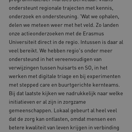
ondersteunt regionale trajecten met kennis,
onderzoek en ondersteuning. 'Wat we ophalen,
delen we meteen weer met het veld. Zo landen
onze actieonderzoeken met de Erasmus
Provider
/
Naam
Vervaldatum
Omschrij
Universiteit direct in de regio. Intussen is daar al
Domein
Naam
Provider
/
Domein
Vervaldatum
Oms
veel bereikt. We hebben regio's onder meer
_ga
1 jaar 1
Deze co
Google LLC
maand
is gekop
.vilans.nl
YSC
Sessie
Dez
Google LLC
Google U
ondersteund in het vereenvoudigen van
You
.youtube.com
Analytics
wee
belangri
verwijzingen tussen huisarts en SO, in het
vid
is van d
algemee
werken met digitale triage en bij experimenten
AWSALBCORS
1 week
Voo
Amazon.com Inc.
gebruikt
pla
n139.vilans.nl
analyses
met
met stepped care en buurtgerichte kernteams.
Google. 
Ch
cookie w
we 
Bij dat laatste kijken we nadrukkelijk naar welke
gebruikt
pla
gebruiker
elk
initiatieven er al zijn in zorgzame
ondersch
geb
door een
pla
gemeenschappen. Lokaal gebeurt al heel veel
willekeur
AW
gegenere
dat de zorg kan ontlasten, omdat mensen een
nummer t
BCSessionID
n139.vilans.nl
1 jaar 1
Dit
wijzen al
maand
om 
betere kwaliteit van leven krijgen in verbinding
Het is o
ond
in elk