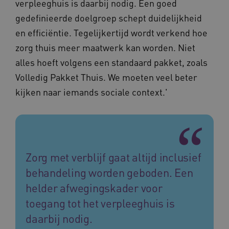
verpleeghuis is daarbij nodig. Een goed
gedefinieerde doelgroep schept duidelijkheid
en efficiëntie. Tegelijkertijd wordt verkend hoe
zorg thuis meer maatwerk kan worden. Niet
alles hoeft volgens een standaard pakket, zoals
CookieScriptConsent
11 maand
CookieScript
Volledig Pakket Thuis. We moeten veel beter
4 weke
www.vilans.nl
kijken naar iemands sociale context.'
Zorg met verblijf gaat altijd inclusief
FPLC
.vilans.nl
20 uur
behandeling worden geboden. Een
helder afwegingskader voor
toegang tot het verpleeghuis is
daarbij nodig.