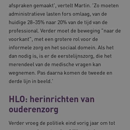
afspraken gemaakt', vertelt Martin. 'Zo moeten
__Secure-YNID
.youtube.com
5 maande
administratieve lasten fors omlaag, van de
weken
huidige 28–35% naar 20% van de tijd van de
__cf_bm
29 minut
Cloudflare Inc.
50 second
.vimeo.com
professional. Verder moet de beweging "naar de
voorkant", met een grotere rol voor de
Google Privacy Policy
informele zorg en het sociaal domein. Als het
dan nodig is, is er de eerstelijnszorg, die het
VISITOR_PRIVACY_METADATA
5 maande
YouTube
merendeel van de medische vragen kan
weken
.youtube.com
wegnemen. Pas daarna komen de tweede en
derde lijn in beeld.'
HLO: herinrichten van
ouderenzorg
Verder vroeg de politiek eind vorig jaar om tot