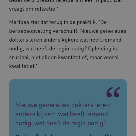
bijhoude
You
gebruike
vraagt om reflectie.'
gedurend
AWSALB
1 week
Dez
Amazon.com Inc.
om de
sta
n139.vilans.nl
gebruike
wij
Marloes ziet dat terug in de praktijk. 'De
te optima
geb
door de
mog
beroepsopvatting verschuift. Nieuwe generaties
consisten
Me
sessies t
bal
dokters leren anders kijken: wat heeft iemand
behoude
wel
persoonl
de 
nodig, wat heeft de regio nodig? Opleiding is
diensten 
hee
verlenen
inf
cruciaal, niet alleen kwantitatief, maar vooral
ind
ga_session_duration
www.vilans.nl
30 minuten
Deze coo
kwalitatief.'
de duur 
AWSALBCORS
1 week
Voo
Amazon.com Inc.
gebruike
pla
vilans.blueconic.net
de websi
met
prestatie
Ch
verbeter
we 
betrokke
pla
gebruiker
elk
begrijpen
geb
pla
Nieuwe generaties dokters leren
_ga_292742791
.vilans.nl
1 jaar 1
Deze coo
AW
maand
gebruikt
anders kijken: wat heeft iemand
Google A
om de se
te behou
nodig, wat heeft de regio nodig?