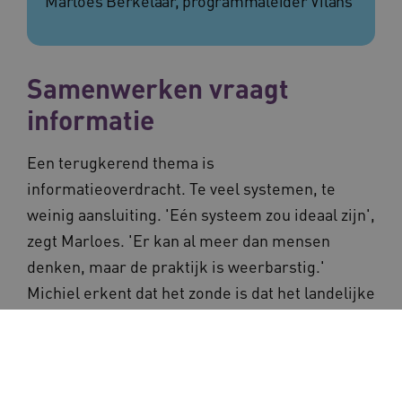
Marloes Berkelaar, programmaleider Vilans
Samenwerken vraagt
informatie
Een terugkerend thema is
informatieoverdracht. Te veel systemen, te
weinig aansluiting. 'Eén systeem zou ideaal zijn',
zegt Marloes. 'Er kan al meer dan mensen
denken, maar de praktijk is weerbarstig.'
Michiel erkent dat het zonde is dat het landelijke
voorstel voor één Elektronisch Patiëntendossier
(EPD) ooit is getorpedeerd. 'Dat was geen goed
besluit. Nu ligt de regie versnipperd in het veld.
Maar Europese kaders gaan de komende jaren