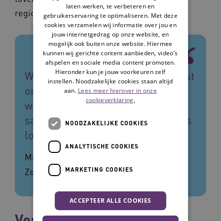
laten werken, te verbeteren en
regionaal als lokaal.'
gebruikerservaring te optimaliseren. Met deze
cookies verzamelen wij informatie over jou en
jouw internetgedrag op onze website, en
mogelijk ook buiten onze website. Hiermee
kunnen wij gerichte content aanbieden, video’s
afspelen en sociale media content promoten.
Hieronder kun je jouw voorkeuren zelf
We zien dat de vraag verandert, juist
instellen. Noodzakelijke cookies staan altijd
omdat regio's anders zijn gaan
aan.
Lees meer hierover in onze
cookieverklaring.
werken. Het toverstokje zit in
samenwerking, zowel regionaal als
NOODZAKELIJKE COOKIES
lokaal.
ANALYTISCHE COOKIES
Michiel Geschiere, directeur Langdurige
MARKETING COOKIES
Zorg VWS
ACCEPTEER ALLE COOKIES
Verbreding in het AZWA