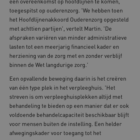
een overeenkomst op hoofdlijnen te komen,
BCSessionID
vilans.blueconic.net
11 maand
toegespitst op ouderenzorg. 'We hebben toen
4 weke
het Hoofdlijnenakkoord Ouderenzorg opgesteld
met achttien partijen', vertelt Martin. 'De
afspraken variëren van minder administratieve
lasten tot een meerjarig financieel kader en
herziening van de zorg met en zonder verblijf
ARRAffinity
Sessie
Microsoft
binnen de Wet langdurige zorg.'
Corporation
.vilans.nl
Een opvallende beweging daarin is het creëren
van één type plek in het verpleeghuis. 'Het
streven is om verpleeghuisplekken altijd met
behandeling te bieden op een manier dat er ook
voldoende behandelcapaciteit beschikbaar blijft
voor mensen buiten de instelling. Een helder
ARRAffinitySameSite
Sessie
Microsoft
afwegingskader voor toegang tot het
Corporation
.vilans.nl