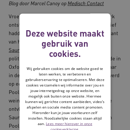
Blog door Marcel Canoy op
Medisch Contact
Vroeger waren hospices vooral vanuit de kerk
ontstaan voor armen die geen goed alternatief
Deze website maakt
hadden. De oprichtster van de moderne variant
gebruik van
van het hospice is
Dame Cicely Mary Strode
Saunders
, een opmerkelijke vrouw die
cookies.
politicologie, economie en filosofie studeerde in
Oxford in de jaren 30 van de vorige eeuw, maar
Wij gebruiken cookies om de website goed te
laten werken, te verbeteren en
in de oorlog verpleegster werd en verliefd werd
gebruikerservaring te optimaliseren. Met deze
op een terminaal zieke patiënt van haar, een
cookies verzamelen wij informatie over jou en
jouw internetgedrag op onze website, en
Pools-Joodse vluchteling die als een van de
mogelijk ook buiten onze website. Hiermee
weinigen het getto in Warschau had weten te
kunnen wij gerichte content aanbieden, video’s
afspelen en sociale media content promoten.
ontvluchten. Opmerkelijk genoeg werd
Hieronder kun je jouw voorkeuren zelf
Saunders in de jaren 50 weer verliefd op een
instellen. Noodzakelijke cookies staan altijd
aan.
Lees meer hierover in onze
Pools-Joodse terminaal zieke patiënt.
cookieverklaring.