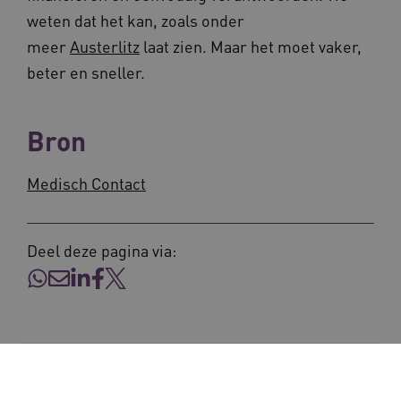
weten dat het kan, zoals onder
meer
Austerlitz
laat zien. Maar het moet vaker,
beter en sneller.
FPLC
.vilans.nl
20 uur
Bron
Medisch Contact
Deel deze pagina via:
ASLBSA
www.vilans.nl
Sessie
Inschrijven nieuwsbrief