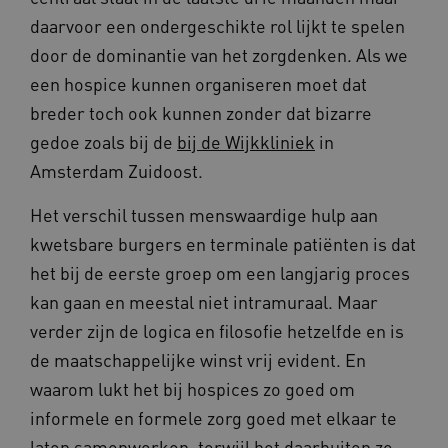
VISITOR_PRIVACY_METADATA
5 maande
YouTube
daarvoor een ondergeschikte rol lijkt te spelen
weken
.youtube.com
door de dominantie van het zorgdenken. Als we
een hospice kunnen organiseren moet dat
breder toch ook kunnen zonder dat bizarre
gedoe zoals bij de
bij de Wijkkliniek
in
Amsterdam Zuidoost.
Het verschil tussen menswaardige hulp aan
kwetsbare burgers en terminale patiënten is dat
BCSessionID
vilans.blueconic.net
11 maand
het bij de eerste groep om een langjarig proces
4 weke
kan gaan en meestal niet intramuraal. Maar
verder zijn de logica en filosofie hetzelfde en is
de maatschappelijke winst vrij evident. En
waarom lukt het bij hospices zo goed om
informele en formele zorg goed met elkaar te
laten samenwerken, terwijl het daarbuiten zo
ARRAffinity
Sessie
Microsoft