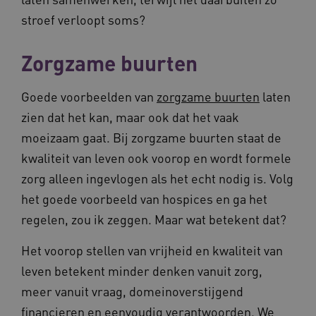
Corporation
stroef verloopt soms?
.vilans.nl
Zorgzame buurten
Goede voorbeelden van
zorgzame buurten
laten
zien dat het kan, maar ook dat het vaak
moeizaam gaat. Bij zorgzame buurten staat de
ARRAffinitySameSite
Sessie
Microsoft
kwaliteit van leven ook voorop en wordt formele
Corporation
.vilans.nl
zorg alleen ingevlogen als het echt nodig is. Volg
het goede voorbeeld van hospices en ga het
regelen, zou ik zeggen. Maar wat betekent dat?
Het voorop stellen van vrijheid en kwaliteit van
CookieScriptConsent
11 maand
CookieScript
leven betekent minder denken vanuit zorg,
4 weke
www.vilans.nl
meer vanuit vraag, domeinoverstijgend
financieren en eenvoudig verantwoorden. We