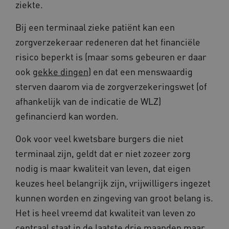
ziekte.
ervoor dat de website werkt. Deze cookies
worden altijd geplaatst en maken geen inbreuk
op uw privacy.
Bij een terminaal zieke patiënt kan een
Naam
Provider
/
Domein
Vervalda
zorgverzekeraar redeneren dat het financiële
__Secure-ROLLOUT_TOKEN
.youtube.com
5 maande
risico beperkt is (maar soms gebeuren er daar
weken
ook
gekke dingen
) en dat een menswaardig
UMB_SESSION
www.vilans.nl
Sessie
sterven daarom via de zorgverzekeringswet (of
afhankelijk van de indicatie de WLZ)
gefinancierd kan worden.
Ook voor veel kwetsbare burgers die niet
__Secure-YNID
.youtube.com
5 maande
weken
terminaal zijn, geldt dat er niet zozeer zorg
__cf_bm
29 minut
Cloudflare Inc.
nodig is maar kwaliteit van leven, dat eigen
50 second
.vimeo.com
keuzes heel belangrijk zijn, vrijwilligers ingezet
Google Privacy Policy
kunnen worden en zingeving van groot belang is.
Het is heel vreemd dat kwaliteit van leven zo
centraal staat in de laatste drie maanden maar