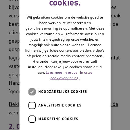
cookies.
bijvoorbeeld in situaties waarin familierelaties
verstoord raken door de zorgsituatie. De aanpak
Wij gebruiken cookies om de website goed te
laten werken, te verbeteren en
bestaat als eerste uit het samenbrengen van de
gebruikerservaring te optimaliseren. Met deze
cliënt en zijn of haar familie aan de
cookies verzamelen wij informatie over jou en
jouw internetgedrag op onze website, en
gesprekstafel. Daarna wordt het ‘goede’
mogelijk ook buiten onze website. Hiermee
gesprek gevoerd. Het gesprek heeft een
kunnen wij gerichte content aanbieden, video’s
afspelen en sociale media content promoten.
logische opbouw en verloopt volgens een aantal
Hieronder kun je jouw voorkeuren zelf
vaste onderdelen met bijbehorende
instellen. Noodzakelijke cookies staan altijd
aan.
Lees meer hierover in onze
gesprekstechnieken. Deze interventie van
cookieverklaring.
Hanzehogeschool Groningen is erkend met
‘goede aanwijzingen voor effectiviteit’.
NOODZAKELIJKE COOKIES
Bekijk de interventie Het Familiegesprek op de
ANALYTISCHE COOKIES
website van Databank erkende interventies
MARKETING COOKIES
2. OOG-methodiek