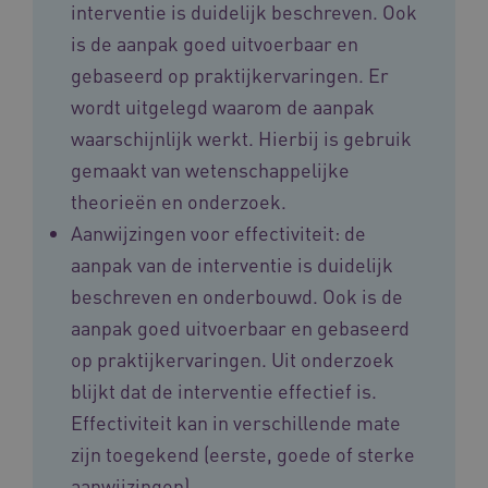
interventie is duidelijk beschreven. Ook
ARRAffinitySameSite
Sessie
Microsoft
is de aanpak goed uitvoerbaar en
Corporation
.vilans.nl
gebaseerd op praktijkervaringen. Er
wordt uitgelegd waarom de aanpak
waarschijnlijk werkt. Hierbij is gebruik
gemaakt van wetenschappelijke
theorieën en onderzoek.
CookieScriptConsent
11 maand
CookieScript
Aanwijzingen voor effectiviteit: de
4 weke
www.vilans.nl
aanpak van de interventie is duidelijk
beschreven en onderbouwd. Ook is de
aanpak goed uitvoerbaar en gebaseerd
op praktijkervaringen. Uit onderzoek
blijkt dat de interventie effectief is.
FPLC
.vilans.nl
20 uur
Effectiviteit kan in verschillende mate
zijn toegekend (eerste, goede of sterke
aanwijzingen).