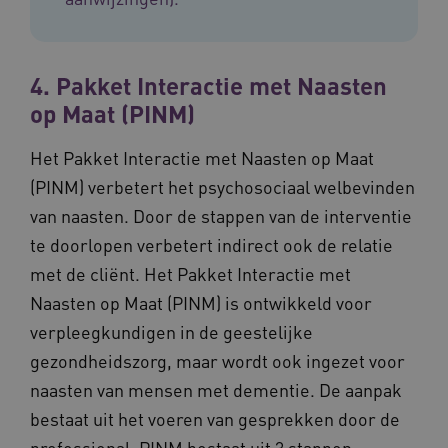
4. Pakket Interactie met Naasten
op Maat (PINM)
ASLBSA
www.vilans.nl
Sessie
Het Pakket Interactie met Naasten op Maat
(PINM) verbetert het psychosociaal welbevinden
van naasten. Door de stappen van de interventie
te doorlopen verbetert indirect ook de relatie
met de cliënt. Het Pakket Interactie met
Naasten op Maat (PINM) is ontwikkeld voor
verpleegkundigen in de geestelijke
ASLBSACORS
www.vilans.nl
Sessie
gezondheidszorg, maar wordt ook ingezet voor
naasten van mensen met dementie. De aanpak
bestaat uit het voeren van gesprekken door de
professional. PINM bestaat uit 3 stappen: