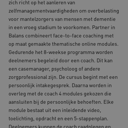
zich richt op het aanleren van
gegenere
nummer t
BCSessionID
n139.vilans.nl
1 jaar 1
Dit
zelfmanagementvaardigheden om overbelasting
wijzen al
maand
om 
Het is o
ond
voor mantelzorgers van mensen met dementie
in elk
zor
paginave
ver
in een vroeg stadium te voorkomen. Partner in
een site 
die
gebruikt
on
Balans combineert face-to-face coaching met
bezoekers
ope
en
pre
op maat gemaakte thematische online modules.
campagn
te berek
BCSessionID
www.vilans.nl
Sessie
Dit
de
Gedurende het 8-weekse programma worden
om 
analyser
ond
van de si
deelnemers begeleid door een coach. Dit kan
zor
ver
_ga_31KNQ7S1LN
.vilans.nl
1 jaar 1
Deze coo
een casemanager, psycholoog of andere
die
maand
gebruikt
on
Google A
zorgprofessional zijn. De cursus begint met een
ope
om de se
pre
te behou
persoonlijk intakegesprek. Daarna worden in
FPID
1 jaar 1
Dez
Google
_ga_G3VHK6CSBS
.vilans.nl
1 jaar 1
Deze coo
overleg met de coach 4 modules gekozen die
maand
om 
.vilans.nl
maand
gebruikt
voo
Google A
om 
aansluiten bij de persoonlijke behoeften. Elke
om de se
erv
te behou
module bestaat uit een inleidende video,
VISITOR_INFO1_LIVE
5 maanden 4
Dez
Google LLC
_ga_NWZZME161M
.vilans.nl
1 jaar 1
Deze coo
weken
You
.youtube.com
toelichting, opdracht en een 5-stappenplan.
maand
gebruikt
geb
Google A
ho
Deelnemers kunnen de coach raadplegen en
om de se