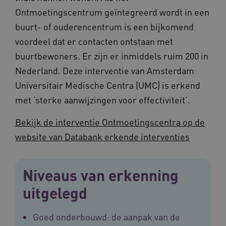
Ontmoetingscentrum geïntegreerd wordt in een
buurt- of ouderencentrum is een bijkomend
voordeel dat er contacten ontstaan met
BCSessionID
vilans.blueconic.net
11 maand
4 weke
buurtbewoners. Er zijn er inmiddels ruim 200 in
Nederland. Deze interventie van Amsterdam
Universitair Medische Centra (UMC) is erkend
met ‘sterke aanwijzingen voor effectiviteit’.
Bekijk de interventie Ontmoetingscentra op de
website van Databank erkende interventies
ARRAffinity
Sessie
Microsoft
Corporation
.vilans.nl
Niveaus van erkenning
uitgelegd
Goed onderbouwd: de aanpak van de