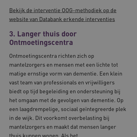
Bekijk de interventie OOG-methodiek op de
website van Databank erkende interventies
__Secure-YNID
.youtube.com
5 maande
3. Langer thuis door
weken
Ontmoetingscentra
__cf_bm
29 minut
Cloudflare Inc.
50 second
.vimeo.com
Ontmoetingscentra richten zich op
Google Privacy Policy
mantelzorgers en mensen met een lichte tot
matige ernstige vorm van dementie. Een klein
vast team van professionals en vrijwilligers
VISITOR_PRIVACY_METADATA
5 maande
YouTube
weken
biedt op tijd begeleiding en ondersteuning bij
.youtube.com
het omgaan met de gevolgen van dementie. Op
een laagdrempelige, sociaal geïntegreerde plek
in de wijk. Dit voorkomt overbelasting bij
mantelzorgers en maakt dat mensen langer
thuis kunnen wonen. Als het