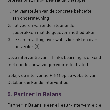
het vaststellen van de concrete behoefte
aan ondersteuning
het voeren van ondersteunende
gesprekken met de gegeven methodieken
de samenvatting over wat is bereikt en over
hoe verder (3).
Provider
/
Naam
Vervaldatum
Omschrij
Domein
Naam
Provider
/
Domein
Vervaldatum
Oms
Deze interventie van iThinks Learning is erkend
_ga
1 jaar 1
Deze co
Google LLC
maand
is gekop
.vilans.nl
YSC
Sessie
Dez
Google LLC
met goede aanwijzingen voor effectiviteit.
Google U
You
.youtube.com
Analytics
wee
belangri
vid
Bekijk de interventie PINM op de website van
is van d
algemee
AWSALBCORS
1 week
Voo
Amazon.com Inc.
Databank erkende interventies
gebruikt
pla
n139.vilans.nl
analyses
met
Google. 
Ch
cookie w
5. Partner in Balans
we 
gebruikt
pla
gebruiker
elk
ondersch
geb
Partner in Balans is een eHealth-interventie die
door een
pla
willekeur
AW