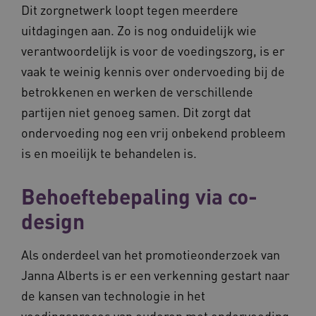
Dit zorgnetwerk loopt tegen meerdere
UMB_SESSION
www.vilans.nl
Sessie
uitdagingen aan. Zo is nog onduidelijk wie
verantwoordelijk is voor de voedingszorg, is er
vaak te weinig kennis over ondervoeding bij de
betrokkenen en werken de verschillende
__Secure-YNID
.youtube.com
5 maande
partijen niet genoeg samen. Dit zorgt dat
weken
ondervoeding nog een vrij onbekend probleem
__cf_bm
29 minut
Cloudflare Inc.
50 second
.vimeo.com
is en moeilijk te behandelen is.
Google Privacy Policy
Behoeftebepaling via co-
design
VISITOR_PRIVACY_METADATA
5 maande
YouTube
weken
.youtube.com
Als onderdeel van het promotieonderzoek van
Janna Alberts is er een verkenning gestart naar
de kansen van technologie in het
voedingsproces van ouderen met ondervoeding.