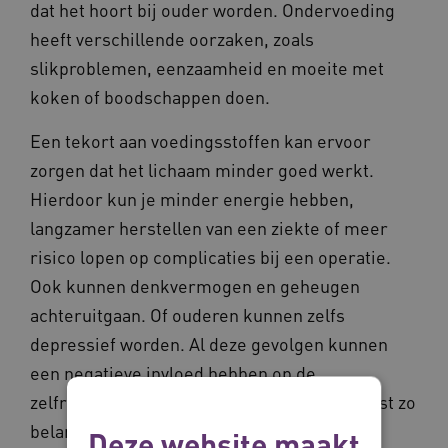
dat het hoort bij ouder worden. Ondervoeding
heeft verschillende oorzaken, zoals
slikproblemen, eenzaamheid en moeite met
koken of boodschappen doen.
Een tekort aan voedingsstoffen kan ervoor
zorgen dat het lichaam minder goed werkt.
Hierdoor kun je minder energie hebben,
langzamer herstellen van een ziekte of meer
risico lopen op complicaties bij een operatie.
Ook kunnen denkvermogen en geheugen
achteruitgaan. Of ouderen kunnen zelfs
depressief worden. Al deze gevolgen kunnen
een negatieve invloed hebben op de
zelfredzaamheid van ouderen, terwijl dat juist zo
belangrijk is.
Deze website maakt