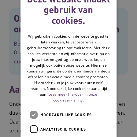
gebruik van
Onderzoek naar
cookies.
ondervoeding bij ouderen
Wij gebruiken cookies om de website goed te
laten werken, te verbeteren en
Bekijk de factsheet van Kenniscentrum
gebruikerservaring te optimaliseren. Met deze
Ondervoeding over ondervoeding bij
cookies verzamelen wij informatie over jou en
jouw internetgedrag op onze website, en
ouderen
.
mogelijk ook buiten onze website. Hiermee
kunnen wij gerichte content aanbieden, video’s
afspelen en sociale media content promoten.
Hieronder kun je jouw voorkeuren zelf
Aanpakken ondervoeding
instellen. Noodzakelijke cookies staan altijd
aan.
Lees meer hierover in onze
cookieverklaring.
Ondervoeding heeft veel negatieve gevolgen en
dus een grote invloed op het leven van ouderen.
NOODZAKELIJKE COOKIES
Daarom is het belangrijk om ondervoeding aan
ANALYTISCHE COOKIES
te pakken. Niet alleen om het gebrek aan