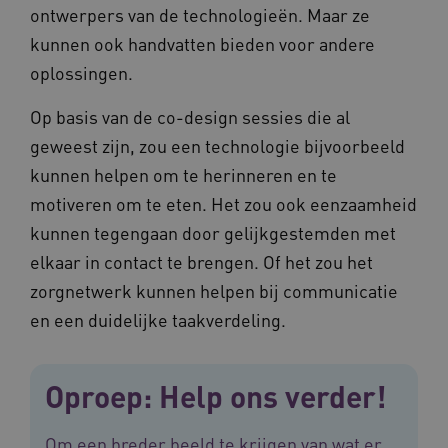
pla
ontwerpers van de technologieën. Maar ze
gebruiker
elk
ondersch
geb
kunnen ook handvatten bieden voor andere
door een
pla
willekeur
AW
gegenere
oplossingen.
nummer t
BCSessionID
n139.vilans.nl
1 jaar 1
Dit
wijzen al
maand
om 
Het is o
Op basis van de co-design sessies die al
ond
in elk
zor
paginave
geweest zijn, zou een technologie bijvoorbeeld
ver
een site 
die
gebruikt
on
kunnen helpen om te herinneren en te
bezoekers
ope
en
pre
motiveren om te eten. Het zou ook eenzaamheid
campagn
te berek
BCSessionID
www.vilans.nl
Sessie
Dit
kunnen tegengaan door gelijkgestemden met
de
om 
analyser
ond
elkaar in contact te brengen. Of het zou het
van de si
zor
ver
zorgnetwerk kunnen helpen bij communicatie
_ga_31KNQ7S1LN
.vilans.nl
1 jaar 1
Deze coo
die
maand
gebruikt
on
en een duidelijke taakverdeling.
Google A
ope
om de se
pre
te behou
FPID
1 jaar 1
Dez
Google
_ga_G3VHK6CSBS
.vilans.nl
1 jaar 1
Deze coo
maand
om 
.vilans.nl
Oproep: Help ons verder!
maand
gebruikt
voo
Google A
om 
om de se
erv
te behou
Om een breder beeld te krijgen van wat er