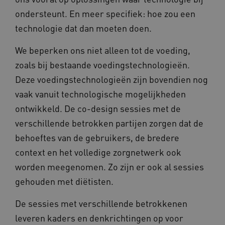
ondersteunt. En meer specifiek: hoe zou een
technologie dat dan moeten doen.
We beperken ons niet alleen tot de voeding,
zoals bij bestaande voedingstechnologieën.
Deze voedingstechnologieën zijn bovendien nog
vaak vanuit technologische mogelijkheden
ontwikkeld. De co-design sessies met de
verschillende betrokken partijen zorgen dat de
Provider
/
Naam
Vervaldatum
Omschrij
Domein
behoeftes van de gebruikers, de bredere
Naam
Provider
/
Domein
Vervaldatum
Oms
_ga
1 jaar 1
Deze co
Google LLC
context en het volledige zorgnetwerk ook
maand
is gekop
.vilans.nl
YSC
Sessie
Dez
Google LLC
Google U
You
.youtube.com
worden meegenomen. Zo zijn er ook al sessies
Analytics
wee
belangri
vid
gehouden met diëtisten.
is van d
algemee
AWSALBCORS
1 week
Voo
Amazon.com Inc.
gebruikt
pla
n139.vilans.nl
De sessies met verschillende betrokkenen
analyses
met
Google. 
Ch
leveren kaders en denkrichtingen op voor
cookie w
we 
gebruikt