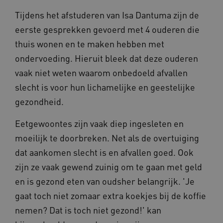
Tijdens het afstuderen van Isa Dantuma zijn de
eerste gesprekken gevoerd met 4 ouderen die
thuis wonen en te maken hebben met
ARRAffinitySameSite
Sessie
Microsoft
Corporation
ondervoeding. Hieruit bleek dat deze ouderen
.vilans.nl
vaak niet weten waarom onbedoeld afvallen
slecht is voor hun lichamelijke en geestelijke
gezondheid.
Eetgewoontes zijn vaak diep ingesleten en
CookieScriptConsent
11 maand
CookieScript
4 weke
moeilijk te doorbreken. Net als de overtuiging
www.vilans.nl
dat aankomen slecht is en afvallen goed. Ook
zijn ze vaak gewend zuinig om te gaan met geld
en is gezond eten van oudsher belangrijk. 'Je
gaat toch niet zomaar extra koekjes bij de koffie
nemen? Dat is toch niet gezond!' kan
FPLC
.vilans.nl
20 uur