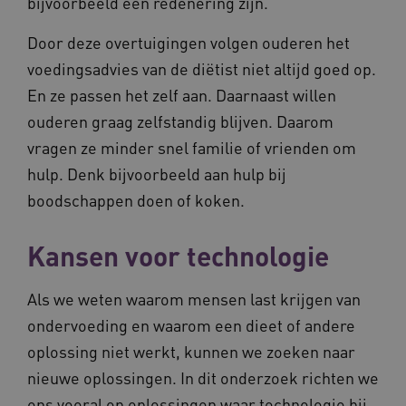
bijvoorbeeld een redenering zijn.
Door deze overtuigingen volgen ouderen het
voedingsadvies van de diëtist niet altijd goed op.
En ze passen het zelf aan. Daarnaast willen
ouderen graag zelfstandig blijven. Daarom
vragen ze minder snel familie of vrienden om
hulp. Denk bijvoorbeeld aan hulp bij
ASLBSA
www.vilans.nl
Sessie
boodschappen doen of koken.
Kansen voor technologie
Als we weten waarom mensen last krijgen van
ondervoeding en waarom een dieet of andere
oplossing niet werkt, kunnen we zoeken naar
nieuwe oplossingen. In dit onderzoek richten we
ASLBSACORS
www.vilans.nl
Sessie
ons vooral op oplossingen waar technologie bij