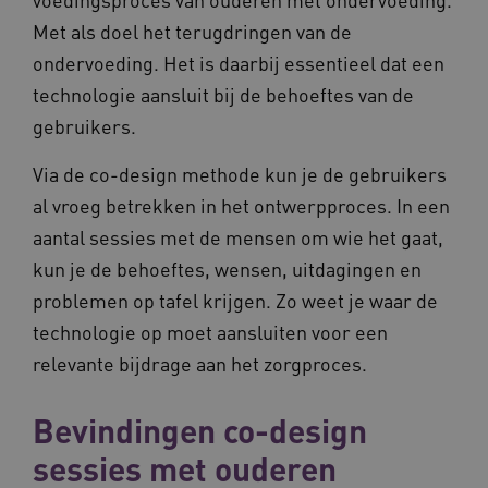
Met als doel het terugdringen van de
ondervoeding. Het is daarbij essentieel dat een
technologie aansluit bij de behoeftes van de
gebruikers.
BCSessionID
vilans.blueconic.net
11 maand
Via de co-design methode kun je de gebruikers
4 weke
al vroeg betrekken in het ontwerpproces. In een
aantal sessies met de mensen om wie het gaat,
kun je de behoeftes, wensen, uitdagingen en
problemen op tafel krijgen. Zo weet je waar de
technologie op moet aansluiten voor een
ARRAffinity
Sessie
Microsoft
relevante bijdrage aan het zorgproces.
Corporation
.vilans.nl
Bevindingen co-design
sessies met ouderen