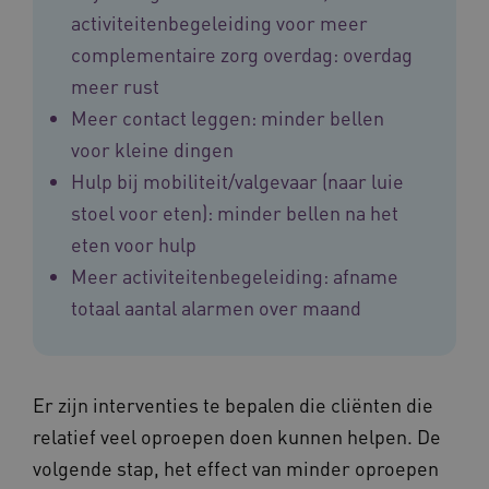
activiteitenbegeleiding voor meer
complementaire zorg overdag: overdag
meer rust
Meer contact leggen: minder bellen
voor kleine dingen
Hulp bij mobiliteit/valgevaar (naar luie
ASLBSA
www.vilans.nl
Sessie
stoel voor eten): minder bellen na het
eten voor hulp
Meer activiteitenbegeleiding: afname
totaal aantal alarmen over maand
Er zijn interventies te bepalen die cliënten die
relatief veel oproepen doen kunnen helpen. De
ASLBSACORS
www.vilans.nl
Sessie
volgende stap, het effect van minder oproepen