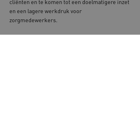
cliënten en te komen tot een doelmatigere inzet
en een lagere werkdruk voor
zorgmedewerkers.
Een eerste fase omvatte
een verkenning
naar
verpleegoproepsystemen bij vier locaties, die
vorig jaar is uitgevoerd door Vilans. Na de
verkenning zijn twee interventies uitgeprobeerd
om op dit vraagstuk in te spelen:
Persoonsgerichte zorg op basis van data
Mobiele spreekluisterverbinding
Persoonsgerichte zorg op basis van
data
Interventie 1 is uitgeprobeerd op twee