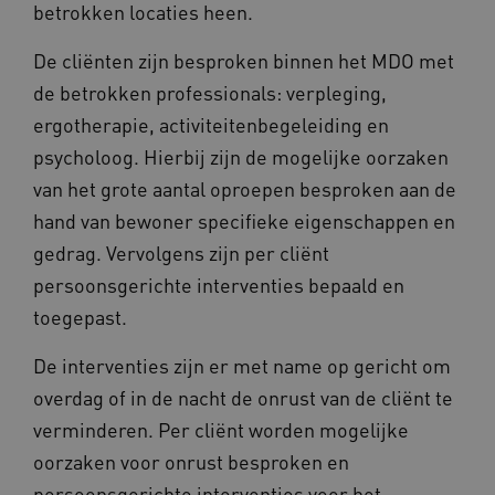
betrokken locaties heen.
De cliënten zijn besproken binnen het MDO met
de betrokken professionals: verpleging,
ergotherapie, activiteitenbegeleiding en
BCSessionID
vilans.blueconic.net
11 maand
psycholoog. Hierbij zijn de mogelijke oorzaken
4 weke
van het grote aantal oproepen besproken aan de
hand van bewoner specifieke eigenschappen en
gedrag. Vervolgens zijn per cliënt
persoonsgerichte interventies bepaald en
toegepast.
ARRAffinity
Sessie
Microsoft
Corporation
De interventies zijn er met name op gericht om
.vilans.nl
overdag of in de nacht de onrust van de cliënt te
verminderen. Per cliënt worden mogelijke
oorzaken voor onrust besproken en
persoonsgerichte interventies voor het