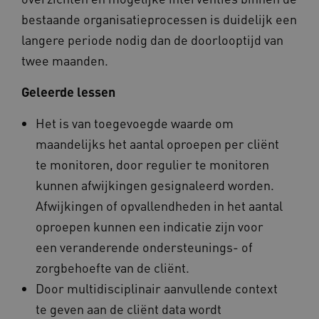
ondersch
geb
door een
bestaande organisatieprocessen is duidelijk een
pla
willekeur
AW
gegenere
langere periode nodig dan de doorlooptijd van
nummer t
BCSessionID
n139.vilans.nl
1 jaar 1
Dit
wijzen al
twee maanden.
maand
om 
Het is o
ond
in elk
zor
paginave
ver
Geleerde lessen
een site 
die
gebruikt
on
bezoekers
ope
Het is van toegevoegde waarde om
en
pre
campagn
maandelijks het aantal oproepen per cliënt
te berek
BCSessionID
www.vilans.nl
Sessie
Dit
de
om 
te monitoren, door regulier te monitoren
analyser
ond
van de si
zor
kunnen afwijkingen gesignaleerd worden.
ver
_ga_31KNQ7S1LN
.vilans.nl
1 jaar 1
Deze coo
die
Afwijkingen of opvallendheden in het aantal
maand
gebruikt
on
Google A
ope
oproepen kunnen een indicatie zijn voor
om de se
pre
te behou
een veranderende ondersteunings- of
FPID
1 jaar 1
Dez
Google
_ga_G3VHK6CSBS
.vilans.nl
1 jaar 1
Deze coo
maand
om 
.vilans.nl
zorgbehoefte van de cliënt.
maand
gebruikt
voo
Google A
om 
Door multidisciplinair aanvullende context
om de se
erv
te behou
te geven aan de cliënt data wordt
VISITOR_INFO1_LIVE
5 maanden 4
Dez
Google LLC
_ga_NWZZME161M
.vilans.nl
1 jaar 1
Deze coo