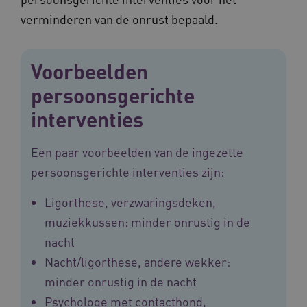
verminderen van de onrust bepaald.
ARRAffinitySameSite
Sessie
Microsoft
Corporation
Voorbeelden
.vilans.nl
persoonsgerichte
interventies
Een paar voorbeelden van de ingezette
CookieScriptConsent
11 maand
CookieScript
persoonsgerichte interventies zijn:
4 weke
www.vilans.nl
Ligorthese, verzwaringsdeken,
muziekkussen: minder onrustig in de
nacht
Nacht/ligorthese, andere wekker:
minder onrustig in de nacht
FPLC
.vilans.nl
20 uur
Psychologe met contacthond,