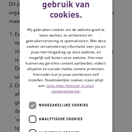
gebruik van
Dit proces is bij één afdeling van elke
cookies.
organisatie uitgevoerd gedurende circa twee
maanden.
Wij gebruiken cookies om de website goed te
Een eerste ervaring hierbij is dat het
laten werken, te verbeteren en
gebruikerservaring te optimaliseren. Met deze
verkrijgen van goed en snel te
cookies verzamelen wij informatie over jou en
interpreteren uitdraaien uit het VOS lastig
jouw internetgedrag op onze website, en
mogelijk ook buiten onze website. Hiermee
is gebleken met verschillende systemen.
kunnen wij gerichte content aanbieden, video’s
De juiste gegevens snel interpreteerbaar
afspelen en sociale media content promoten.
Hieronder kun je jouw voorkeuren zelf
uit de systemen halen kostte veel moeite.
instellen. Noodzakelijke cookies staan altijd
Een tweede ervaring: Op de somatische
aan.
Lees meer hierover in onze
cookieverklaring.
afdelingen wonen ook cliënten met
gevorderde dementie. Bij hen kunnen
NOODZAKELIJKE COOKIES
deursensoren (magneetcontacten) voor
'verlaten kamermelding' worden
ANALYTISCHE COOKIES
toegepast. Deze kunnen veel meldingen