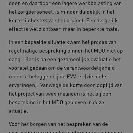
doen en daardoor een lagere werkbelasting van
het zorgpersoneel, is minder duidelijk in het
korte tijdbestek van het project. Een dergelijk
effect is wel zichtbaar, maar in beperkte mate.
In een bepaalde situatie kwam het proces van
regelmatige bespreking binnen het MDO niet op
gang. Hier is na een gezamenlijke evaluatie het
voorstel gedaan om de verantwoordelijkheid
Provider
/
Naam
Vervaldatum
Omschrij
Domein
meer te beleggen bij de EVV-er (zie onder
Naam
Provider
/
Domein
Vervaldatum
Oms
_ga
1 jaar 1
Deze co
Google LLC
ervaringen). Vanwege de korte doorlooptijd van
maand
is gekop
.vilans.nl
YSC
Sessie
Dez
Google LLC
Google U
You
.youtube.com
het project van twee maanden is het bij één
Analytics
wee
belangri
vid
bespreking in het MDO gebleven in deze
is van d
algemee
AWSALBCORS
1 week
Voo
Amazon.com Inc.
situatie.
gebruikt
pla
n139.vilans.nl
analyses
met
Google. 
Ch
Voor het borgen van het bespreken van de
cookie w
we 
gebruikt
pla
overzichten en mogelijke interventies binnen de
gebruiker
elk