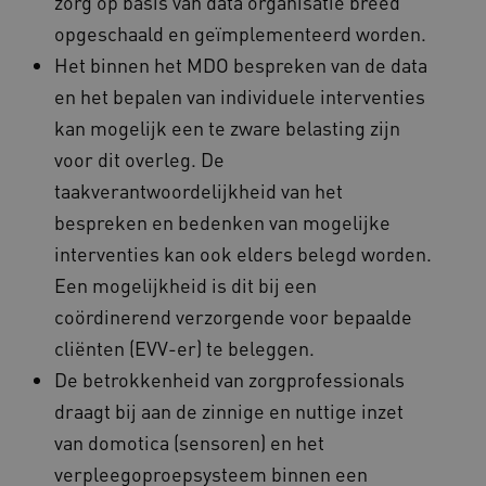
zorg op basis van data organisatie breed
AW
maand
gebruikt
opgeschaald en geïmplementeerd worden.
Google A
om de se
Het binnen het MDO bespreken van de data
te behou
en het bepalen van individuele interventies
kan mogelijk een te zware belasting zijn
voor dit overleg. De
taakverantwoordelijkheid van het
bespreken en bedenken van mogelijke
interventies kan ook elders belegd worden.
Een mogelijkheid is dit bij een
coördinerend verzorgende voor bepaalde
cliënten (EVV-er) te beleggen.
De betrokkenheid van zorgprofessionals
draagt bij aan de zinnige en nuttige inzet
van domotica (sensoren) en het
verpleegoproepsysteem binnen een