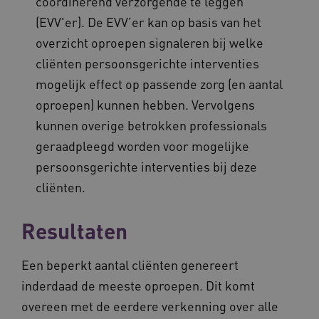
coördinerend verzorgende te leggen
UMB_SESSION
www.vilans.nl
Sessie
(EVV'er). De EVV’er kan op basis van het
overzicht oproepen signaleren bij welke
cliënten persoonsgerichte interventies
mogelijk effect op passende zorg (en aantal
__Secure-YNID
.youtube.com
5 maande
oproepen) kunnen hebben. Vervolgens
weken
kunnen overige betrokken professionals
__cf_bm
29 minut
Cloudflare Inc.
50 second
.vimeo.com
geraadpleegd worden voor mogelijke
persoonsgerichte interventies bij deze
Google Privacy Policy
cliënten.
Resultaten
VISITOR_PRIVACY_METADATA
5 maande
YouTube
weken
.youtube.com
Een beperkt aantal cliënten genereert
inderdaad de meeste oproepen. Dit komt
overeen met de eerdere verkenning over alle