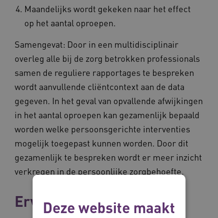
Maandelijks wordt gekeken naar het effect
op het aantal oproepen.
Samengevat: Door in een multidisciplinair
overleg alle bij de zorg betrokken professionals
samen de reguliere rapportages te bespreken
wordt aanvullende cliëntcontext aan de data
gegeven. In het geval van opvallende afwijkingen
in het aantal oproepen kan gezamenlijk bepaald
worden welke persoonsgerichte interventies
mogelijk toegepast kunnen worden. Door dit
gezamenlijk te bespreken wordt er meer inzicht
verkregen in de persoonlijke zorgbehoefte.
Ervaringen
Deze website maakt