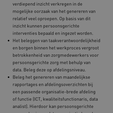
weken
You
.youtube.com
verdiepend inzicht verkregen in de
maand
gebruikt
geb
Google A
ho
om de se
mogelijke oorzaak van het genereren van
vid
te behou
ing
relatief veel oproepen. Op basis van dit
bep
_cfuvid
.vimeo.com
Sessie
Deze coo
web
gebruikt 
inzicht kunnen persoonsgerichte
of 
bijhoude
You
gebruike
interventies bepaald en ingezet worden.
gedurend
AWSALB
1 week
Dez
Amazon.com Inc.
om de
Het beleggen van taakverantwoordelijkheid
sta
n139.vilans.nl
gebruike
wij
te optima
geb
en borgen binnen het werkproces vergroot
door de
mog
consisten
Me
betrokkenheid van zorgmedewerkers voor
sessies t
bal
behoude
wel
persoonsgerichte zorg met behulp van
persoonl
de 
diensten 
hee
data. Beleg deze op afdelingsniveau.
verlenen
inf
ind
Beleg het genereren van maandelijkse
ga_session_duration
www.vilans.nl
30 minuten
Deze coo
de duur 
AWSALBCORS
1 week
Voo
Amazon.com Inc.
rapportages en afdelingsoverzichten bij
gebruike
pla
vilans.blueconic.net
de websi
met
een passende organisatie-brede afdeling
prestatie
Ch
verbeter
we 
of functie (ICT, kwaliteitsfunctionaris, data
betrokke
pla
gebruiker
elk
analist). Hierdoor kan persoonsgerichte
begrijpen
geb
pla
_ga_292742791
.vilans.nl
1 jaar 1
Deze coo