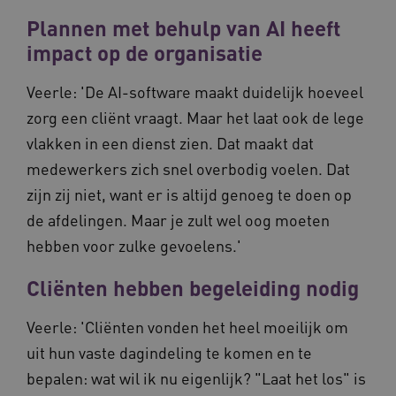
is van d
algemee
AWSALBCORS
1 week
Voo
Amazon.com Inc.
Plannen met behulp van AI heeft
gebruikt
pla
n139.vilans.nl
analyses
met
impact op de organisatie
Google. 
Ch
cookie w
we 
gebruikt
pla
Veerle: 'De AI-software maakt duidelijk hoeveel
gebruiker
elk
ondersch
geb
zorg een cliënt vraagt. Maar het laat ook de lege
door een
pla
willekeur
AW
vlakken in een dienst zien. Dat maakt dat
gegenere
nummer t
BCSessionID
n139.vilans.nl
1 jaar 1
Dit
medewerkers zich snel overbodig voelen. Dat
wijzen al
maand
om 
Het is o
ond
in elk
zijn zij niet, want er is altijd genoeg te doen op
zor
paginave
ver
een site 
de afdelingen. Maar je zult wel oog moeten
die
gebruikt
on
bezoekers
hebben voor zulke gevoelens.'
ope
en
pre
campagn
te berek
Cliënten hebben begeleiding nodig
BCSessionID
www.vilans.nl
Sessie
Dit
de
om 
analyser
ond
van de si
zor
Veerle: 'Cliënten vonden het heel moeilijk om
ver
_ga_31KNQ7S1LN
.vilans.nl
1 jaar 1
Deze coo
die
uit hun vaste dagindeling te komen en te
maand
gebruikt
on
Google A
ope
bepalen: wat wil ik nu eigenlijk? "Laat het los" is
om de se
pre
te behou