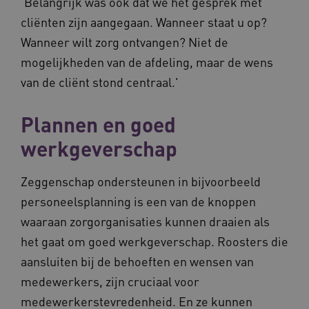
'Belangrijk was ook dat we het gesprek met
cliënten zijn aangegaan. Wanneer staat u op?
Wanneer wilt zorg ontvangen? Niet de
FPLC
.vilans.nl
20 uur
mogelijkheden van de afdeling, maar de wens
van de cliënt stond centraal.'
Plannen en goed
werkgeverschap
Zeggenschap ondersteunen in bijvoorbeeld
personeelsplanning is een van de knoppen
ASLBSA
www.vilans.nl
Sessie
waaraan zorgorganisaties kunnen draaien als
het gaat om goed werkgeverschap. Roosters die
aansluiten bij de behoeften en wensen van
medewerkers, zijn cruciaal voor
medewerkerstevredenheid. En ze kunnen