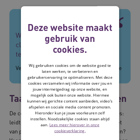
Deze website maakt
We zijn in gesprek gegaan met de
gebruik van
cliënten om hun zorgvraag in kaart
cookies.
te brengen.
Wij gebruiken cookies om de website goed te
Veerle van Overloop, projectleider Innovatie
laten werken, te verbeteren en
gebruikerservaring te optimaliseren. Met deze
cookies verzamelen wij informatie over jou en
jouw internetgedrag op onze website, en
Taakgedifferentieerd kijken
mogelijk ook buiten onze website. Hiermee
kunnen wij gerichte content aanbieden, video’s
afspelen en sociale media content promoten.
De centrale vraag in de pilot van Archipel was:
Hieronder kun je jouw voorkeuren zelf
instellen. Noodzakelijke cookies staan altijd
leidt plannen met AI tot een efficiëntere inzet
aan.
Lees meer hierover in onze
van personeel en tot lagere personele kosten?
cookieverklaring.