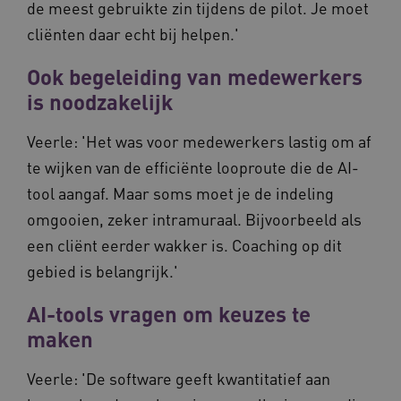
de meest gebruikte zin tijdens de pilot. Je moet
FPID
1 jaar 1
Dez
Google
_ga_G3VHK6CSBS
.vilans.nl
1 jaar 1
Deze coo
maand
om 
.vilans.nl
cliënten daar echt bij helpen.'
maand
gebruikt
voo
Google A
om 
om de se
erv
te behou
Ook begeleiding van medewerkers
VISITOR_INFO1_LIVE
5 maanden 4
Dez
Google LLC
is noodzakelijk
_ga_NWZZME161M
.vilans.nl
1 jaar 1
Deze coo
weken
You
.youtube.com
maand
gebruikt
geb
Google A
ho
om de se
vid
Veerle: 'Het was voor medewerkers lastig om af
te behou
ing
bep
te wijken van de efficiënte looproute die de AI-
_cfuvid
.vimeo.com
Sessie
Deze coo
web
gebruikt 
of 
tool aangaf. Maar soms moet je de indeling
bijhoude
You
gebruike
omgooien, zeker intramuraal. Bijvoorbeeld als
gedurend
AWSALB
1 week
Dez
Amazon.com Inc.
om de
sta
n139.vilans.nl
een cliënt eerder wakker is. Coaching op dit
gebruike
wij
te optima
geb
gebied is belangrijk.'
door de
mog
consisten
Me
sessies t
bal
AI-tools vragen om keuzes te
behoude
wel
persoonl
de 
maken
diensten 
hee
verlenen
inf
ind
ga_session_duration
www.vilans.nl
30 minuten
Deze coo
Veerle: 'De software geeft kwantitatief aan
de duur 
AWSALBCORS
1 week
Voo
Amazon.com Inc.
gebruike
pla