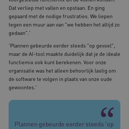
Dat verliep met vallen en opstaan. En ging
gepaard met de nodige frustraties. We liepen
tegen een muur aan van "we hebben het altijd zo
gedaan".'
'Plannen gebeurde eerder steeds "op gevoel",
maar de AI-tool maakte duidelijk dat je de ideale
functiemix ook kunt berekenen. Voor onze
BCSessionID
vilans.blueconic.net
11 maand
organisatie was het alleen behoorlijk lastig om
4 weke
de software te volgen in plaats van onze oude
gewoontes.'
ARRAffinity
Sessie
Microsoft
Plannen gebeurde eerder steeds 'op
Corporation
.vilans.nl