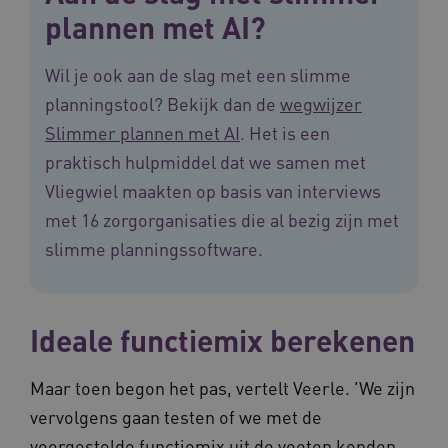
plannen met AI?
op uw privacy.
Naam
Provider
/
Domein
Vervalda
Wil je ook aan de slag met een slimme
__Secure-ROLLOUT_TOKEN
.youtube.com
5 maande
weken
planningstool? Bekijk dan de
wegwijzer
UMB_SESSION
www.vilans.nl
Sessie
Slimmer plannen met AI
. Het is een
praktisch hulpmiddel dat we samen met
Vliegwiel maakten op basis van interviews
met 16 zorgorganisaties die al bezig zijn met
slimme planningssoftware.
__Secure-YNID
.youtube.com
5 maande
weken
__cf_bm
29 minut
Cloudflare Inc.
50 second
.vimeo.com
Ideale functiemix berekenen
Google Privacy Policy
Maar toen begon het pas, vertelt Veerle. 'We zijn
vervolgens gaan testen of we met de
VISITOR_PRIVACY_METADATA
5 maande
YouTube
voorgestelde functiemix uit de voeten konden.
weken
.youtube.com