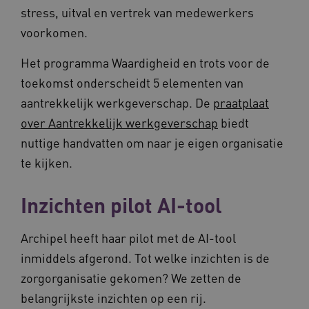
stress, uitval en vertrek van medewerkers
voorkomen.
ASLBSACORS
www.vilans.nl
Sessie
Het programma Waardigheid en trots voor de
toekomst onderscheidt 5 elementen van
aantrekkelijk werkgeverschap. De
praatplaat
over Aantrekkelijk werkgeverschap
biedt
nuttige handvatten om naar je eigen organisatie
te kijken.
Inzichten pilot AI-tool
Provider
/
Archipel heeft haar pilot met de AI-tool
Naam
Vervaldatum
Omschrij
Domein
inmiddels afgerond. Tot welke inzichten is de
Naam
Provider
/
Domein
Vervaldatum
Oms
_ga
1 jaar 1
Deze co
Google LLC
maand
is gekop
.vilans.nl
zorgorganisatie gekomen? We zetten de
YSC
Sessie
Dez
Google LLC
Google U
You
.youtube.com
Analytics
wee
belangrijkste inzichten op een rij.
belangri
vid