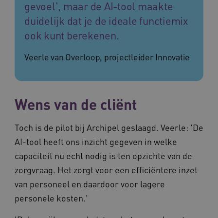
gevoel', maar de AI-tool maakte
duidelijk dat je de ideale functiemix
ook kunt berekenen.
Veerle van Overloop, projectleider Innovatie
ARRAffinitySameSite
Sessie
Microsoft
Corporation
Wens van de cliënt
.vilans.nl
Toch is de pilot bij Archipel geslaagd. Veerle: 'De
AI-tool heeft ons inzicht gegeven in welke
capaciteit nu echt nodig is ten opzichte van de
zorgvraag. Het zorgt voor een efficiëntere inzet
CookieScriptConsent
11 maand
CookieScript
4 weke
www.vilans.nl
van personeel en daardoor voor lagere
personele kosten.'