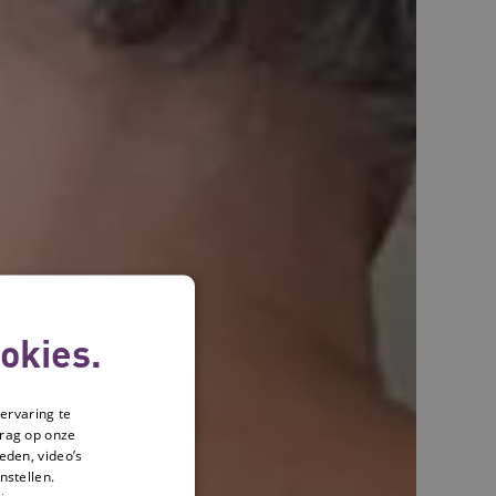
okies.
ervaring te
drag op onze
eden, video’s
nstellen.