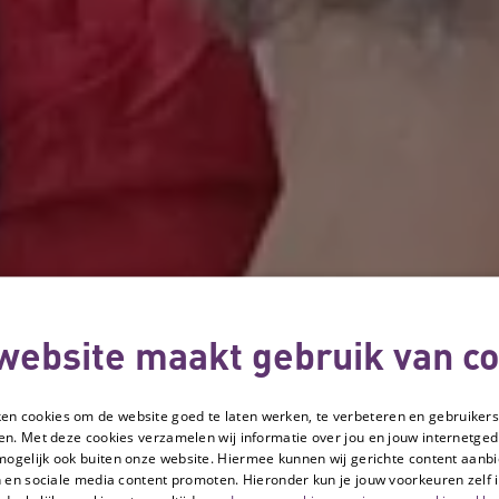
website maakt gebruik van co
ken cookies om de website goed te laten werken, te verbeteren en gebruikers
en. Met deze cookies verzamelen wij informatie over jou en jouw internetge
mogelijk ook buiten onze website. Hiermee kunnen wij gerichte content aanbi
 en sociale media content promoten. Hieronder kun je jouw voorkeuren zelf i