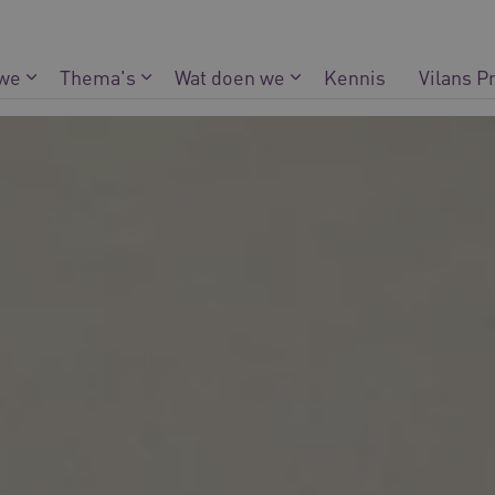
 we
Thema's
Wat doen we
Kennis
Vilans P