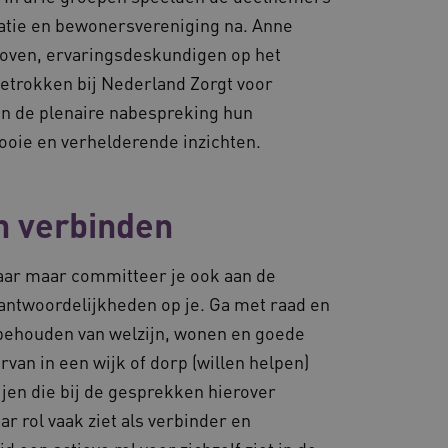
atie en bewonersvereniging na. Anne
es en functionaliteit
 te slaan en te volgen om
hoven, ervaringsdeskundigen op het
ook worden betrokken bij
m te meten hoe gebruikers
betrokken bij Nederland Zorgt voor
n de plenaire nabespreking hun
en consistente en
ren door het beheer van
ooie en verhelderende inzichten.
or te zorgen dat
 naar dezelfde server in
d met het uitbalanceren
ezoekerspagina verzoeken
n verbinden
 in elke surfsessie.
lkaar maar committeer je ook aan de
ntwoordelijkheden op je. Ga met raad en
 behouden van welzijn, wonen en goede
lytics - wat een
ergaven van ingesloten
van in een wijk of dorp (willen helpen)
nalyseservice van Google.
derscheiden door een
-ID. Het is opgenomen in
jen die bij de gesprekken hierover
met CORS-use-cases na de
ekers-, sessie- en
cookies voor elk van deze
en van de site.
r rol vaak ziet als verbinder en
d AWSALBCORS (ALB).
 sessiestatus te
e onderhouden en ervoor te