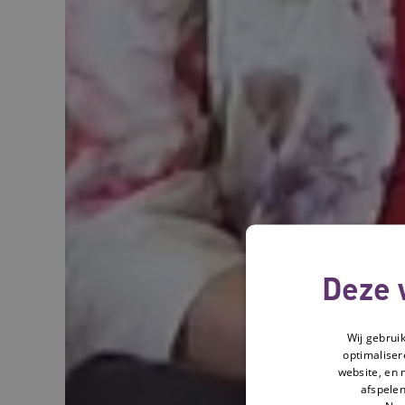
Deze 
Wij gebrui
optimaliser
website, en 
afspelen