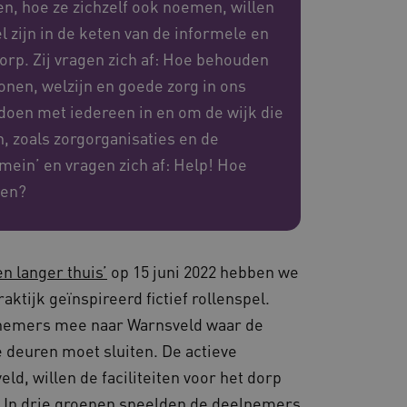
n, hoe ze zichzelf ook noemen, willen
 zijn in de keten van de informele en
eid te maken tussen
orp. Zij vragen zich af: Hoe behouden
ebsite, om geldige
ruik van hun website.
onen, welzijn en goede zorg in ons
emming van de gebruiker
de site op te slaan. Het
 doen met iedereen in en om de wijk die
g van de bezoeker met
 en instellingen, zodat
n, zoals zorgorganisaties en de
toekomstige sessies.
mein’ en vragen zich af: Help! Hoe
sessies te onderhouden en
erzonden naar de browser
ven?
perationele efficiëntie en
s die draaien op het
 gebruikt voor
e verzoeken om
n langer thuis’
op 15 juni 2022 hebben we
ie naar dezelfde server
ktijk geïnspireerd fictief rollenspel.
ostingplatform en het
lnemers mee naar Warnsveld waar de
ze cookie ervoor dat
e altijd door dezelfde
e deuren moet sluiten. De actieve
.
d, willen de faciliteiten voor het dorp
ie-Script.com-service om
nthouden. De cookie-
n. In drie groepen speelden de deelnemers
lijk om correct te werken.