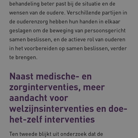
behandeling beter past bij de situatie en de
wensen van de oudere. Verschillende partijen in
de ouderenzorg hebben hun handen in elkaar
geslagen om de beweging van persoonsgericht
samen beslissen, en de actieve rol van ouderen
BCSessionID
vilans.blueconic.net
11 maand
4 weke
in het voorbereiden op samen beslissen, verder
te brengen.
Naast medische- en
zorginterventies, meer
aandacht voor
ARRAffinity
Sessie
Microsoft
Corporation
.vilans.nl
welzijnsinterventies en doe-
het-zelf interventies
Ten tweede blijkt uit onderzoek dat de