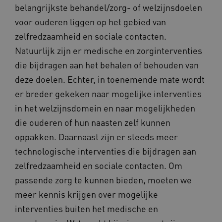
belangrijkste behandel/zorg- of welzijnsdoelen
voor ouderen liggen op het gebied van
zelfredzaamheid en sociale contacten.
ARRAffinitySameSite
Sessie
Microsoft
Corporation
Natuurlijk zijn er medische en zorginterventies
.vilans.nl
die bijdragen aan het behalen of behouden van
deze doelen. Echter, in toenemende mate wordt
er breder gekeken naar mogelijke interventies
in het welzijnsdomein en naar mogelijkheden
CookieScriptConsent
11 maand
CookieScript
die ouderen of hun naasten zelf kunnen
4 weke
www.vilans.nl
oppakken. Daarnaast zijn er steeds meer
technologische interventies die bijdragen aan
zelfredzaamheid en sociale contacten. Om
passende zorg te kunnen bieden, moeten we
meer kennis krijgen over mogelijke
FPLC
.vilans.nl
20 uur
interventies buiten het medische en