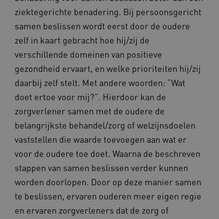
UMB_SESSION
www.vilans.nl
Sessie
ziektegerichte benadering. Bij persoonsgericht
samen beslissen wordt eerst door de oudere
zelf in kaart gebracht hoe hij/zij de
verschillende domeinen van positieve
gezondheid ervaart, en welke prioriteiten hij/zij
__Secure-YNID
.youtube.com
5 maande
weken
daarbij zelf stelt. Met andere woorden: “Wat
__cf_bm
29 minut
Cloudflare Inc.
doet ertoe voor mij?”. Hierdoor kan de
50 second
.vimeo.com
zorgverlener samen met de oudere de
Google Privacy Policy
belangrijkste behandel/zorg of welzijnsdoelen
vaststellen die waarde toevoegen aan wat er
voor de oudere toe doet. Waarna de beschreven
VISITOR_PRIVACY_METADATA
5 maande
YouTube
weken
.youtube.com
stappen van samen beslissen verder kunnen
worden doorlopen. Door op deze manier samen
te beslissen, ervaren ouderen meer eigen regie
en ervaren zorgverleners dat de zorg of