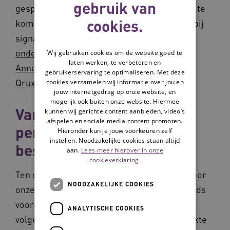
gebruik van
gespreksvoering, om samen met de oudere te
cookies.
komen tot deze passende zorg. Echter, hierbij
signaleren we vijf uitdagingen,
aldus
onderzoeker Ruth Pel en programmaleider
Wij gebruiken cookies om de website goed te
laten werken, te verbeteren en
Annemarie Koopman in een artikel op
gebruikerservaring te optimaliseren. Met deze
Qrux
x.com
.
cookies verzamelen wij informatie over jou en
jouw internetgedrag op onze website, en
mogelijk ook buiten onze website. Hiermee
Van ziektegericht naar
kunnen wij gerichte content aanbieden, video’s
afspelen en sociale media content promoten.
persoonsgericht samen
Hieronder kun je jouw voorkeuren zelf
instellen. Noodzakelijke cookies staan altijd
beslissen
aan.
Lees meer hierover in onze
cookieverklaring.
Ten eerste wordt samen beslissen, mede door
NOODZAKELIJKE COOKIES
onze ziektegerichte zorgverlening, nog steeds
vooral ziektegericht ingestoken met de
ANALYTISCHE COOKIES
volgende stappen: een patiënt heeft een ziekte