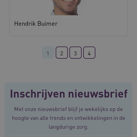
FPLC
.vilans.nl
20 uur
Hendrik Buimer
1
2
3
4
ASLBSA
www.vilans.nl
Sessie
Inschrijven nieuwsbrief
Met onze nieuwsbrief blijf je wekelijks op de
hoogte van alle trends en ontwikkelingen in de
langdurige zorg.