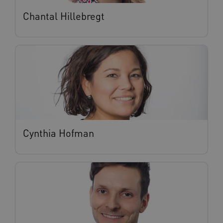
Chantal Hillebregt
BCSessionID
vilans.blueconic.net
11 maand
4 weke
Cynthia Hofman
ARRAffinity
Sessie
Microsoft
Corporation
.vilans.nl