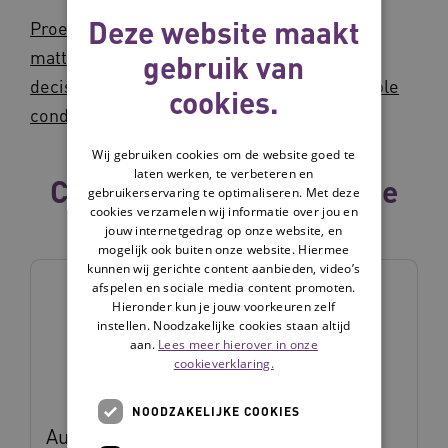
Deze website maakt
Proefschrift “Shifting from “What is the
matter?” to “What matters to you?” Shared
gebruik van
decision making for older adults with multiple
cookies.
conditions and their informal caregivers
Wij gebruiken cookies om de website goed te
laten werken, te verbeteren en
Collega's binnen dezelfde
gebruikerservaring te optimaliseren. Met deze
cookies verzamelen wij informatie over jou en
vakgroep
jouw internetgedrag op onze website, en
mogelijk ook buiten onze website. Hiermee
kunnen wij gerichte content aanbieden, video’s
afspelen en sociale media content promoten.
Hieronder kun je jouw voorkeuren zelf
instellen. Noodzakelijke cookies staan altijd
aan.
Lees meer hierover in onze
cookieverklaring.
NOODZAKELIJKE COOKIES
Aukelien Scheffelaar