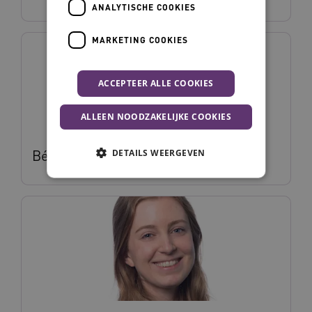
ANALYTISCHE COOKIES
MARKETING COOKIES
ACCEPTEER ALLE COOKIES
ALLEEN NOODZAKELIJKE COOKIES
Béatrice Dijcks
DETAILS WEERGEVEN
Noodzakelijke cookies
Analytische cookies
Marketing cookies
Deze functionele en technische cookies zorgen
ervoor dat de website werkt. Deze cookies
worden altijd geplaatst en maken geen inbreuk
op uw privacy.
Naam
Provider
/
Domein
Vervalda