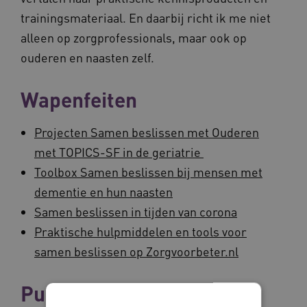
trainingsmateriaal. En daarbij richt ik me niet
alleen op zorgprofessionals, maar ook op
ouderen en naasten zelf.
Wapenfeiten
Projecten Samen beslissen met Ouderen
met TOPICS-SF in de geriatrie
Toolbox Samen beslissen bij mensen met
dementie en hun naasten
Samen beslissen in tijden van corona
Praktische hulpmiddelen en tools voor
samen beslissen op Zorgvoorbeter.nl
Publicaties