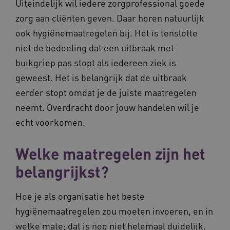
Uiteindelijk wil iedere zorgprofessional goede
zorg aan cliënten geven. Daar horen natuurlijk
ook hygiënemaatregelen bij. Het is tenslotte
niet de bedoeling dat een uitbraak met
buikgriep pas stopt als iedereen ziek is
FPLC
.vilans.nl
20 uur
geweest. Het is belangrijk dat de uitbraak
eerder stopt omdat je de juiste maatregelen
neemt. Overdracht door jouw handelen wil je
echt voorkomen.
Welke maatregelen zijn het
belangrijkst?
ASLBSA
www.vilans.nl
Sessie
Hoe je als organisatie het beste
hygiënemaatregelen zou moeten invoeren, en in
welke mate; dat is nog niet helemaal duidelijk.