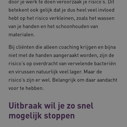
door je werk te doen veroorzaak je risico’s. Dit
ARRAffinity
Sessie
Microsoft
betekent ook gelijk dat je dus heel veel invloed
Corporation
.vilans.nl
hebt op het risico verkleinen, zoals het wassen
van je handen en het schoonhouden van
materialen.
Bij cliënten die alleen coaching krijgen en bijna
niet met de handen aangeraakt worden, zijn de
risico’s op overdracht van vervelende bacteriën
ARRAffinitySameSite
Sessie
Microsoft
en virussen natuurlijk veel lager. Maar de
Corporation
.vilans.nl
risico’s zijn er wel. Belangrijk om daar aandacht
voor te hebben.
Uitbraak wil je zo snel
mogelijk stoppen
CookieScriptConsent
11 maand
CookieScript
4 weke
www.vilans.nl