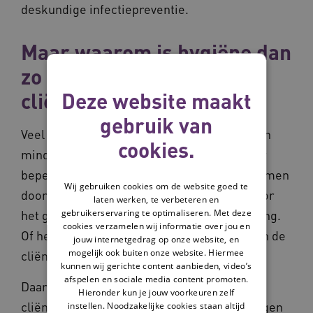
deskundige infectiepreventie.
Maar waarom is hygiëne dan
zo belangrijk voor je
Deze website maakt
cliënten?
gebruik van
Veel mensen met een beperking hebben een
cookies.
minder grote weerstand dan iemand zonder
beperking. Die verlaagde weerstand kan komen
Wij gebruiken cookies om de website goed te
door een syndroom. Het kan ook komen door
laten werken, te verbeteren en
gebruikerservaring te optimaliseren. Met deze
het gebruik van een katheter of sondevoeding.
cookies verzamelen wij informatie over jou en
Of het komt door onhygiënisch handelen van de
jouw internetgedrag op onze website, en
mogelijk ook buiten onze website. Hiermee
cliënt zelf.
kunnen wij gerichte content aanbieden, video’s
afspelen en sociale media content promoten.
Daarnaast stijgt de gemiddelde leeftijd van
Hieronder kun je jouw voorkeuren zelf
cliënten. Misschien zie je dat ook al bij je eigen
instellen. Noodzakelijke cookies staan altijd