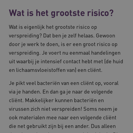
Wat is het grootste risico?
VISITOR_PRIVACY_METADATA
5 maande
YouTube
weken
.youtube.com
Wat is eigenlijk het grootste risico op
verspreiding? Dat ben je zelf helaas. Gewoon
door je werk te doen, is er een groot risico op
verspreiding. Je voert nu eenmaal handelingen
uit waarbij je intensief contact hebt met (de huid
en lichaamsvloeistoffen van) een cliënt.
Je pikt veel bacteriën van een cliënt op, vooral
BCSessionID
vilans.blueconic.net
11 maand
via je handen. En dan ga je naar de volgende
4 weke
cliënt. Makkelijker kunnen bacteriën en
virussen zich niet verspreiden! Soms neem je
ook materialen mee naar een volgende cliënt
die net gebruikt zijn bij een ander. Dus alleen