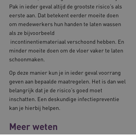
Pak in ieder geval altijd de grootste risico’s als
eerste aan. Dat betekent eerder moeite doen
om medewerkers hun handen te laten wassen
als ze bijvoorbeeld
ASLBSACORS
www.vilans.nl
Sessie
incontinentiemateriaal verschoond hebben. En
minder moeite doen om de vloer vaker te laten
schoonmaken.
Op deze manier kun je in ieder geval voorrang
geven aan bepaalde maatregelen. Het is dan wel
belangrijk dat je de risico’s goed moet
inschatten. Een deskundige infectiepreventie
kan je hierbij helpen.
Provider
/
Naam
Vervaldatum
Omschrij
Meer weten
Domein
Naam
Provider
/
Domein
Vervaldatum
Oms
_ga
1 jaar 1
Deze co
Google LLC