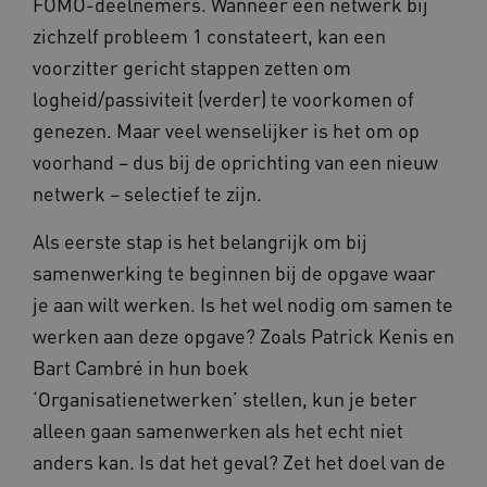
FOMO-deelnemers. Wanneer een netwerk bij
zichzelf probleem 1 constateert, kan een
voorzitter gericht stappen zetten om
Provider
/
Naam
Vervaldatum
Omschrij
Domein
logheid/passiviteit (verder) te voorkomen of
Naam
Provider
/
Domein
Vervaldatum
Oms
_ga
1 jaar 1
Deze co
genezen. Maar veel wenselijker is het om op
Google LLC
maand
is gekop
.vilans.nl
YSC
Sessie
Dez
Google LLC
Google U
voorhand – dus bij de oprichting van een nieuw
You
.youtube.com
Analytics
wee
belangri
vid
netwerk – selectief te zijn.
is van d
algemee
AWSALBCORS
1 week
Voo
Amazon.com Inc.
gebruikt
pla
n139.vilans.nl
Als eerste stap is het belangrijk om bij
analyses
met
Google. 
Ch
samenwerking te beginnen bij de opgave waar
cookie w
we 
gebruikt
pla
je aan wilt werken. Is het wel nodig om samen te
gebruiker
elk
ondersch
geb
werken aan deze opgave? Zoals Patrick Kenis en
door een
pla
willekeur
AW
Bart Cambré in hun boek
gegenere
nummer t
BCSessionID
n139.vilans.nl
1 jaar 1
Dit
‘Organisatienetwerken’ stellen, kun je beter
wijzen al
maand
om 
Het is o
ond
alleen gaan samenwerken als het echt niet
in elk
zor
paginave
ver
anders kan. Is dat het geval? Zet het doel van de
een site 
die
gebruikt
on