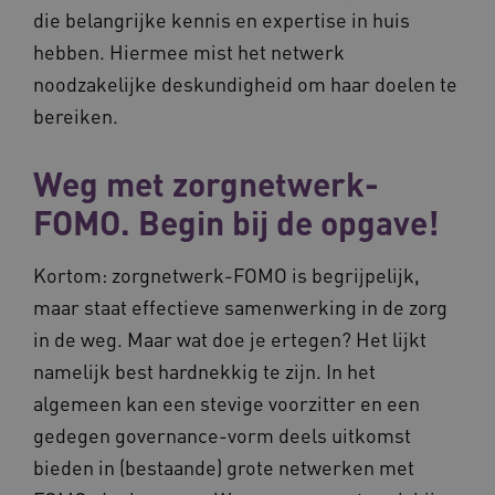
die belangrijke kennis en expertise in huis
ASLBSA
www.vilans.nl
Sessie
hebben. Hiermee mist het netwerk
noodzakelijke deskundigheid om haar doelen te
bereiken.
Weg met zorgnetwerk-
FOMO. Begin bij de opgave!
ASLBSACORS
www.vilans.nl
Sessie
Kortom: zorgnetwerk-FOMO is begrijpelijk,
maar staat effectieve samenwerking in de zorg
in de weg. Maar wat doe je ertegen? Het lijkt
namelijk best hardnekkig te zijn. In het
algemeen kan een stevige voorzitter en een
gedegen governance-vorm deels uitkomst
bieden in (bestaande) grote netwerken met