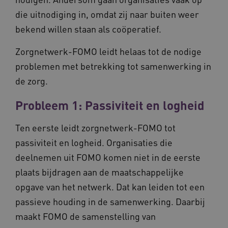
__cf_bm
29 minut
Cloudflare Inc.
die uitnodiging in, omdat zij naar buiten weer
50 second
.vimeo.com
bekend willen staan als coöperatief.
Google Privacy Policy
Zorgnetwerk-FOMO leidt helaas tot de nodige
problemen met betrekking tot samenwerking in
de zorg.
VISITOR_PRIVACY_METADATA
5 maande
YouTube
weken
.youtube.com
Probleem 1: Passiviteit en logheid
Ten eerste leidt zorgnetwerk-FOMO tot
passiviteit en logheid. Organisaties die
deelnemen uit FOMO komen niet in de eerste
plaats bijdragen aan de maatschappelijke
opgave van het netwerk. Dat kan leiden tot een
passieve houding in de samenwerking. Daarbij
BCSessionID
vilans.blueconic.net
11 maand
maakt FOMO de samenstelling van
4 weke