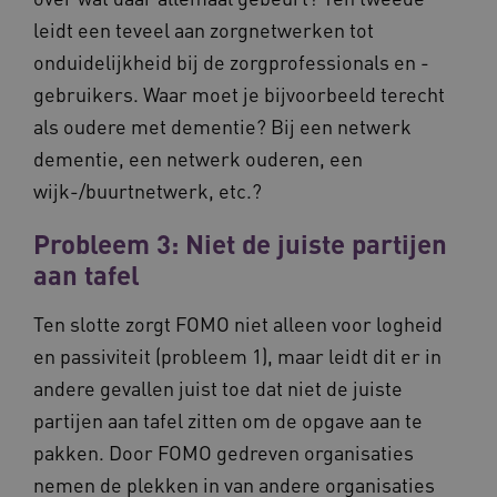
leidt een teveel aan zorgnetwerken tot
onduidelijkheid bij de zorgprofessionals en -
gebruikers. Waar moet je bijvoorbeeld terecht
CookieScriptConsent
11 maand
CookieScript
4 weke
www.vilans.nl
als oudere met dementie? Bij een netwerk
dementie, een netwerk ouderen, een
wijk-/buurtnetwerk, etc.?
Probleem 3: Niet de juiste partijen
aan tafel
FPLC
.vilans.nl
20 uur
Ten slotte zorgt FOMO niet alleen voor logheid
en passiviteit (probleem 1), maar leidt dit er in
andere gevallen juist toe dat niet de juiste
partijen aan tafel zitten om de opgave aan te
pakken. Door FOMO gedreven organisaties
nemen de plekken in van andere organisaties