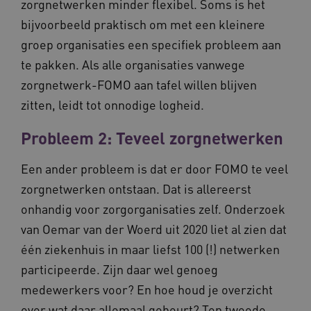
zorgnetwerken minder flexibel. Soms is het
bijvoorbeeld praktisch om met een kleinere
groep organisaties een specifiek probleem aan
te pakken. Als alle organisaties vanwege
zorgnetwerk-FOMO aan tafel willen blijven
zitten, leidt tot onnodige logheid.
ARRAffinity
Sessie
Microsoft
Corporation
.vilans.nl
Probleem 2: Teveel zorgnetwerken
Een ander probleem is dat er door FOMO te veel
zorgnetwerken ontstaan. Dat is allereerst
onhandig voor zorgorganisaties zelf. Onderzoek
van Oemar van der Woerd uit 2020 liet al zien dat
één ziekenhuis in maar liefst 100 (!) netwerken
ARRAffinitySameSite
Sessie
Microsoft
Corporation
participeerde. Zijn daar wel genoeg
.vilans.nl
medewerkers voor? En hoe houd je overzicht
over wat daar allemaal gebeurt? Ten tweede