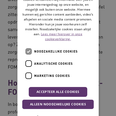
jouw internetgedrag op onze website, en
zorgnetwerken, blijkt dat zij niet altijd aan tafel
mogelijk ook buiten onze website. Hiermee
zitten met een concrete zorginhoudelijke
kunnen wij gerichte content aanbieden, video’s
afspelen en sociale media content promoten.
opdracht. Want bestuurders zijn bang om het
Hieronder kun je jouw voorkeuren zelf
samenwerkingsfeestje te missen: wie weet
instellen. Noodzakelijke cookies staan altijd
aan.
Lees meer hierover in onze
levert de samenwerking wel mooie resultaten
cookieverklaring.
op? Ze laten dan iemand aanschuiven bij een
zorgnetwerk, simpelweg om de organisatie te
NOODZAKELIJKE COOKIES
representeren. En dat noem ik zorgnetwerk-
ANALYTISCHE COOKIES
FOMO.
MARKETING COOKIES
Hoe ontstaat zorgnetwerk-
FOMO?
ACCEPTEER ALLE COOKIES
In bovengenoemde interviews noemden
ALLEEN NOODZAKELIJKE COOKIES
professionals twee hoofdredenen voor het