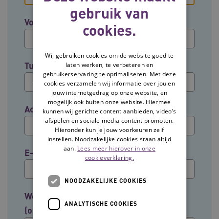
gebruik van
Voornaam
cookies.
Wij gebruiken cookies om de website goed te
Tussenvoegsel (optioneel)
laten werken, te verbeteren en
gebruikerservaring te optimaliseren. Met deze
cookies verzamelen wij informatie over jou en
jouw internetgedrag op onze website, en
mogelijk ook buiten onze website. Hiermee
Achternaam
kunnen wij gerichte content aanbieden, video’s
afspelen en sociale media content promoten.
Hieronder kun je jouw voorkeuren zelf
instellen. Noodzakelijke cookies staan altijd
aan.
Lees meer hierover in onze
E-mailadres
cookieverklaring.
NOODZAKELIJKE COOKIES
Welke groep past het beste bij jouw rol?
ANALYTISCHE COOKIES
(optioneel)