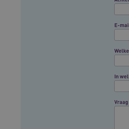
BCSessionID
E-mai
ARRAffinity
Welke 
ARRAffinitySameSite
In wel
CookieScriptConsent
FPLC
Vraag
ASLBSA