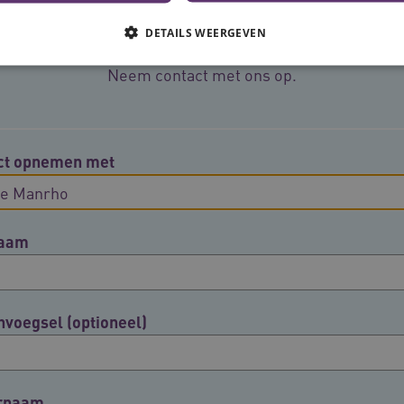
Meer informatie?
DETAILS WEERGEVEN
Neem contact met ons op.
Noodzakelijke cookies
Analytische cookies
Marketing cookies
che cookies zorgen ervoor dat de website werkt. Deze cookies worden altijd geplaatst
ct opnemen met
Provider
/
Domein
Vervaldatum
Omschrijving
N
.youtube.com
5 maanden 4
weken
naam
www.vilans.nl
Sessie
Deze cookie wordt gebruikt om gebruiker
beheren, zodat gebruikersinteracties wo
een surfsessie.
.youtube.com
5 maanden 4
weken
nvoegsel (optioneel)
29 minuten
Deze cookie wordt gebruikt om ondersch
Cloudflare Inc.
cy
50 seconden
mensen en bots. Dit is gunstig voor de w
.vimeo.com
rapporten te kunnen maken over het geb
ATA
5 maanden 4
Deze cookie wordt gebruikt om de toest
YouTube
weken
en privacykeuzes voor hun interactie met 
.youtube.com
rnaam