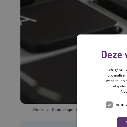
Deze 
Wij gebrui
optimaliser
website, en 
afspelen
Noo
NOODZ
Home
Contact opnemen