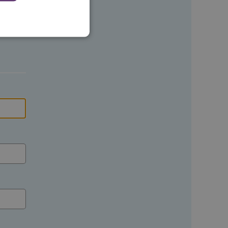
 en maken geen inbreuk op
ssessies op de website te
rden onthouden tijdens
eid te maken tussen
ebsite, om geldige
ruik van hun website.
emming van de gebruiker
de site op te slaan. Het