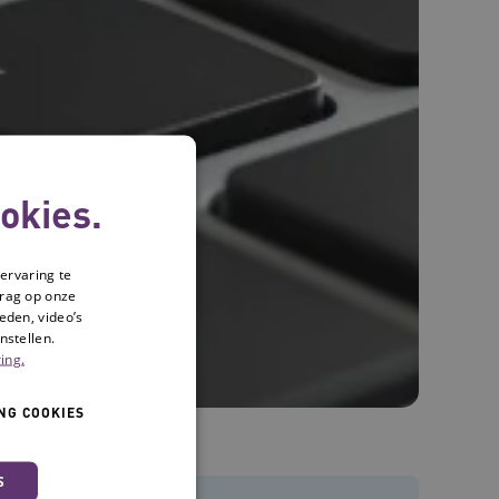
okies.
ervaring te
drag op onze
eden, video’s
nstellen.
ing.
NG COOKIES
S