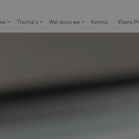
 we
Thema's
Wat doen we
Kennis
Vilans P