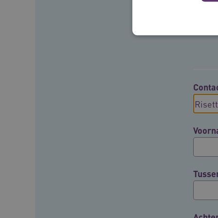
Deze functionele en technis
uw privacy.
Conta
Naam
__Secure-ROLLOUT_TOKE
Voor
UMB_SESSION
__Secure-YNID
Tusse
__cf_bm
Google Privacy Poli
VISITOR_PRIVACY_METAD
Achte