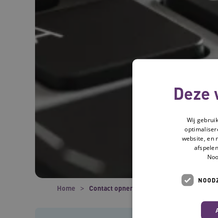
Deze 
Wij gebrui
optimaliser
website, en 
afspelen
Noo
NOODZ
Home
Contact opnemen