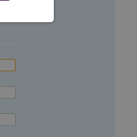
 en maken geen inbreuk op
ssessies op de website te
rden onthouden tijdens
eid te maken tussen
ebsite, om geldige
ruik van hun website.
emming van de gebruiker
de site op te slaan. Het