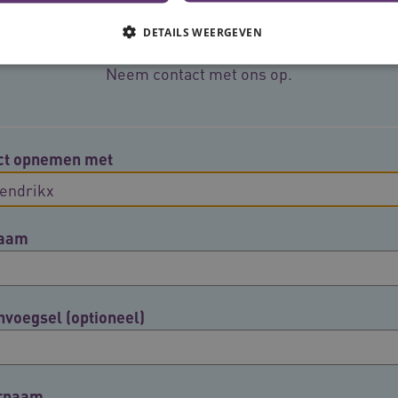
Meer informatie?
DETAILS WEERGEVEN
Neem contact met ons op.
Noodzakelijke cookies
Analytische cookies
Marketing cookies
che cookies zorgen ervoor dat de website werkt. Deze cookies worden altijd geplaatst
ct opnemen met
Provider
/
Domein
Vervaldatum
Omschrijving
N
.youtube.com
5 maanden 4
weken
naam
www.vilans.nl
Sessie
Deze cookie wordt gebruikt om gebruiker
beheren, zodat gebruikersinteracties wo
een surfsessie.
.youtube.com
5 maanden 4
weken
nvoegsel (optioneel)
29 minuten
Deze cookie wordt gebruikt om ondersch
Cloudflare Inc.
cy
50 seconden
mensen en bots. Dit is gunstig voor de w
.vimeo.com
rapporten te kunnen maken over het geb
ATA
5 maanden 4
Deze cookie wordt gebruikt om de toest
YouTube
weken
en privacykeuzes voor hun interactie met 
.youtube.com
rnaam