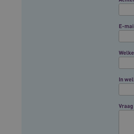
BCSessionID
E-mai
ARRAffinity
Welke 
ARRAffinitySameSite
In wel
CookieScriptConsent
FPLC
Vraag
ASLBSA