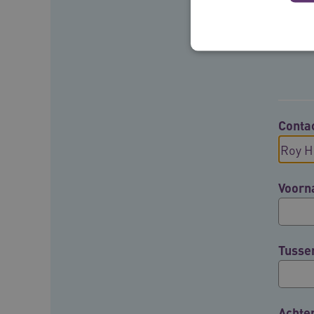
Deze functionele en technis
uw privacy.
Conta
Naam
__Secure-ROLLOUT_TOKE
Voor
UMB_SESSION
__Secure-YNID
Tusse
__cf_bm
Google Privacy Poli
VISITOR_PRIVACY_METAD
Achte