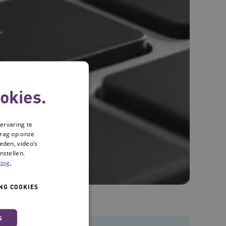
okies.
ervaring te
drag op onze
eden, video’s
nstellen.
ing.
NG COOKIES
S