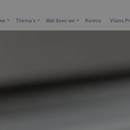
 we
Thema's
Wat doen we
Kennis
Vilans P