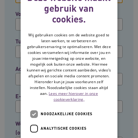
gebruik van
Voornaam
cookies.
Wij gebruiken cookies om de website goed te
Tussenvoegsel (optioneel)
laten werken, te verbeteren en
gebruikerservaring te optimaliseren. Met deze
cookies verzamelen wij informatie over jou en
jouw internetgedrag op onze website, en
mogelijk ook buiten onze website. Hiermee
Achternaam
kunnen wij gerichte content aanbieden, video’s
afspelen en sociale media content promoten.
Hieronder kun je jouw voorkeuren zelf
instellen. Noodzakelijke cookies staan altijd
aan.
Lees meer hierover in onze
E-mailadres
cookieverklaring.
NOODZAKELIJKE COOKIES
Welke groep past het beste bij jouw rol?
ANALYTISCHE COOKIES
(optioneel)