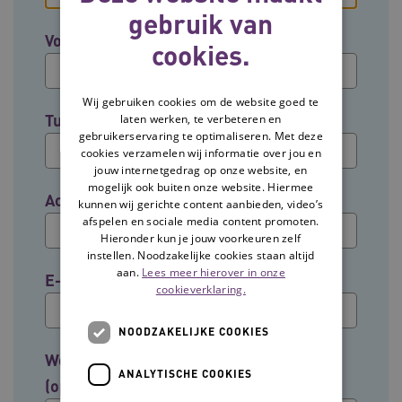
gebruik van
Voornaam
cookies.
Wij gebruiken cookies om de website goed te
Tussenvoegsel (optioneel)
laten werken, te verbeteren en
gebruikerservaring te optimaliseren. Met deze
cookies verzamelen wij informatie over jou en
jouw internetgedrag op onze website, en
mogelijk ook buiten onze website. Hiermee
Achternaam
kunnen wij gerichte content aanbieden, video’s
afspelen en sociale media content promoten.
Hieronder kun je jouw voorkeuren zelf
instellen. Noodzakelijke cookies staan altijd
aan.
Lees meer hierover in onze
E-mailadres
cookieverklaring.
NOODZAKELIJKE COOKIES
Welke groep past het beste bij jouw rol?
ANALYTISCHE COOKIES
(optioneel)