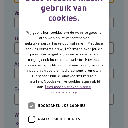
gebruik van
Voornaam
cookies.
Wij gebruiken cookies om de website goed te
Tussenvoegsel (optioneel)
laten werken, te verbeteren en
gebruikerservaring te optimaliseren. Met deze
cookies verzamelen wij informatie over jou en
jouw internetgedrag op onze website, en
mogelijk ook buiten onze website. Hiermee
Achternaam
kunnen wij gerichte content aanbieden, video’s
afspelen en sociale media content promoten.
Hieronder kun je jouw voorkeuren zelf
instellen. Noodzakelijke cookies staan altijd
aan.
Lees meer hierover in onze
E-mailadres
cookieverklaring.
NOODZAKELIJKE COOKIES
Welke groep past het beste bij jouw rol?
ANALYTISCHE COOKIES
(optioneel)